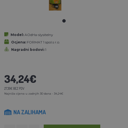
Model:
AOdHa-slysitelny
Ocjena:
FORMAT 1 spol.s r.o.
Nagradni bodovi:
1
34,24€
27,39€ BEZ PDV
Najniža cijena u zadnjih 30 dana - 34,24€
NA ZALIHAMA