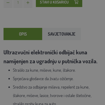
STAVI U KOŠARICU
OPIS
SAVJETOVANJE
Ultrazvučni elektronički odbijač kuna
namijenjen za ugradnju u putnička vozila.
Strašilo za kune, miševe, kune, štakore.
Sprječava glodavce da žvaću ožičenje.
Sredstvo za odbijanje miševa, repelent za kune,
štakore, miševe, lasice, tvorove i ostale štetočine,
strašilo protiv kuna za auto.