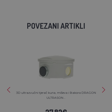
POVEZANI ARTIKLI
3D ultrazvučni tjerač kuna, miševa i štakora DRAGON
ULTRASON...