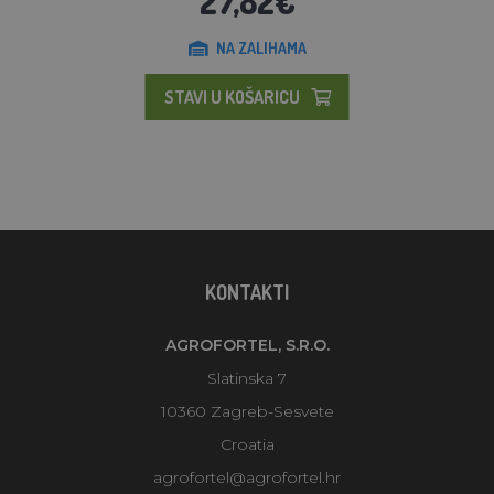
27,82€
NA ZALIHAMA
STAVI U KOŠARICU
KONTAKTI
AGROFORTEL, S.R.O.
Slatinska 7
10360 Zagreb-Sesvete
Croatia
agrofortel@agrofortel.hr