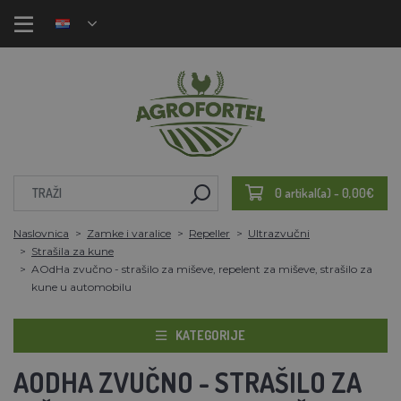
0 artikal(a) - 0,00€
Naslovnica
Zamke i varalice
Repeller
Ultrazvučni
Strašila za kune
AOdHa zvučno - strašilo za miševe, repelent za miševe, strašilo za
kune u automobilu
KATEGORIJE
AODHA ZVUČNO - STRAŠILO ZA