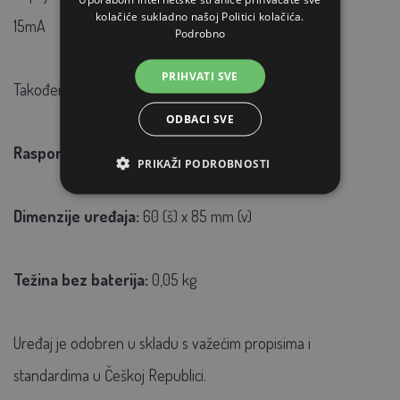
kolačiće sukladno našoj Politici kolačića.
15mA
Podrobno
PRIHVATI SVE
Također pogodno za prostore gdje se ljudi kreću
ODBACI SVE
Raspon radne temperature:
-20°C do +50°C
PRIKAŽI PODROBNOSTI
Dimenzije uređaja:
60 (š) x 85 mm (v)
Težina bez baterija:
0,05 kg
Uređaj je odobren u skladu s važećim propisima i
standardima u Češkoj Republici.