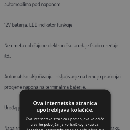
automobilima pod naponom
12V baterija, LED indikator funkcije
Ne ometa uobičajene elektroničke uređaje (radio uređaje
itd.)
Automatsko uključivanje i isključivanje na temelju praćenja i
procjene napona na terminalima baterije.
Ova internetska stranica
Uređaj je isključen dok je vozilo u pogonu.
upotrebljava kolačiće.
Ova internetska stranica upotrebljava kolačiće
u svrhe poboljšanja korisničkog iskustva.
Napajanje iz 12V akumulatora vozila, potrošnja struje maks.
Uporabom internetske stranice prihvaćate sve