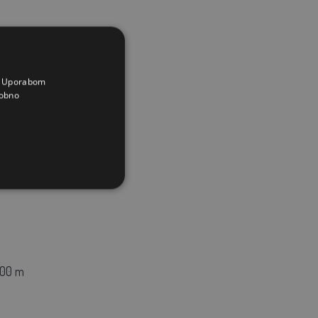
reporučena
na ograde
a. Uporabom
obno
00 m
00 m