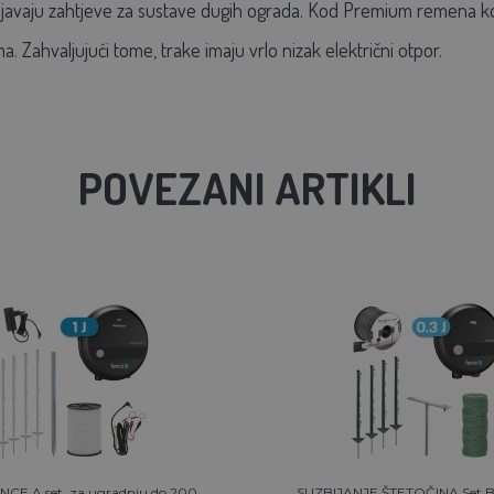
javaju zahtjeve za sustave dugih ograda. Kod Premium remena kor
. Zahvaljujući tome, trake imaju vrlo nizak električni otpor.
POVEZANI ARTIKLI
CE A set, za ugradnju do 200
SUZBIJANJE ŠTETOČINA Set B, 