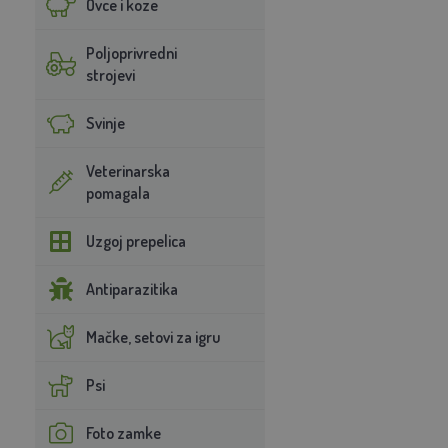
Ovce i koze
Poljoprivredni
strojevi
Svinje
Veterinarska
pomagala
Uzgoj prepelica
Antiparazitika
Mačke, setovi za igru
Psi
Foto zamke