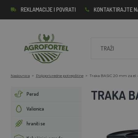
REKLAMACIJE I POVRATI
KONTAKTIRAJTE N
Naslovnica
Poljoprivredne potrepštine
Traka BASIC 20 mm za el.
TRAKA BA
Perad
Valionica
hraniti se