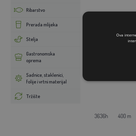
Ribarstvo
Duljina
Prerada mlijeka
Kat.br.
zavojnice
Ova intern
Stelja
inte
Gastronomska
oprema
3636f
200 m
Sadnice, staklenici,
folije i vrtni materijal
Tržište
3636h
400 m