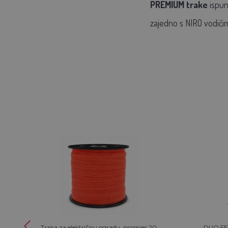
PREMIUM trake
ispun
zajedno s NIRO vodičima
Traka za električnu ogradu, promjer 20
DUO FEN