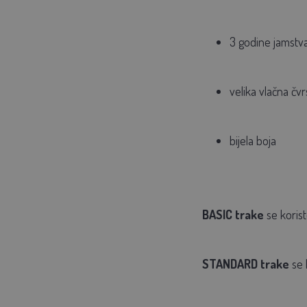
3 godine jamstva
velika vlačna čv
bijela boja
BASIC trake
se korist
STANDARD trake
se 