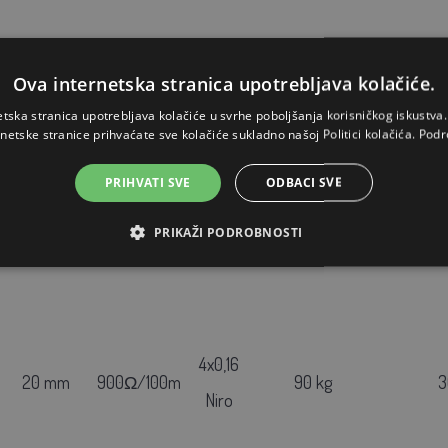
Vlačna
Maks. p
Ova internetska stranica upotrebljava kolačiće.
Širina trake
Otpornost
Vodilja
čvrstoća
dulji
etska stranica upotrebljava kolačiće u svrhe poboljšanja korisničkog iskustv
rnetske stranice prihvaćate sve kolačiće sukladno našoj Politici kolačića.
Podr
PRIHVATI SVE
ODBACI SVE
4x0,16
PRIKAŽI PODROBNOSTI
20 mm
900Ω/100m
90 kg
3
Niro
4x0,16
20 mm
900Ω/100m
90 kg
3
Niro