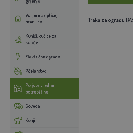
grijanje
Volijere za ptice,
Traka za ogradu
BASI
hranilice
Kunići, kućice za
kuniće
Električne ograde
Pčelarstvo
Poljoprivredne
potrepštine
Goveda
Konji