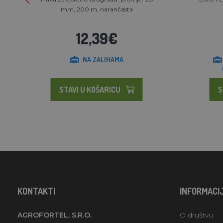
mm, 200 m, narančasta
12,39€
NA ZALIHAMA
STAVI U KOŠARICU
S
KONTAKTI
INFORMACI
AGROFORTEL, S.R.O.
O društvu