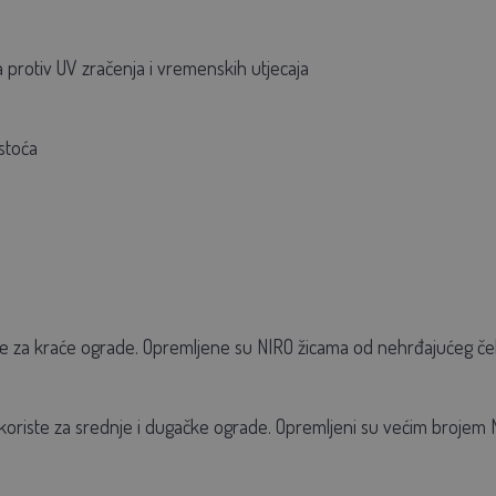
 protiv UV zračenja i vremenskih utjecaja
rstoća
e za kraće ograde. Opremljene su NIRO žicama od nehrđajućeg čel
koriste za srednje i dugačke ograde. Opremljeni su većim brojem N