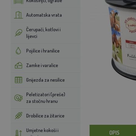
Kokošinjci, ograde
Automatska vrata
Čerupači, kotlovi i
lijevci
Pojilice i hranilice
Zamke i varalice
Gnijezda za nesilice
Peletizatori (preše)
za stočnu hranu
Drobilice za žitarice
Umjetne kokoši i
OPIS