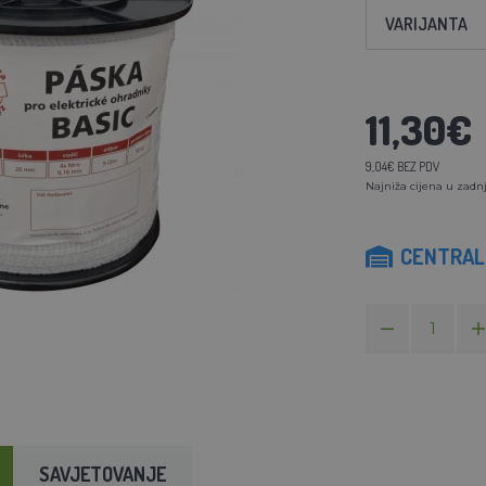
VARIJANTA
11,30€
9,04€ BEZ PDV
Najniža cijena u zadnj
CENTRAL
SAVJETOVANJE