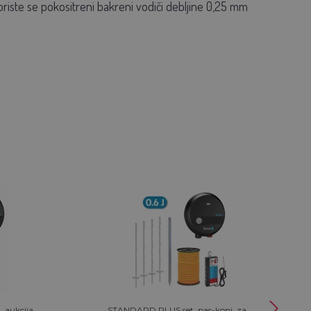
iste se pokositreni bakreni vodiči debljine 0,25 mm
aukcija,
STANDARD PLUS set, pas-konj, za