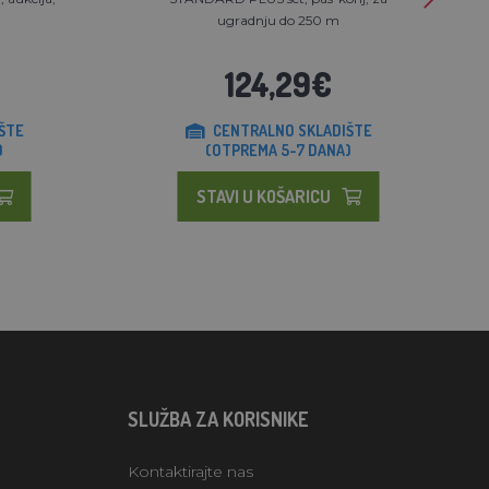
m
ugradnju do 250 m
124,29€
ŠTE
CENTRALNO SKLADIŠTE
)
(OTPREMA 5-7 DANA)
STAVI U KOŠARICU
SLUŽBA ZA KORISNIKE
Kontaktirajte nas