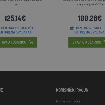
m
za ugradnju do 100 
125,14€
100,28€
CENTRALNO SKLADIŠTE
CENTRALNO SKLADI
(OTPREMA 5-7 DANA)
(OTPREMA 5-7 DANA
TAVI U KOŠARICU
STAVI U KOŠARICU
JE
KORISNIČKI RAČUN
Korisnički račun