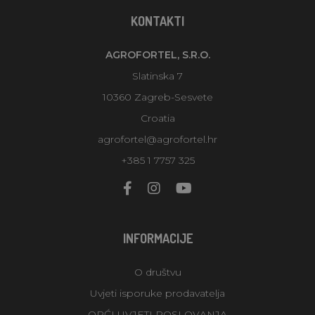
KONTAKTI
AGROFORTEL, S.R.O.
Slatinska 7
10360 Zagreb-Sesvete
Croatia
agrofortel@agrofortel.hr
+385 1 7757 325
INFORMACIJE
O društvu
Uvjeti isporuke prodavatelja
OPĆI UVJETI POSLOVANJA