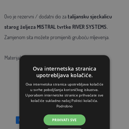
Ovo je rezervni / dodatni dio za
talijansku sjeckalicu
starog željeza MISTRAL tvrtke RIVER SYSTEMS.
Zamjenom sita možete promijeniti gruboću mljevenja.
Materijal: pocinčani
Ova internetska stranica
upotrebljava kolačiće.
Ova internetska stranica upotrebljava kolačiće
POVEZANI ARTIKLI
u svrhe poboljšanja korisničkog iskustva.
Uporabom internetske stranice prihvaćate sve
kolačiće sukladno našoj Politici kolačića.
Podrobno
PRIHVATI SVE
Besplatan prijevoz