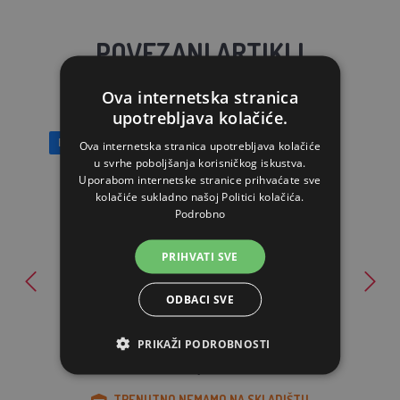
POVEZANI ARTIKLI
Ova internetska stranica
upotrebljava kolačiće.
Besplatan prijevoz
Ova internetska stranica upotrebljava kolačiće
u svrhe poboljšanja korisničkog iskustva.
Uporabom internetske stranice prihvaćate sve
kolačiće sukladno našoj Politici kolačića.
Podrobno
PRIHVATI SVE
Volijera za ptice Kerbl drvena, čvrsta, 82 x 67 x 151 cm
ODBACI SVE
PRIKAŽI PODROBNOSTI
259,38€
TRENUTNO NEMAMO NA SKLADIŠTU