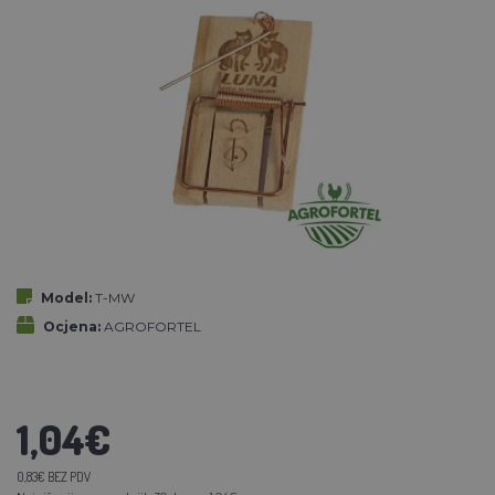
Model:
T-MW
Ocjena:
AGROFORTEL
1,04€
0,83€ BEZ PDV