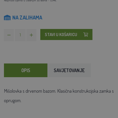
Najniža cijena u zadnjih 30 dana - 1,04€
NA ZALIHAMA
STAVI U KOŠARICU
OPIS
SAVJETOVANJE
Mišolovka s drvenom bazom. Klasična konstrukcijska zamka s
oprugom.