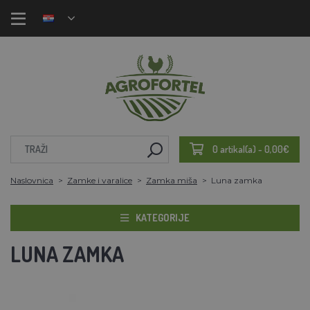
0 artikal(a) - 0,00€
Naslovnica
Zamke i varalice
Zamka miša
Luna zamka
KATEGORIJE
LUNA ZAMKA