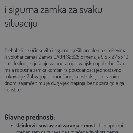
i sigurna zamka za svaku
situaciju
Trebate li se učinkovito i sigurno riješiti problema s miševima
ili voluharicama? Zamka GAUN 32625 dimenzija
9,5 x 27,5 x 10
cm
idealno je rješenje za unutarnju i vanjsku upotrebu. Ova
mala robusna zamka kombinira pouzdanost i jednostavno
rukovanje. Zahvaljujući pocinčanoj konstrukciji s drvenim
dnom, zajamčen mu je dug vijek trajanja, bez obzira gdje ga
koristite.
Glavne prednosti:
Učinkovit sustav zatvaranja - most
: brzi opružni
mehanizam osigurava da uhvaćena životinja nema