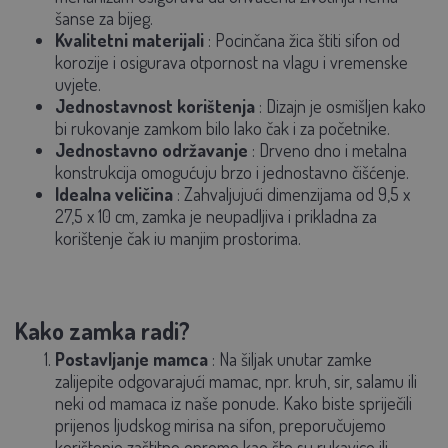
šanse za bijeg.
Kvalitetni materijali
: Pocinčana žica štiti sifon od
korozije i osigurava otpornost na vlagu i vremenske
uvjete.
Jednostavnost korištenja
: Dizajn je osmišljen kako
bi rukovanje zamkom bilo lako čak i za početnike.
Jednostavno održavanje
: Drveno dno i metalna
konstrukcija omogućuju brzo i jednostavno čišćenje.
Idealna veličina
: Zahvaljujući dimenzijama od 9,5 x
27,5 x 10 cm, zamka je neupadljiva i prikladna za
korištenje čak iu manjim prostorima.
Kako zamka radi?
Postavljanje mamca
: Na šiljak unutar zamke
zalijepite odgovarajući mamac, npr. kruh, sir, salamu ili
neki od mamaca iz naše ponude. Kako biste spriječili
prijenos ljudskog mirisa na sifon, preporučujemo
korištenje zaštitne opreme kao što su rukavice ili