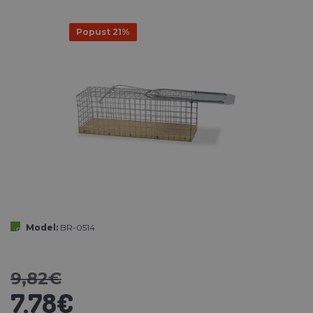
Popust 21%
Model:
BR-0514
9,82€
7,78€