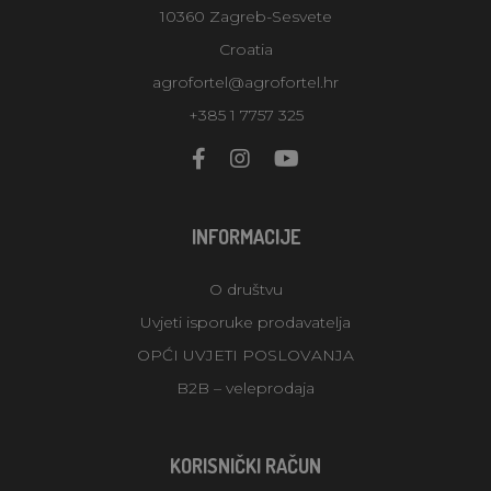
10360 Zagreb-Sesvete
Croatia
agrofortel@agrofortel.hr
+385 1 7757 325
INFORMACIJE
O društvu
Uvjeti isporuke prodavatelja
OPĆI UVJETI POSLOVANJA
B2B – veleprodaja
KORISNIČKI RAČUN