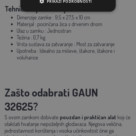
PRIKAŽI PODROBNOSTI
Tehničke specifikacije:
Dimenzije zamke
:
9,5 x 27,5 x 10 cm
Materijal
: pocinčana žica s drvenim dnom
Ulaz u zamku
: Jednostran
Težina
: 0,7 kg
Vrsta sustava za zatvaranje
: Most za zatvaranje
Upotreba
: Idealno za miševe, štakore, štakore i
voluharice
Zašto odabrati GAUN
32625?
S ovom zamkom dobivate
pouzdan i praktičan alat
koji će
olakšati hvatanje nepoželjnih glodavaca. Njegova veličina,
jednostavnost korištenja i visoka učinkovitost čine ga