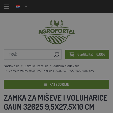
0 artikal(a) - 0,00€
Naslovnica
Zamke i varalice
Zamka glodavaca
Zamka za miševe i voluharice GAUN 32625 9,5x27,5x10 cm
KATEGORIJE
ZAMKA ZA MIŠEVE I VOLUHARICE
GAUN 32625 9,5X27,5X10 CM