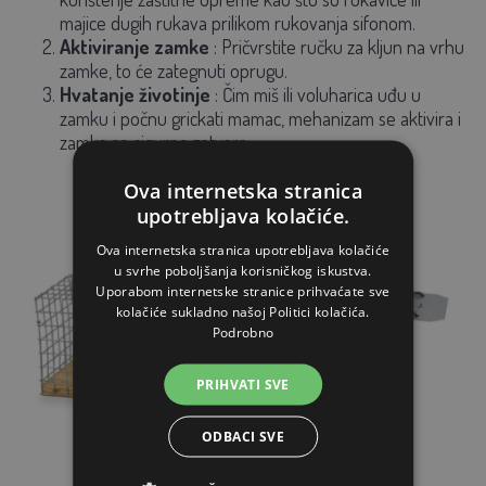
majice dugih rukava prilikom rukovanja sifonom.
Aktiviranje zamke
: Pričvrstite ručku za kljun na vrhu
zamke, to će zategnuti oprugu.
Hvatanje životinje
: Čim miš ili voluharica uđu u
zamku i počnu grickati mamac, mehanizam se aktivira i
zamka se sigurno zatvara.
Ova internetska stranica
upotrebljava kolačiće.
Ova internetska stranica upotrebljava kolačiće
u svrhe poboljšanja korisničkog iskustva.
Uporabom internetske stranice prihvaćate sve
kolačiće sukladno našoj Politici kolačića.
Podrobno
PRIHVATI SVE
ODBACI SVE