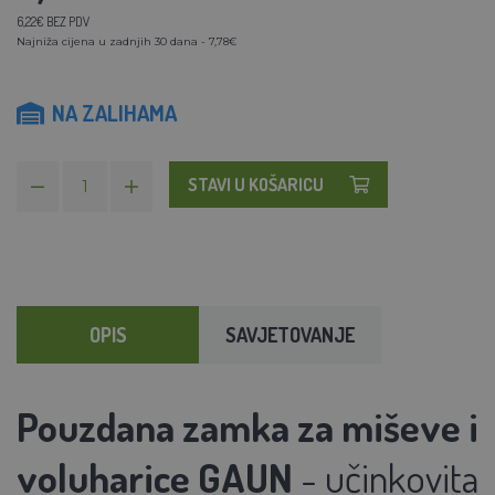
6,22€ BEZ PDV
Najniža cijena u zadnjih 30 dana - 7,78€
NA ZALIHAMA
STAVI U KOŠARICU
OPIS
SAVJETOVANJE
Pouzdana zamka za miševe i
voluharice GAUN
- učinkovita