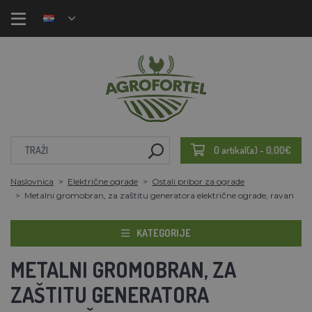
0 artikal(a) - 0,00€
Naslovnica
Električne ograde
Ostali pribor za ograde
Metalni gromobran, za zaštitu generatora električne ograde, ravan
KATEGORIJE
METALNI GROMOBRAN, ZA
ZAŠTITU GENERATORA