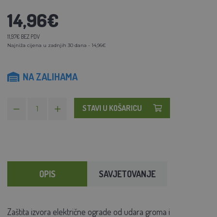
14,96€
11,97€ BEZ PDV
Najniža cijena u zadnjih 30 dana - 14,96€
NA ZALIHAMA
STAVI U KOŠARICU
OPIS
SAVJETOVANJE
Zaštita izvora električne ograde od udara groma i