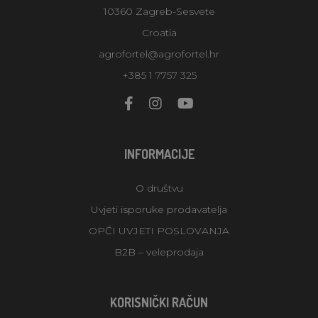
10360 Zagreb-Sesvete
Croatia
agrofortel@agrofortel.hr
+385 1 7757 325
INFORMACIJE
O društvu
Uvjeti isporuke prodavatelja
OPĆI UVJETI POSLOVANJA
B2B – veleprodaja
KORISNIČKI RAČUN