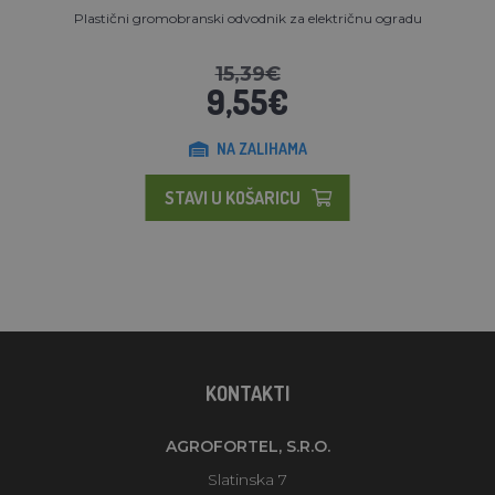
Plastični gromobranski odvodnik za električnu ogradu
15,39€
9,55€
NA ZALIHAMA
STAVI U KOŠARICU
KONTAKTI
AGROFORTEL, S.R.O.
Slatinska 7