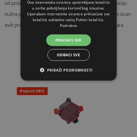
od požara i unutar objekata (npr. staje, štale). U tom slučaju
Ova internetska stranica upotrebljava kolačiće
u svrhe poboljšanja korisničkog iskustva.
nužna je uporaba gromobranske zaštite, postavljanjem izvan
Uporabom internetske stranice prihvaćate sve
kolačiće sukladno našoj Politici kolačića.
ovih prostora, kako bi se spriječila moguća pojava požara.
Podrobno
PRIHVATI SVE
ODBACI SVE
POVEZANI ARTIKLI
PRIKAŽI PODROBNOSTI
Popust 38%