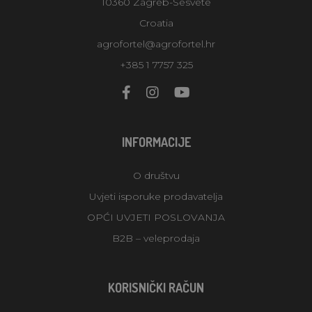
10360 Zagreb-Sesvete
Croatia
agrofortel@agrofortel.hr
+385 1 7757 325
INFORMACIJE
O društvu
Uvjeti isporuke prodavatelja
OPĆI UVJETI POSLOVANJA
B2B – veleprodaja
KORISNIČKI RAČUN