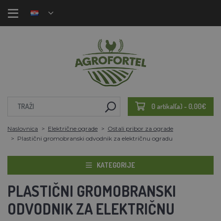
0 artikal(a) - 0,00€
Naslovnica
Električne ograde
Ostali pribor za ograde
Plastični gromobranski odvodnik za električnu ogradu
KATEGORIJE
PLASTIČNI GROMOBRANSKI
ODVODNIK ZA ELEKTRIČNU