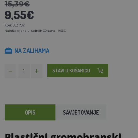
15,39€
9,55€
7,64€ BEZ PDV
Najniža cijena u zadnjih 30 dana - 9,55€
NA ZALIHAMA
STAVI U KOŠARICU
OPIS
SAVJETOVANJE
Plastični gromobranski