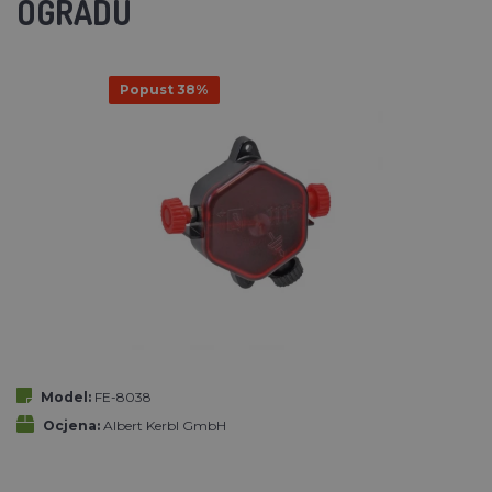
OGRADU
Popust 38%
Model:
FE-8038
Ocjena:
Albert Kerbl GmbH