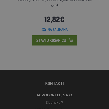
Metalni gromobran, za zaštitu generatora električne
ograde
12,82€
NA ZALIHAMA
STAVI U KOŠARICU
KONTAKTI
AGROFORTEL, S.R.O.
Slatinska 7