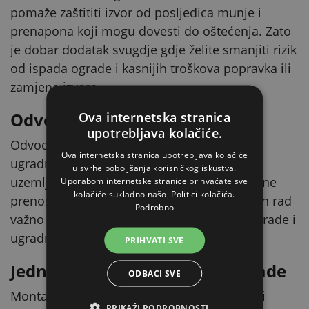
pomaže zaštititi izvor od posljedica munje i
prenapona koji mogu dovesti do oštećenja. Zato
je dobar dodatak svugdje gdje želite smanjiti rizik
od ispada ograde i kasnijih troškova popravka ili
zamjene izvora.
Odvodi prenapon u uzemljenje
Ova internetska stranica
upotrebljava kolačiće.
Odvodnik je dizajniran tako da, uz pravilnu
Ova internetska stranica upotrebljava kolačiće
ugradnju, pomogne provesti prenapon u
u svrhe poboljšanja korisničkog iskustva.
uzemljenje. Na taj se način rizična energija ne
Uporabom internetske stranice prihvaćate sve
kolačiće sukladno našoj Politici kolačića.
prenosi dalje prema generatoru. Za ispravan rad
Podrobno
važno je kvalitetno uzemljenje električne ograde i
ugradnja prema preporukama proizvođača.
PRIHVATI SVE
Jednostavna nadogradnja ograde
ODBACI SVE
Montaža odvodnika je jednostavna i ne traži
PRIKAŽI PODROBNOSTI