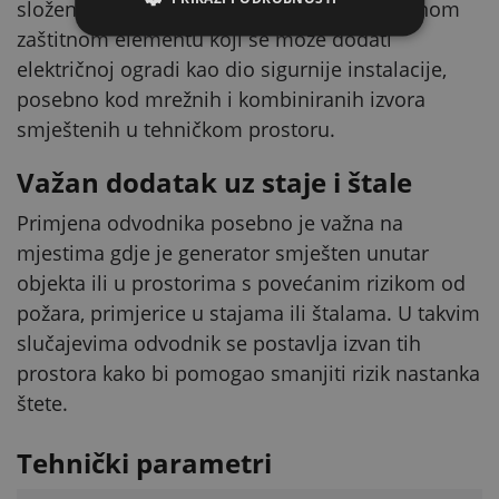
složene preinake sustava. Riječ je o praktičnom
zaštitnom elementu koji se može dodati
električnoj ogradi kao dio sigurnije instalacije,
posebno kod mrežnih i kombiniranih izvora
smještenih u tehničkom prostoru.
Važan dodatak uz staje i štale
Primjena odvodnika posebno je važna na
mjestima gdje je generator smješten unutar
objekta ili u prostorima s povećanim rizikom od
požara, primjerice u stajama ili štalama. U takvim
slučajevima odvodnik se postavlja izvan tih
prostora kako bi pomogao smanjiti rizik nastanka
štete.
Tehnički parametri