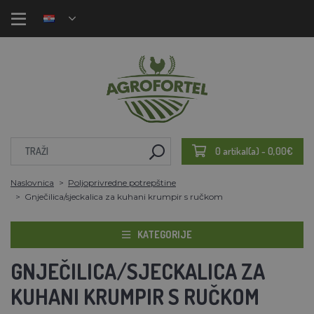
0 artikal(a) - 0,00€
Naslovnica
Poljoprivredne potrepštine
Gnječilica/sjeckalica za kuhani krumpir s ručkom
KATEGORIJE
GNJEČILICA/SJECKALICA ZA
KUHANI KRUMPIR S RUČKOM