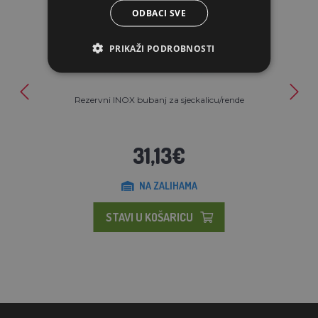
ODBACI SVE
PRIKAŽI PODROBNOSTI
Rezervni INOX bubanj za sjeckalicu/rende
31,13€
NA ZALIHAMA
STAVI U KOŠARICU