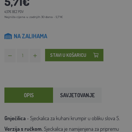
5,71€
4,57€ BEZ PDV
Najniža cijena u zadnjih 30 dana - 5,71€
NA ZALIHAMA
STAVI U KOŠARICU
OPIS
SAVJETOVANJE
Gnječilica
- Sjeckalica za kuhani krumpir u obliku slova S.
Verzija s ručkom.
Sjeckalica je namijenjena za pripremu