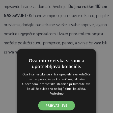
mješovite hrane za domaće životinje.
Duljina ručke: 110 cm
NAŠ SAVJET:
Kuhani krumpir u ljusci stavite u kantu, pospite
prezlama, dodajte nasjeckane svježe ili suhe koprive, lagano
posolite i zgnječite sjeckalicom. Ovako pripremljenu smjesu
možete poslužiti suhu, primjerice, peradi, a svinje će vam biti
zahvalne ako smjesu poparite kipućom vodom.
Ova internetska stranica
upotrebljava kolačiće.
Ova internetska stranica upotrebljava kolačiće
POVEZANI ARTIKLI
u svrhe poboljšanja korisničkog iskustva.
Uporabom internetske stranice prihvaćate sve
kolačiće sukladno našoj Politici kolačića.
Podrobno
PRIHVATI SVE