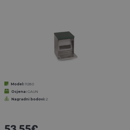
Model:
11280
Ocjena:
GAUN
Nagradni bodovi:
2
53,55€