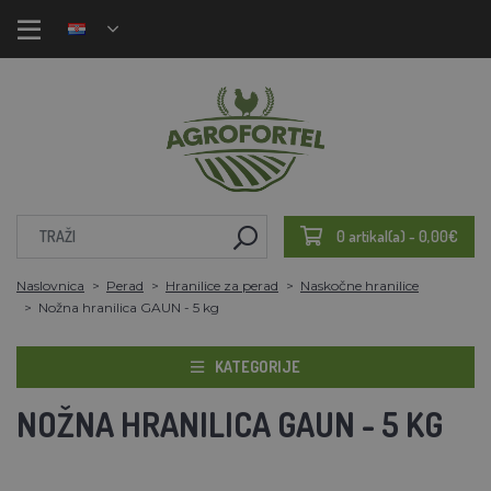
0 artikal(a) - 0,00€
Naslovnica
Perad
Hranilice za perad
Naskočne hranilice
Nožna hranilica GAUN - 5 kg
KATEGORIJE
NOŽNA HRANILICA GAUN - 5 KG