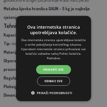
Metalna lijevka hranilica GAUN - 5 kg je najbolje
rješenje.
Tehnički parametri:
Ova internetska stranica
upotrebljava kolačiće.
Kapacitet:
5 kilograma
Ova internetska stranica upotrebljava kolačiće
Tip:
step-on
u svrhe poboljšanja korisničkog iskustva.
Uporabom internetske stranice prihvaćate sve
Materijal:
robusna metalna konstrukcija
kolačiće sukladno našoj Politici kolačića.
Podrobno
Otporan na oštećenja i jamči dug vijek trajanja
proizvoda
PRIHVATI SVE
Regulacija
sile potrebne za otvaranje vrata
ODBACI SVE
Pleksiglas za pregled stočne hrane
PRIKAŽI PODROBNOSTI
Dimenzije:
25 x 42 x 34 cm (D x Š x V)