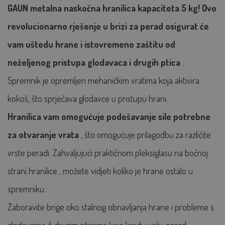
GAUN metalna naskočna hranilica kapaciteta 5 kg!
Ovo
revolucionarno rješenje u brizi za perad osigurat će
vam uštedu hrane i istovremeno zaštitu od
neželjenog pristupa glodavaca i drugih ptica
.
Spremnik je opremljen mehaničkim vratima koja aktivira
kokoš, što sprječava glodavce u pristupu hrani.
Hranilica vam omogućuje podešavanje sile potrebne
za otvaranje vrata
, što omogućuje prilagodbu za različite
vrste peradi. Zahvaljujući
praktičnom pleksiglasu na bočnoj
strani hranilice
, možete vidjeti koliko je hrane ostalo u
spremniku.
Zaboravite brige oko stalnog obnavljanja hrane i probleme s
glodavcima ili drugim pticama koje kradu vašu perad.