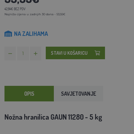
42,84€ BEZ PDV
Najniža cijena u zadnjih 30 dana - 53,55€
NA ZALIHAMA
STAVI U KOŠARICU
OPIS
SAVJETOVANJE
Nožna hranilica GAUN
11280
- 5 kg