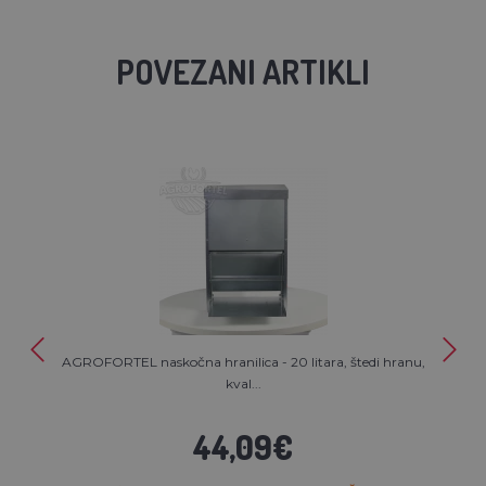
POVEZANI ARTIKLI
AGROFORTEL naskočna hranilica - 20 litara, štedi hranu,
kval...
44,09€