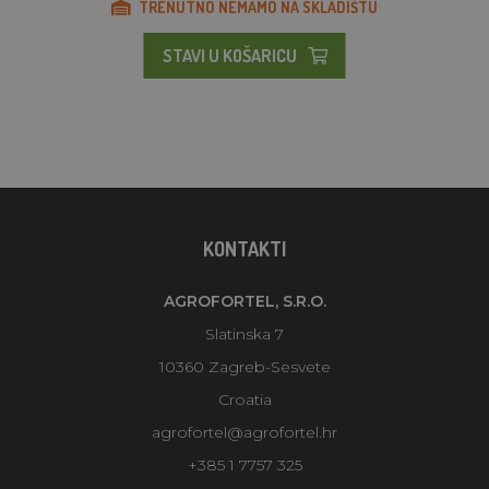
TRENUTNO NEMAMO NA SKLADIŠTU
STAVI U KOŠARICU
KONTAKTI
AGROFORTEL, S.R.O.
Slatinska 7
10360 Zagreb-Sesvete
Croatia
agrofortel@agrofortel.hr
+385 1 7757 325