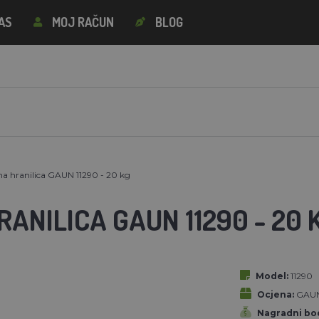
AS
MOJ RAČUN
BLOG
a hranilica GAUN 11290 - 20 kg
ANILICA GAUN 11290 - 20 
Model:
11290
Ocjena:
GAU
Nagradni bod