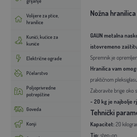
grijanje
Nožna hranilic
Volijere za ptice,
hranilice
GAUN metalna naskoč
Kunići, kućice za
kuniće
istovremeno zaštitu
Spremnik je opremljen 
Električne ograde
Hranilica vam omog
Pčelarstvo
praktičnom pleksiglasu 
Poljoprivredne
Zaboravite brige oko s
potrepštine
- 20 kg je najbolje r
Goveda
Tehnički parame
Konji
Kapacitet:
20 kilogr
Tip:
step-on