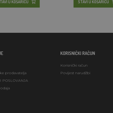
TAVI U KOŠARICU
STAVI U KOŠARICU
JE
KORISNIČKI RAČUN
Korisnički račun
uke prodavatelja
Povijest narudžbi
TI POSLOVANJA
rodaja