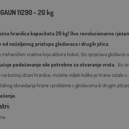
a GAUN
11290
- 20 kg
na hranilica kapaciteta 20 kg!
Ovo revolucionarno rješenj
 od neželjenog pristupa glodavaca i drugih ptica
.
mehaničkim vratima koja aktivira kokoš, što sprječava glodavce u 
ućuje podešavanje sile potrebne za otvaranje vrata
, što o
na bočnoj strani hranilice,
možete vidjeti koliko je hrane ostalo u
talnog obnavljanja hrane i probleme s glodavcima ili drugim ptic
ješenje.
tri:
ama