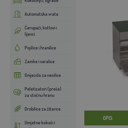
Kokošinjci, ograde
Automatska vrata
Čerupači, kotlovi i
lijevci
Pojilice i hranilice
Zamke i varalice
Gnijezda za nesilice
Peletizatori (preše)
za stočnu hranu
Drobilice za žitarice
OPIS
Umjetne kokoši i