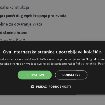
alna konstrukcija
 i jamči dug vijek trajanja proizvoda
ebne za otvaranje vrata
ed stočne hrane
2 cm (D x Š x V)
Ova internetska stranica upotrebljava kolačiće.
etska stranica upotrebljava kolačiće u svrhe poboljšanja korisničkog iskustv
rnetske stranice prihvaćate sve kolačiće sukladno našoj Politici kolačića.
Podr
PRIHVATI SVE
ODBACI SVE
PRIKAŽI PODROBNOSTI