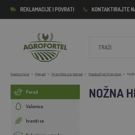
REKLAMACIJE I POVRATI
KONTAKTIRAJTE N
Naslovnica
Perad
Hranilice za perad
Naskočne hranilice
Nožn
NOŽNA HR
Perad
Valionica
hraniti se