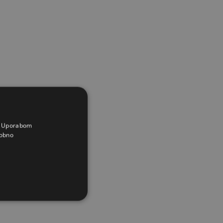
a. Uporabom
obno