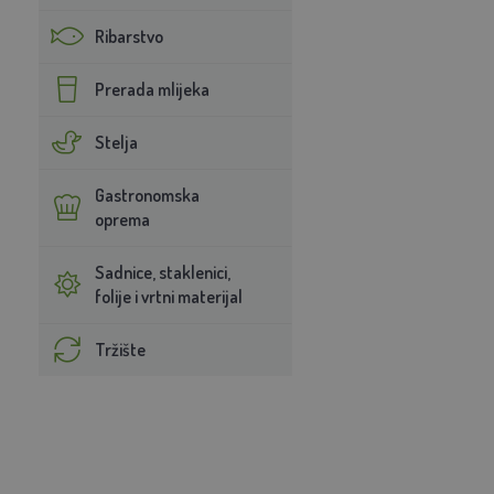
Ribarstvo
Prerada mlijeka
Stelja
Gastronomska
oprema
Sadnice, staklenici,
folije i vrtni materijal
Tržište