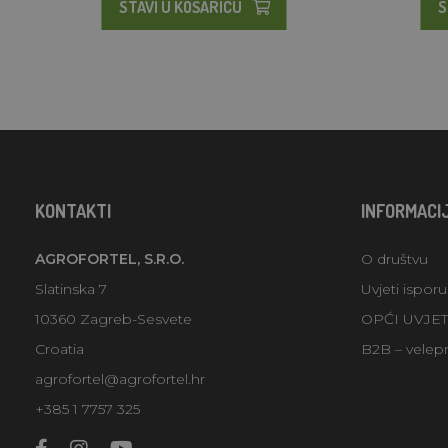
STAVI U KOŠARICU
S
KONTAKTI
INFORMACI
AGROFORTEL, S.R.O.
O društvu
Slatinska 7
Uvjeti ispor
10360 Zagreb-Sesvete
OPĆI UVJE
Croatia
B2B – velep
agrofortel@agrofortel.hr
+385 1 7757 325