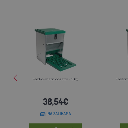
Feed-o-matic dozator - 5 kg
Feedoma
38,54€
NA ZALIHAMA