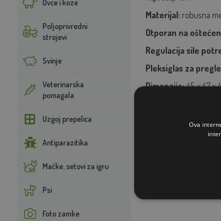
Ovce i koze
Materijal:
robusna met
Poljoprivredni
Otporan na oštećenja
strojevi
Regulacija
sile potr
Svinje
Pleksiglas za pregl
Veterinarska
Dimenzije:
45 x 47 x 4
pomagala
Uzgoj prepelica
Ova intern
inte
Antiparazitika
Mačke, setovi za igru
Psi
Foto zamke