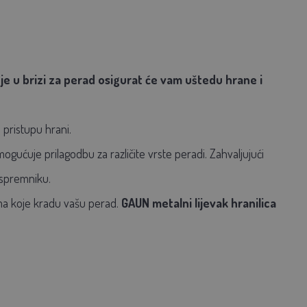
e u brizi za perad osigurat će vam uštedu hrane i
pristupu hrani.
mogućuje prilagodbu za različite vrste peradi. Zahvaljujući
 spremniku.
ama koje kradu vašu perad.
GAUN metalni lijevak hranilica