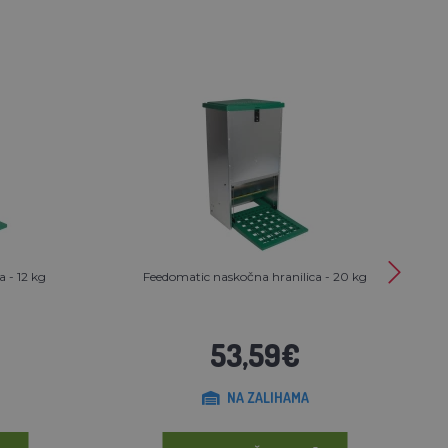
 - 12 kg
Feedomatic naskočna hranilica - 20 kg
53,59€
NA ZALIHAMA