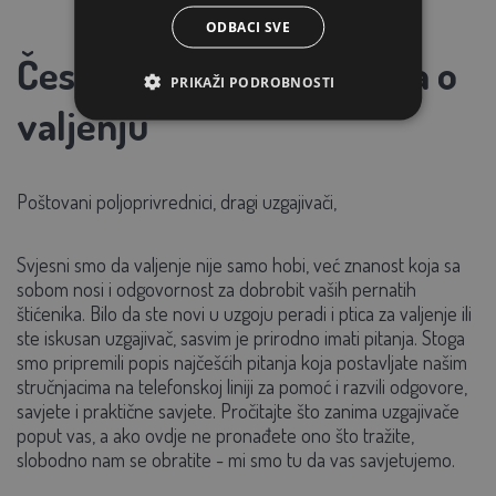
ODBACI SVE
Često postavljana pitanja o
PRIKAŽI PODROBNOSTI
valjenju
Poštovani poljoprivrednici, dragi uzgajivači,
Svjesni smo da valjenje nije samo hobi, već znanost koja sa
sobom nosi i odgovornost za dobrobit vaših pernatih
štićenika. Bilo da ste novi u uzgoju peradi i ptica za valjenje ili
ste iskusan uzgajivač, sasvim je prirodno imati pitanja. Stoga
smo pripremili popis najčešćih pitanja koja postavljate našim
stručnjacima na telefonskoj liniji za pomoć i razvili odgovore,
savjete i praktične savjete. Pročitajte što zanima uzgajivače
poput vas, a ako ovdje ne pronađete ono što tražite,
slobodno nam se obratite - mi smo tu da vas savjetujemo.