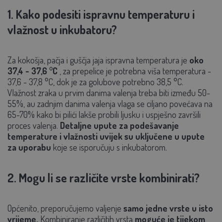
1. Kako podesiti ispravnu temperaturu i
vlažnost u inkubatoru?
Za kokošja, pačja i guščja jaja ispravna temperatura je
oko
37,4 - 37,6 °C
, za prepelice je potrebna viša temperatura -
37,6 - 37,8 °C, dok je za golubove potrebno 38,5 °C.
Vlažnost zraka u prvim danima valenja treba biti između 50-
55%, au zadnjim danima valenja vlaga se ciljano povećava na
65-70% kako bi pilići lakše probili ljusku i uspješno završili
proces valenja.
Detaljne upute za podešavanje
temperature i vlažnosti uvijek su uključene u upute
za uporabu
koje se isporučuju s inkubatorom.
2. Mogu li se različite vrste kombinirati?
Općenito, preporučujemo valjenje
samo jedne vrste u isto
vrijeme.
Kombiniranje različitih vrsta
moguće je tijekom