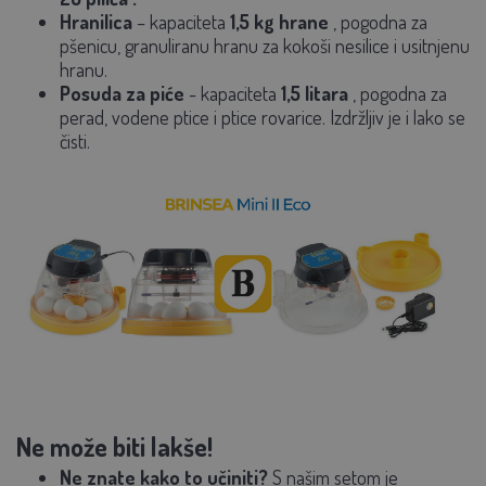
Hranilica
– kapaciteta
1,5 kg hrane
, pogodna za
pšenicu, granuliranu hranu za kokoši nesilice i usitnjenu
hranu.
Posuda za piće
-
kapaciteta
1,5 litara
, pogodna za
perad, vodene ptice i ptice rovarice. Izdržljiv je i lako se
čisti.
Ne može biti lakše!
Ne znate kako to učiniti?
S našim setom je