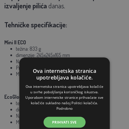
izvaljenje pilića
danas.
Tehničke specifikacije:
Mini II ECO
težina: 833 g
dimenzije: 245x245x165 mm
Napajanje: 220V, 50-60Hz
Prosječna potrošnja: 12 W
Ova internetska stranica
Maksimalna potrošnja: 20 W
upotrebljava kolačiće.
Ova internetska stranica upotrebljava kolačiće
u svrhe poboljšanja korisničkog iskustva.
EcoGlow 600:
Uporabom internetske stranice prihvaćate sve
težina: 630 g
kolačiće sukladno našoj Politici kolačića.
Podrobno
dimenzije: 291x208x61 mm
Napajanje: 220V, 50-60Hz
Maksimalna potrošnja: 12 W
PRIHVATI SVE