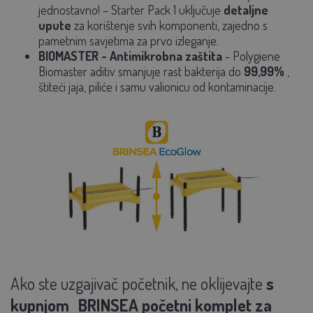
jednostavno!
– Starter Pack 1 uključuje
detaljne
upute
za korištenje svih komponenti, zajedno s
pametnim savjetima za prvo izleganje.
BIOMASTER - Antimikrobna zaštita
- Polygiene
Biomaster aditiv smanjuje
rast bakterija do
99,99%
,
štiteći jaja, piliće i samu valionicu od kontaminacije.
Ako ste uzgajivač početnik, ne oklijevajte
s
kupnjom
BRINSEA početni komplet za