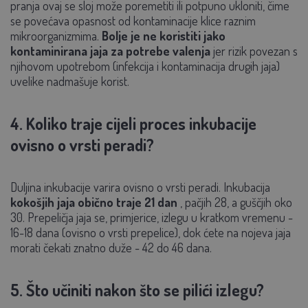
pranja ovaj se sloj može poremetiti ili potpuno ukloniti, čime
se povećava opasnost od kontaminacije klice raznim
mikroorganizmima.
Bolje je ne koristiti jako
kontaminirana jaja za potrebe valenja
jer rizik povezan s
njihovom upotrebom (infekcija i kontaminacija drugih jaja)
uvelike nadmašuje korist.
4. Koliko traje cijeli proces inkubacije
ovisno o vrsti peradi?
Duljina inkubacije varira ovisno o vrsti peradi. Inkubacija
kokošjih jaja obično traje 21 dan
, pačjih 28, a guščjih oko
30. Prepeličja jaja se, primjerice, izlegu u kratkom vremenu -
16-18 dana (ovisno o vrsti prepelice), dok ćete na nojeva jaja
morati čekati znatno duže - 42 do 46 dana.
5. Što učiniti nakon što se pilići izlegu?