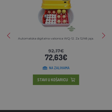
Automatska digitalna valionica WQ-12. Za 12/48 jaja.
92,17€
72,63€
NA ZALIHAMA
STAVI U KOŠARICU