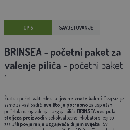
OPIS
SAVJETOVANJE
BRINSEA - početni paket za
valenje pilića
- početni paket
1
Želite li početi valiti piliće, ali
još ne znate kako
? Ovaj set je
samo za vas! Sadrži
sve što je potrebno
za uspješan
početak malog valenja i uzgoja pilića.
BRINSEA već pola
stoljeća proizvodi
visokokvalitetne inkubatore koji su
zaslužili
povjerenje uzgajivača
diljem svijeta
. Svi