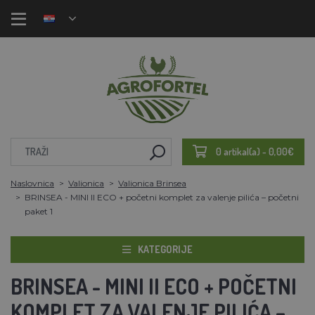
0 artikal(a) - 0,00€
Naslovnica
Valionica
Valionica Brinsea
BRINSEA - MINI II ECO + početni komplet za valenje pilića – početni
paket 1
KATEGORIJE
BRINSEA - MINI II ECO + POČETNI
KOMPLET ZA VALENJE PILIĆA –