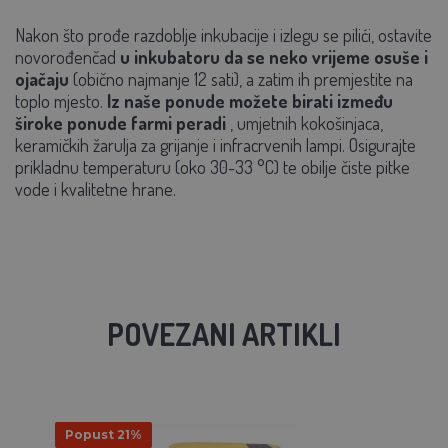
Nakon što prođe razdoblje inkubacije i izlegu se pilići, ostavite
novorođenčad
u inkubatoru da se neko vrijeme osuše i
ojačaju
(obično najmanje 12 sati), a zatim ih premjestite na
toplo mjesto.
Iz naše ponude možete birati između
široke ponude farmi peradi
, umjetnih kokošinjaca,
keramičkih žarulja za grijanje i infracrvenih lampi. Osigurajte
prikladnu temperaturu (oko 30-33 °C) te obilje čiste pitke
vode i kvalitetne hrane.
POVEZANI ARTIKLI
Popust 21%