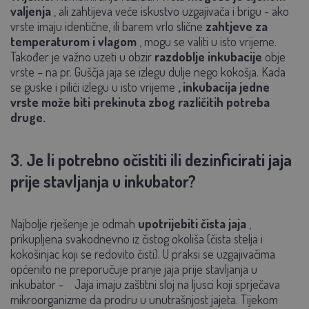
valjenja
, ali zahtijeva veće iskustvo uzgajivača i brigu - ako
vrste imaju identične, ili barem vrlo slične
zahtjeve za
temperaturom i vlagom
, mogu se valiti u isto vrijeme.
Također je važno uzeti u obzir
razdoblje inkubacije
obje
vrste – na pr. Guščja jaja se izlegu dulje nego kokošja. Kada
se guske i pilići izlegu u isto vrijeme
, inkubacija jedne
vrste može biti prekinuta zbog različitih potreba
druge.
3. Je li potrebno očistiti ili dezinficirati jaja
prije stavljanja u inkubator?
Najbolje rješenje je odmah
upotrijebiti čista jaja
,
prikupljena svakodnevno iz čistog okoliša (čista stelja i
kokošinjac koji se redovito čisti). U praksi se uzgajivačima
općenito ne preporučuje pranje jaja prije stavljanja u
inkubator -
Jaja imaju zaštitni sloj na ljusci koji sprječava
mikroorganizme da prodru u unutrašnjost jajeta. Tijekom