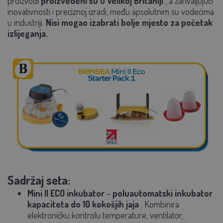
proizvodi
proizvedeni su u Velikoj Britaniji
, a zahvaljujući
inovativnosti i preciznoj izradi, među apsolutnim su vodećima
u industriji.
Nisi mogao izabrati bolje mjesto za početak
izlijeganja.
Sadržaj seta:
Mini II ECO inkubator
–
poluautomatski inkubator
kapaciteta do
10 kokošjih jaja
. Kombinira
elektroničku kontrolu temperature, ventilator,