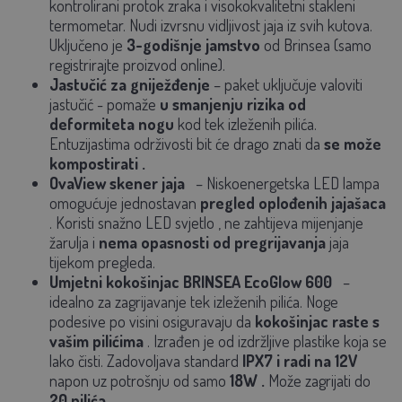
kontrolirani protok zraka i visokokvalitetni stakleni
termometar. Nudi izvrsnu vidljivost jaja iz svih kutova.
Uključeno je
3-godišnje jamstvo
od Brinsea (samo
registrirajte proizvod online).
Jastučić za gniježđenje
– paket uključuje
valoviti
jastučić
- pomaže
u smanjenju rizika od
deformiteta nogu
kod tek izleženih pilića.
Entuzijastima održivosti bit će drago znati da
se može
kompostirati
.
OvaView skener jaja
– Niskoenergetska LED lampa
omogućuje
jednostavan
pregled oplođenih jajašaca
. Koristi
snažno LED svjetlo
, ne zahtijeva mijenjanje
žarulja i
nema opasnosti od pregrijavanja
jaja
tijekom pregleda.
Umjetni kokošinjac BRINSEA EcoGlow 600
–
idealno za zagrijavanje tek izleženih pilića.
Noge
podesive po visini
osiguravaju da
kokošinjac raste s
vašim pilićima
. Izrađen je od izdržljive plastike koja se
lako čisti. Zadovoljava standard
IPX7
i radi na
12V
napon
uz
potrošnju od samo
18W
.
Može zagrijati do
20 pilića
.