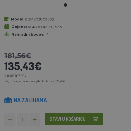
Model:
8594203803602
Ocjena:
AGROFORTEL, s.r.o.
Nagradni bodovi:
4
181,56€
135,43€
108,34€ BEZ PDV
Najniža cijena u zadnjih 30 dana - 135,43€
NA ZALIHAMA
STAVI U KOŠARICU