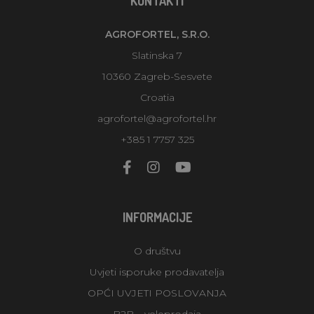
KONTAKTI
AGROFORTEL, S.R.O.
Slatinska 7
10360 Zagreb-Sesvete
Croatia
agrofortel@agrofortel.hr
+385 1 7757 325
INFORMACIJE
O društvu
Uvjeti isporuke prodavatelja
OPĆI UVJETI POSLOVANJA
B2B – veleprodaja