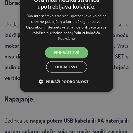
Obrada:
upotrebljava kolačiće.
Ova internetska stranica upotrebljava kolačiće
u svrhe poboljšanja korisničkog iskustva.
Uređaj za otvaranje/zatvaranje kokošinjca nalazi se u
Uporabom internetske stranice prihvaćate sve
kolačiće sukladno našoj Politici kolačića.
izdržljivoj plastičnoj kutiji
. Vrata se podižu
pomoću
Podrobno
motora
koji može podići vrata
težine do 2 kg.
Vrata
PRIHVATI SVE
nisu dio paketa
, mogu se kupiti zasebno ili kao
SET s
jedinicom,
ili možete koristiti
bilo koja postojeća
ODBACI SVE
vertikalno otvarajuća vrata.
PRIKAŽI PODROBNOSTI
Napajanje:
Jedinica se
napaja putem USB kabela ili
AA baterija ili
putem solarne ploče koja se može kupiti zasebno.