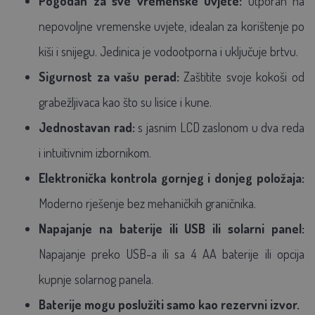
Pogodan za sve vremenske uvjete:
Otporan na
nepovoljne vremenske uvjete, idealan za korištenje po
kiši i snijegu. Jedinica je vodootporna i uključuje brtvu.
Sigurnost za vašu perad:
Zaštitite svoje kokoši od
grabežljivaca kao što su lisice i kune.
Jednostavan rad:
s jasnim LCD zaslonom u dva reda
i intuitivnim izbornikom.
Elektronička kontrola gornjeg i donjeg položaja:
Moderno rješenje bez mehaničkih graničnika.
Napajanje na baterije ili USB ili solarni panel:
Napajanje preko USB-a ili sa 4 AA baterije ili opcija
kupnje solarnog panela.
Baterije mogu poslužiti samo kao rezervni izvor.