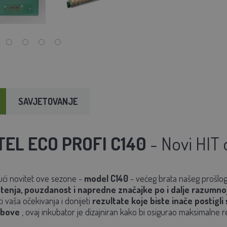
SAVJETOVANJE
EL ECO PROFI C140
- Novi HIT
ći novitet ove sezone -
model C140
- većeg brata našeg prošlog
tenja, pouzdanost i napredne značajke po i dalje razumnoj 
i vaša očekivanja i donijeti
rezultate koje biste inače postigl
lubove
, ovaj inkubator je dizajniran kako bi osigurao maksimalne re