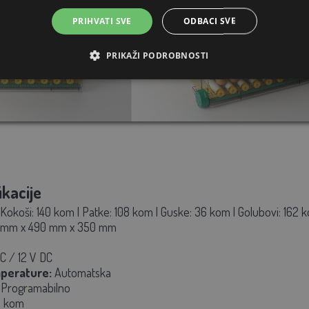
PRIHVATI SVE
ODBACI SVE
PRIKAŽI PODROBNOSTI
ikacije
Kokoši: 140 kom | Patke: 108 kom | Guske: 36 kom | Golubovi: 162 
 mm x 490 mm x 350 mm
C / 12 V DC
mperature:
Automatska
Programabilno
 kom