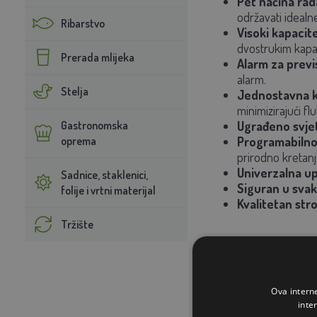
Pet načina rad
održavati idealn
Ribarstvo
Visoki kapacite
dvostrukim kapac
Prerada mlijeka
Alarm za previ
alarm.
Stelja
Jednostavna ko
minimizirajući f
Gastronomska
Ugrađeno svjetl
oprema
Programabilno 
prirodno kretanj
Univerzalna u
Sadnice, staklenici,
Siguran u svako
folije i vrtni materijal
Kvalitetan stro
Tržište
Ova intern
inte