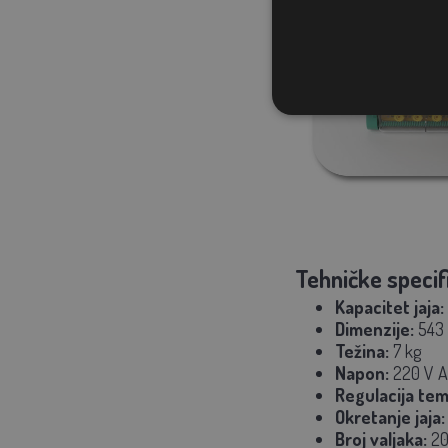
Tehničke specif
Kapacitet jaja:
Dimenzije:
543
Težina:
7 kg
Napon:
220 V A
Regulacija te
Okretanje jaja:
Broj valjaka:
20