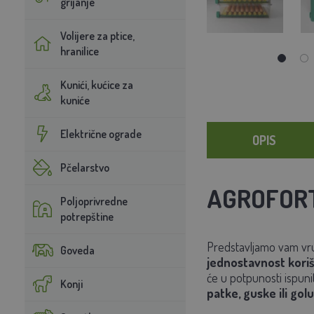
grijanje
Volijere za ptice,
hranilice
Kunići, kućice za
kuniće
Električne ograde
OPIS
Pčelarstvo
AGROFORT
Poljoprivredne
potrepštine
Predstavljamo vam vru
Goveda
jednostavnost koriš
će u potpunosti ispunit
Konji
patke, guske ili go