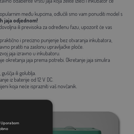
vno odaberite vrstu jaja koja želite izleći i inkubator će
popularnim među kupcima, odlučili smo vam ponuditi model s
ih jaja odjednom!
ovoljna ili previsoka za određenu fazu, upozorit će vas
raktično i precizno punjenje bez otvaranja inkubatora,
avno pratiti na zaslonu upravljačke ploče.
zvoj jaja izravno u inkubatoru.
okretanja jaja prema potrebi. Okretanje jaja simulira
uščja ili golublja.
nje iz baterije od 12 V DC.
ijeni koja neće isprazniti vaš novčanik.
a. Uporabom
obno