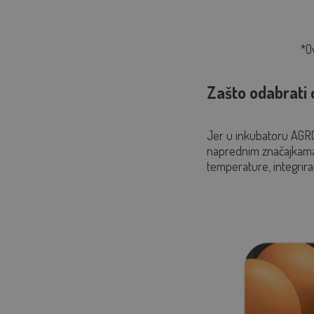
*Ov
Zašto odabrati 
Jer u
inkubatoru
AGRO
naprednim značajkama 
temperature, integrira