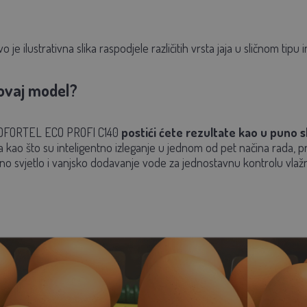
o je ilustrativna slika raspodjele različitih vrsta jaja u sličnom t
ovaj model?
FORTEL ECO PROFI C140
postići ćete rezultate kao u puno s
kao što su inteligentno izleganje u jednom od pet načina rada, p
no svjetlo i vanjsko dodavanje vode za jednostavnu kontrolu vlaž