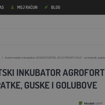
AS
MOJ RAČUN
BLOG
I
Automatski inkubator AGROFORTEL ECO PROFI C140 - za kokoši, patke,
SKI INKUBATOR AGROFORTEL
PATKE, GUSKE I GOLUBOVE
Model:
0977