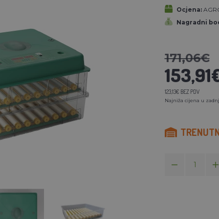
Ocjena:
AGR
Nagradni bod
171,06€
153,91
123,13€ BEZ PDV
Najniža cijena u zadnj
TRENUTN