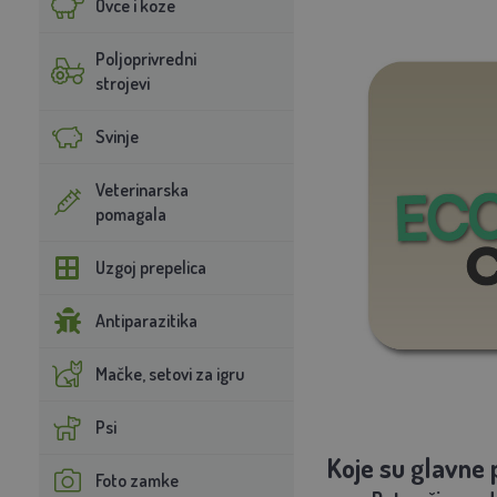
Ovce i koze
Poljoprivredni
strojevi
Svinje
Veterinarska
pomagala
Uzgoj prepelica
Antiparazitika
Mačke, setovi za igru
Psi
Koje su glavne 
Foto zamke