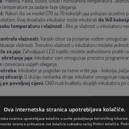
a
:
Piletina, Patka, Guska, Golub i Konstantna temperatura. Jednosta
e temperature za zadane faze izleganja.
t:
Nakon što se model C70 za 70 kokošjih jaja pokazao izuzetno 
itetom. Ovaj dvoetažni inkubator može inkubirati
do 140 kokošj
soku temperaturu i vlažnost
:
Ako je vlažnost u inkubatoru ned
ntrola vlažnosti:
Vanjski otvor za punjenje vodom omogućuje p
luktuacije vlažnosti. Trenutnu vlažnost u inkubatoru možete jednost
o za jaja:
Zahvaljujući LED svjetlu, možete jednostavno pratiti ra
okretanje jaja:
Inkubator vam omogućuje precizno programiranje 
e i povećava uspjeh izleganja.
potreba:
Inkubator je pogodan za razne vrste jaja - kokošja, pačja, g
j situaciji:
U slučaju nestanka struje, inkubator omogućuje napaja
j po povoljnoj cijeni:
C140 nudi kvalitetu skupljih inkubatora po c
Ova internetska stranica upotrebljava kolačiće.
etska stranica upotrebljava kolačiće u svrhe poboljšanja korisničkog iskustv
rnetske stranice prihvaćate sve kolačiće sukladno našoj Politici kolačića.
Podr