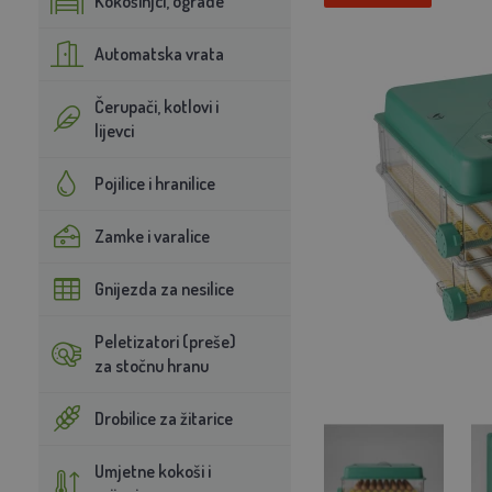
Kokošinjci, ograde
Automatska vrata
Čerupači, kotlovi i
lijevci
Pojilice i hranilice
Zamke i varalice
Gnijezda za nesilice
Peletizatori (preše)
za stočnu hranu
Drobilice za žitarice
Umjetne kokoši i