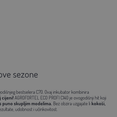
 ove sezone
odišnjeg bestselera C70. Ovaj inkubator kombinira
cijeni!
AGROFORTEL ECO PROFI C140
je ovogodišnji hit koji
i s puno skupljim modelima.
Bez obzira uzgajate li
kokoši,
zultate, udobnost i učinkovitost.