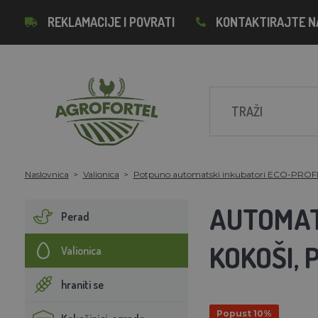
REKLAMACIJE I POVRATI
KONTAKTIRAJTE N
Naslovnica
Valionica
Potpuno automatski inkubatori ECO-PROF
AUTOMAT
Perad
KOKOŠI, 
Valionica
hraniti se
Popust 10%