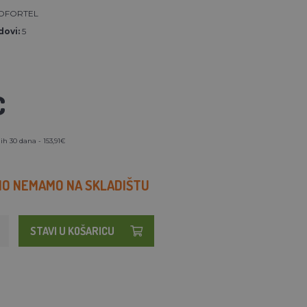
OFORTEL
ovi:
5
€
ih 30 dana - 153,91€
O NEMAMO NA SKLADIŠTU
STAVI U KOŠARICU