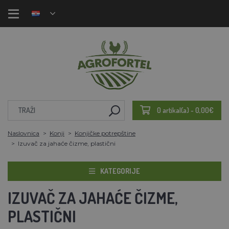
0 artikal(a) - 0,00€
Naslovnica
Konji
Konjičke potrepštine
Izuvač za jahaće čizme, plastični
KATEGORIJE
IZUVAČ ZA JAHAĆE ČIZME,
PLASTIČNI