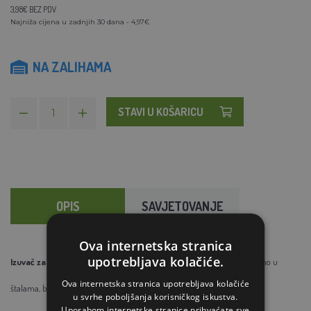
3,98€ BEZ PDV
Najniža cijena u zadnjih 30 dana - 4,97€
NA ZALIHAMA
STAVI U KOŠARICU
OPIS
SAVJETOVANJE
Ova internetska stranica
upotrebljava kolačiće.
Izuvač
za jahaće i druge čizme,
za jednostavno skidanje čizama ne samo u
Ova internetska stranica upotrebljava kolačiće
štalama,
bez saginjanja i prljanja ruku
u svrhe poboljšanja korisničkog iskustva.
Uporabom internetske stranice prihvaćate sve