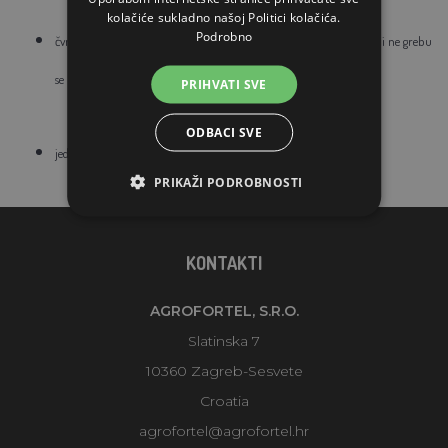
kolačiće sukladno našoj Politici kolačića.
Podrobno
čvrsta plastika sa zaštitnim i protukliznim rubom, cipele ne klize i ne grebu
se
PRIHVATI SVE
ODBACI SVE
jednom nogom se stane na izuvač, a drugom nogom se izuvamo
PRIKAŽI PODROBNOSTI
KONTAKTI
AGROFORTEL, S.R.O.
Slatinska 7
10360 Zagreb-Sesvete
Croatia
agrofortel@agrofortel.hr