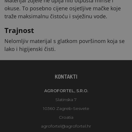
Materijal zdjele ne upija niti otpušta mirise i
okuse. To posebno cijene osjetljive mačke koje
traže maksimalnu čistoću i svježinu vode.
Trajnost
Nelomljiv materijal s glatkom površinom koja se
lako i higijenski čisti.
KONTAKTI
AGROFORTEL, S.R.O.
Slatinska 7
10360 Zagreb-Sesvete
Croatia
agrofortel@agrofortel.hr