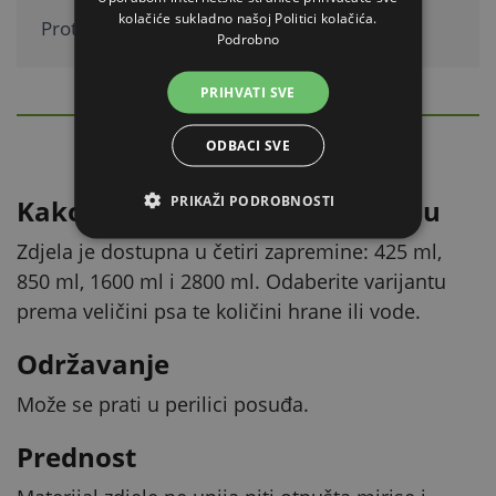
kolačiće sukladno našoj Politici kolačića.
Protuklizna.
Podrobno
PRIHVATI SVE
DETALJAN OPIS
Sakrij
ODBACI SVE
PRIKAŽI PODROBNOSTI
Kako odabrati pravu zapreminu
Zdjela je dostupna u četiri zapremine: 425 ml,
850 ml, 1600 ml i 2800 ml. Odaberite varijantu
prema veličini psa te količini hrane ili vode.
Održavanje
Može se prati u perilici posuđa.
Prednost