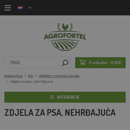
0 artikal(a) - 0,00€
Naslovnica
Psi
Zdjelice i hranilice za pse
Zdjela za psa, nehrđajuća
KATEGORIJE
ZDJELA ZA PSA, NEHRĐAJUĆA