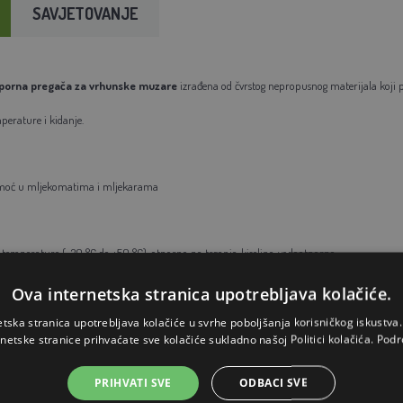
SAVJETOVANJE
porna pregača za vrhunske muzare
izrađena od čvrstog nepropusnog materijala koji
perature i kidanje.
omoć u mljekomatima i mljekarama
temperature (-30 °C do +50 °C), otporno na trganje, kiseline, vodootporno
Ova internetska stranica upotrebljava kolačiće.
 poliester
etska stranica upotrebljava kolačiće u svrhe poboljšanja korisničkog iskustv
rnetske stranice prihvaćate sve kolačiće sukladno našoj Politici kolačića.
Podr
PRIHVATI SVE
ODBACI SVE
rijal