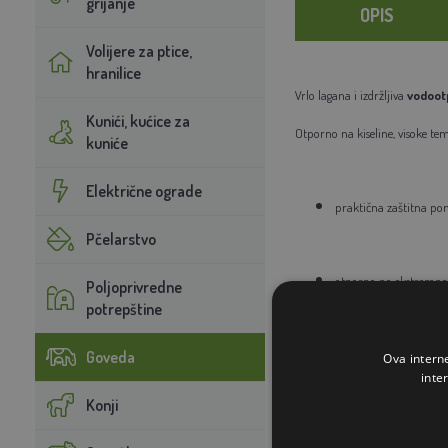
grijanje
OPIS
Volijere za ptice,
hranilice
Vrlo lagana i izdržljiva
vodoot
Kunići, kućice za
Otporno na kiseline, visoke tem
kuniće
Električne ograde
praktična zaštitna p
Pčelarstvo
otporno na ekstremne 
Poljoprivredne
potrepštine
Goveda
unutarnja strana 100%
Ova intern
inte
Konji
vanjski 100% PVC mate