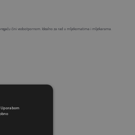
 pregaču čini vodootpornom. Idealno za rad u mljekomatima i mljekarama.
a. Uporabom
obno