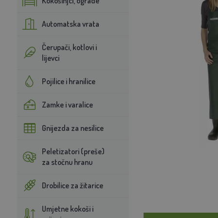
Kokošinjci, ograde
Automatska vrata
Čerupači, kotlovi i
lijevci
Pojilice i hranilice
Zamke i varalice
Gnijezda za nesilice
Peletizatori (preše)
za stočnu hranu
Drobilice za žitarice
Umjetne kokoši i