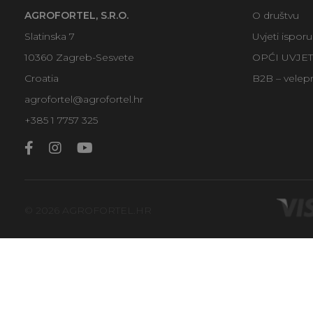
AGROFORTEL, S.R.O.
O društvu
Slatinska 7
Uvjeti ispor
10360 Zagreb-Sesvete
OPĆI UVJE
Croatia
B2B – velep
agrofortel@agrofortel.hr
+385 1 7757 325
© 2026 AGROFORTEL.HR