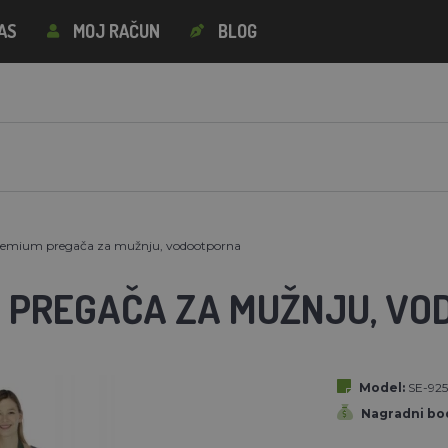
AS
MOJ RAČUN
BLOG
emium pregača za mužnju, vodootporna
 PREGAČA ZA MUŽNJU, V
Model:
SE-92
Nagradni bod