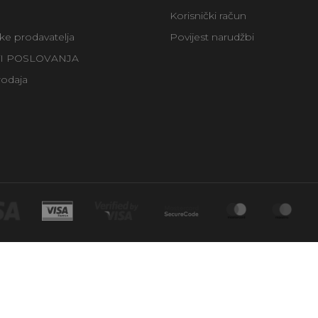
Korisnički račun
uke prodavatelja
Povijest narudžbi
TI POSLOVANJA
rodaja