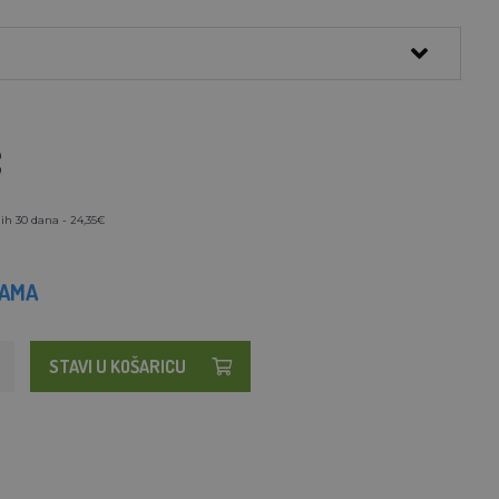
€
ih 30 dana - 24,35€
HAMA
STAVI U KOŠARICU