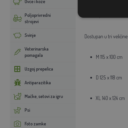
Ovce i koze
Poljoprivredni
boja
tamno zelena
strojevi
Svinje
Dostupan u tri veličine
Veterinarska
pomagala
M 115 x 100 cm
Uzgoj prepelica
D 125 x 118 cm
Antiparazitika
Mačke, setovi za igru
XL 140 x 124 cm
Psi
Foto zamke