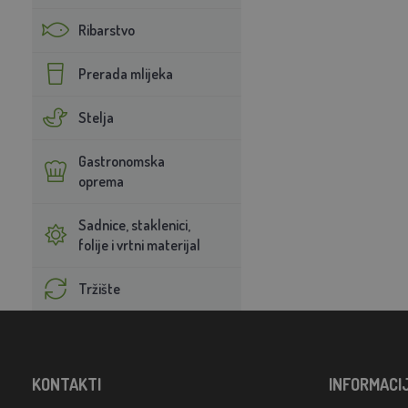
Ribarstvo
Prerada mlijeka
Stelja
Gastronomska
oprema
Sadnice, staklenici,
folije i vrtni materijal
Tržište
KONTAKTI
INFORMACI