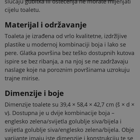
slučaju gubitka ili oštećenja ne morate mijenjati
cijelu toaletu.
Materijal i održavanje
Toaleta je izrađena od vrlo kvalitetne, izdržljive
plastike u modernoj kombinaciji boja i lako se
pere. Glatka površina bez teško dostupnih kutova
ispire se bez ribanja, a na njoj se ne zadržavaju
naslage koje na poroznim površinama uzrokuju
trajne mirise.
Dimenzije i boje
Dimenzije toalete su 39,4 × 58,4 × 42,7 cm (š × d ×
v). Dostupna je u dvije kombinacije boja –
englesko zelena/svijetla golublje siva/bijela i
svijetla golublje siva/englesko zelena/bijela. Obje
varijante imaju iste dimenzije i konstrukciju te se