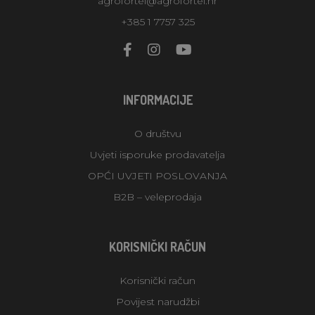
agrofortel@agrofortel.hr
+385 1 7757 325
INFORMACIJE
O društvu
Uvjeti isporuke prodavatelja
OPĆI UVJETI POSLOVANJA
B2B – veleprodaja
KORISNIČKI RAČUN
Korisnički račun
Povijest narudžbi