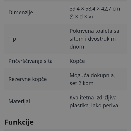
39,4 × 58,4 × 42,7 cm
Dimenzije
(š × d × v)
Pokrivena toaleta sa
Tip
sitom i dvostrukim
dnom
Pričvršćivanje sita
Kopče
Moguća dokupnja,
Rezervne kopče
set 2 kom
Kvalitetna izdržljiva
Materijal
plastika, lako periva
Funkcije