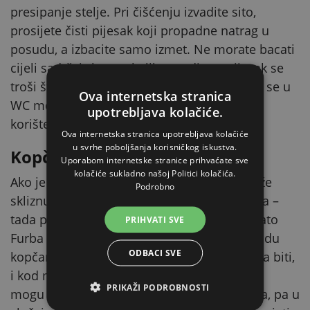
presipanje stelje. Pri čišćenju izvadite sito,
prosijete čisti pijesak koji propadne natrag u
posudu, a izbacite samo izmet. Ne morate bacati
cijeli sadržaj zbog nekoliko grudica – pijesak se
troši štedljivo, što čuva i novac i okoliš. Sito se u
Ova internetska stranica
WC može pričvrstiti kopčama, pa se tijekom
upotrebljava kolačiće.
korištenja ne pomiče.
Ova internetska stranica upotrebljava kolačiće
u svrhe poboljšanja korisničkog iskustva.
Kopče koje drže sito na mjestu
Uporabom internetske stranice prihvaćate sve
kolačiće sukladno našoj Politici kolačića.
Ako je sito samo položeno, pri kopanju može
Podrobno
skliznuti u stranu i pijesak završi ispod njega –
tada prosijavanje više ne radi kako treba. Zato
PRIHVATI SVE
Furba omogućuje pričvršćivanje sita u posudu
ODBACI SVE
kopčama. Tako ostaje točno tamo gdje treba biti,
i kod mačke koja intenzivno kopa. Kopče se
PRIKAŽI PODROBNOSTI
mogu i naknadno kupiti u setu od 2 komada, pa u