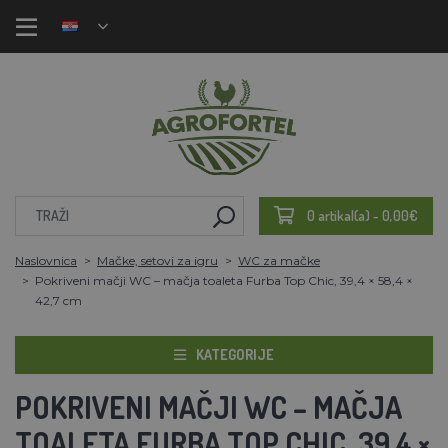
0 artikal(a) - 0,00€
Naslovnica
Mačke, setovi za igru
WC za mačke
Pokriveni mačji WC – mačja toaleta Furba Top Chic, 39,4 × 58,4 ×
42,7 cm
KATEGORIJE
POKRIVENI MAČJI WC – MAČJA
TOALETA FURBA TOP CHIC, 39,4 ×