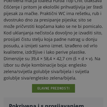
Pokrivena mačja toaleta Furba Top Chic olakšava
čišćenje i pritom je ekološki prihvatljivija jer štedi
pijesak za mačke. Praktični WC ima rešetku, rub i
dvostruko dno za presipanje pijeska; sito se
može pričvrstiti kopčama kako se ne bi pomicalo.
Kod uklanjanja nečistoća dovoljno je izvaditi sito,
prosijati čistu stelju koja padne natrag u donju
posudu, a iznijeti samo izmet. Izrađeno od vrlo
kvalitetne, izdržljive i lako perive plastike.
Dimenzije su 39,4 × 58,4 × 42,7 cm (š × d × v). Na
izbor su dvije kombinacije boja: englesko
zelena/svijetla golublje siva/bijela i svijetla
golublje siva/englesko zelena/bijela.
GLAVNE PREDNOSTI
Pokrivena i s prosijavanjem