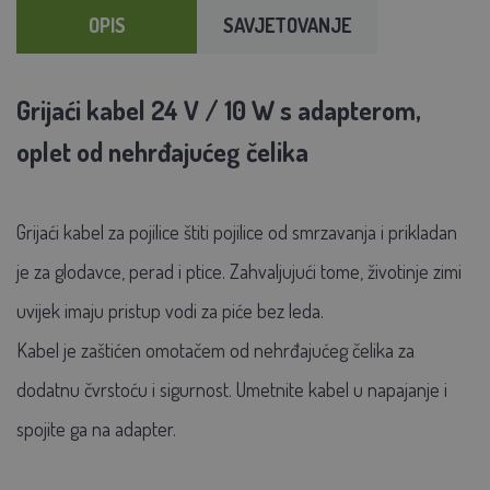
OPIS
SAVJETOVANJE
Grijaći kabel 24 V / 10 W s adapterom,
oplet od nehrđajućeg čelika
Grijaći kabel za pojilice štiti pojilice od smrzavanja i prikladan
je za glodavce, perad i ptice. Zahvaljujući tome, životinje zimi
uvijek imaju pristup vodi za piće bez leda.
Kabel je zaštićen omotačem od nehrđajućeg čelika za
dodatnu čvrstoću i sigurnost. Umetnite kabel u napajanje i
spojite ga na adapter.