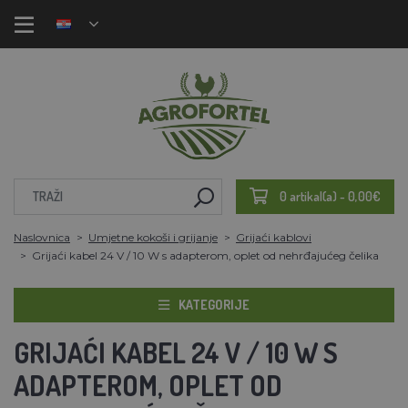
0 artikal(a) - 0,00€
Naslovnica
Umjetne kokoši i grijanje
Grijaći kablovi
Grijaći kabel 24 V / 10 W s adapterom, oplet od nehrđajućeg čelika
KATEGORIJE
GRIJAĆI KABEL 24 V / 10 W S
ADAPTEROM, OPLET OD