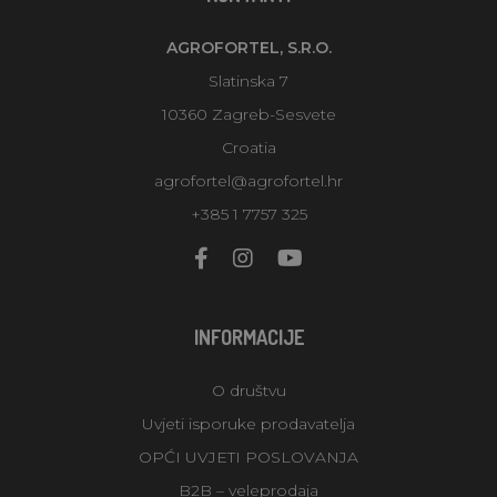
AGROFORTEL, S.R.O.
Slatinska 7
10360 Zagreb-Sesvete
Croatia
agrofortel@agrofortel.hr
+385 1 7757 325
INFORMACIJE
O društvu
Uvjeti isporuke prodavatelja
OPĆI UVJETI POSLOVANJA
B2B – veleprodaja