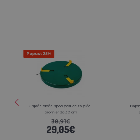
Popust 25%
Grijaća ploča ispod posude za piće -
Bajone
promjer do 30 cm
38,91€
29,05€