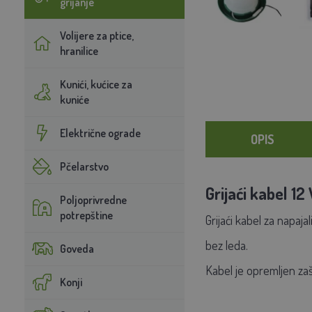
grijanje
Volijere za ptice,
hranilice
Kunići, kućice za
kuniće
Električne ograde
OPIS
Pčelarstvo
Grijaći kabel 12
Poljoprivredne
potrepštine
Grijaći kabel za napaja
bez leda.
Goveda
Kabel je opremljen zaš
Konji