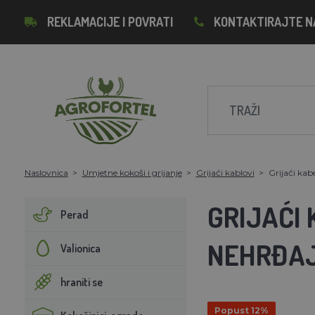
REKLAMACIJE I POVRATI
KONTAKTIRAJTE N
Naslovnica
Umjetne kokoši i grijanje
Grijaći kablovi
Grijaći kab
GRIJAĆI 
Perad
NEHRĐAJ
Valionica
hraniti se
Popust 12%