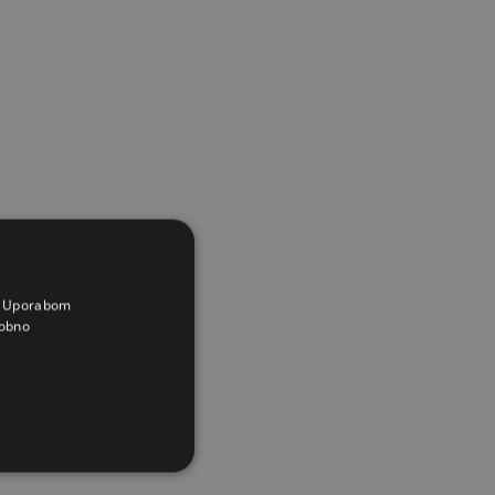
a. Uporabom
obno