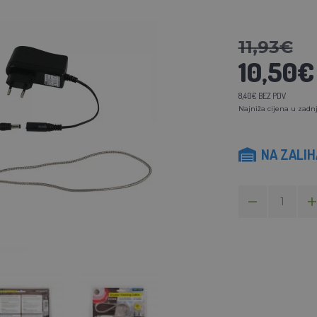
11,93€
10,50€
8,40€ BEZ PDV
Najniža cijena u zadnj
NA ZALI