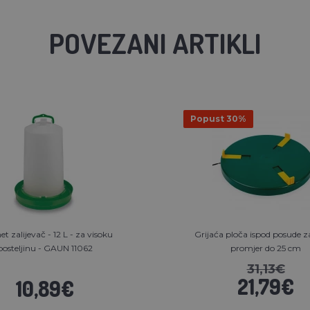
POVEZANI ARTIKLI
Popust 30%
t zalijevač - 12 L - za visoku
Grijaća ploča ispod posude za
posteljinu - GAUN 11062
promjer do 25 cm
31,13€
21,79€
10,89€