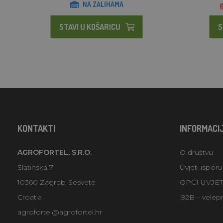
NA ZALIHAMA
STAVI U KOŠARICU
S
KONTAKTI
INFORMACI
AGROFORTEL, S.R.O.
O društvu
Slatinska 7
Uvjeti ispor
10360 Zagreb-Sesvete
OPĆI UVJE
Croatia
B2B – velep
agrofortel@agrofortel.hr