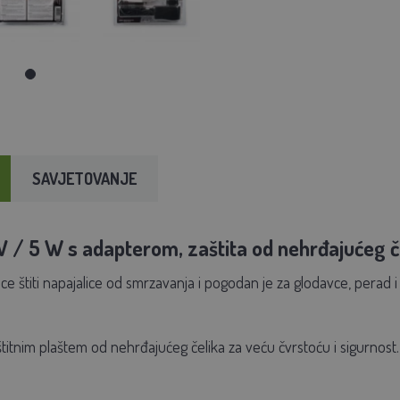
SAVJETOVANJE
 V / 5 W s adapterom, zaštita od nehrđajućeg č
lice štiti napajalice od smrzavanja i pogodan je za glodavce, perad i 
titnim plaštem od nehrđajućeg čelika za veću čvrstoću i sigurnost