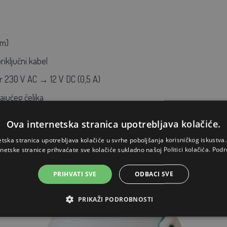
cm)
riključni kabel
r 230 V AC → 12 V DC (0,5 A)
ajućeg čelika
EU
Ova internetska stranica upotrebljava kolačiće.
etska stranica upotrebljava kolačiće u svrhe poboljšanja korisničkog iskustv
rnetske stranice prihvaćate sve kolačiće sukladno našoj Politici kolačića.
Podr
PRIHVATI SVE
ODBACI SVE
PRIKAŽI PODROBNOSTI