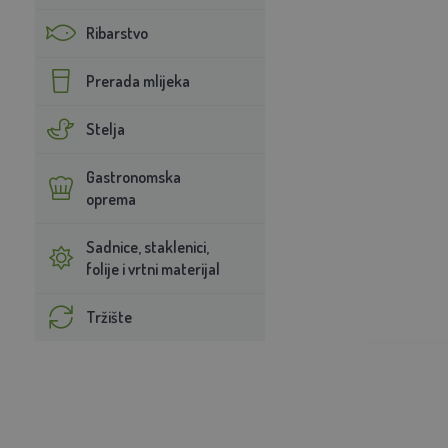
Ribarstvo
Prerada mlijeka
Stelja
Gastronomska
oprema
Sadnice, staklenici,
folije i vrtni materijal
Tržište