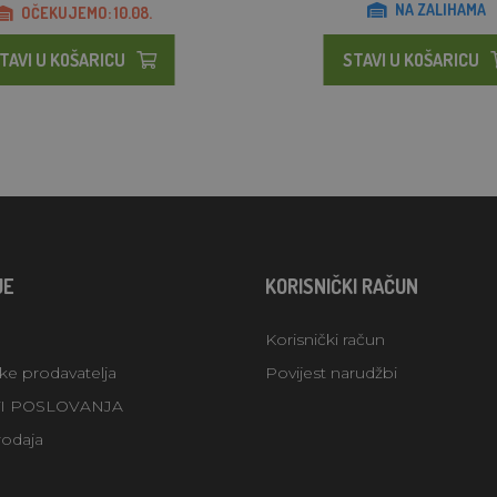
NA ZALIHAMA
OČEKUJEMO: 10.08.
TAVI U KOŠARICU
STAVI U KOŠARICU
JE
KORISNIČKI RAČUN
Korisnički račun
uke prodavatelja
Povijest narudžbi
TI POSLOVANJA
rodaja