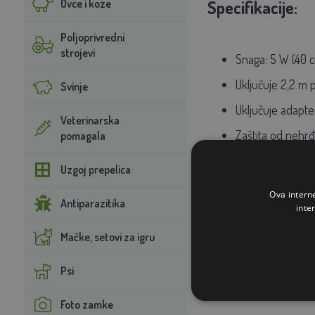
Ovce i koze
Specifikacije:
Poljoprivredni
strojevi
Snaga: 5 W (40 
Uključuje 2,2 m p
Svinje
Uključuje adapte
Veterinarska
Zaštita od nehrđ
pomagala
Proizvedeno u 
Uzgoj prepelica
Ova intern
Antiparazitika
inte
Mačke, setovi za igru
Psi
Foto zamke