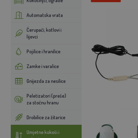
Kokošinjci, ograde
Automatska vrata
Čerupači, kotlovi i
lijevci
Pojilice i hranilice
Zamke i varalice
Gnijezda za nesilice
Peletizatori (preše)
za stočnu hranu
Drobilice za žitarice
Umjetne kokoši i