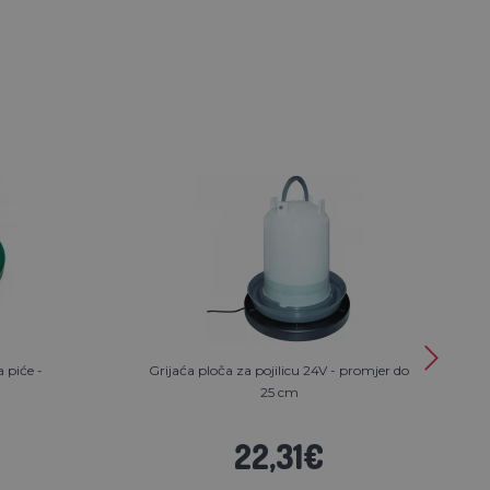
 piće -
Grijaća ploča za pojilicu 24V - promjer do
25 cm
22,31€