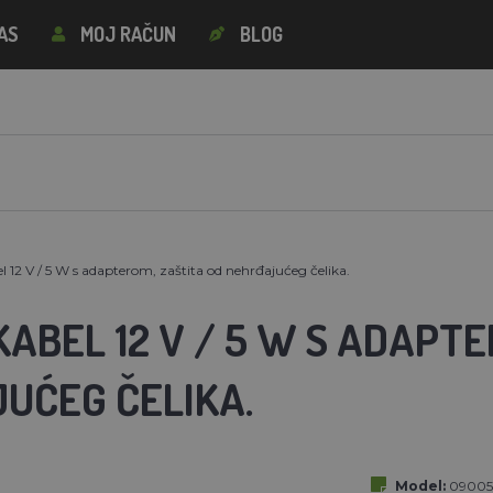
AS
MOJ RAČUN
BLOG
el 12 V / 5 W s adapterom, zaštita od nehrđajućeg čelika.
KABEL 12 V / 5 W S ADAPT
UĆEG ČELIKA.
Model:
09005