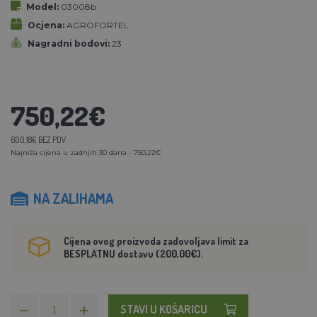
Model:
03008b
Ocjena:
AGROFORTEL
Nagradni bodovi:
23
750,22€
600,18€ BEZ PDV
Najniža cijena u zadnjih 30 dana - 750,22€
NA ZALIHAMA
Cijena ovog proizvoda zadovoljava limit za
BESPLATNU dostavu (200,00€).
STAVI U KOŠARICU