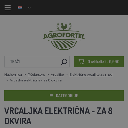
0 artikal(a) - 0,00€
Naslovnica
Pčelarstvo
Vrcaljke
Električne vrcaljke za med
Vrcaljka električna - za 8 okvira
KATEGORIJE
VRCALJKA ELEKTRIČNA - ZA 8
OKVIRA