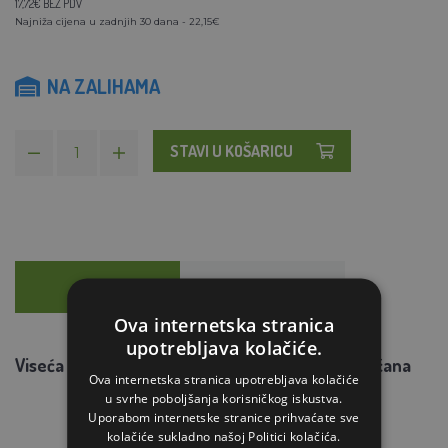
17,72€ BEZ PDV
Najniža cijena u zadnjih 30 dana - 22,15€
NA ZALIHAMA
STAVI U KOŠARICU
OPIS
SAVJETOVANJE
Ova internetska stranica
upotrebljava kolačiće.
Viseća košarica za hranu (trava, sijeno) - pocinčana
Ova internetska stranica upotrebljava kolačiće
u svrhe poboljšanja korisničkog iskustva.
Uporabom internetske stranice prihvaćate sve
kolačiće sukladno našoj Politici kolačića.