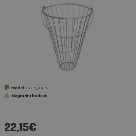
Model:
Gaun_10675
Nagradni bodovi:
1
22,15€