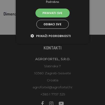
Podrobno
PRIHVATI SVE
Dimenzije:
Ø 140 – Ø 380 x 500
mm
ODBACI SVE
PRIKAŽI PODROBNOSTI
KONTAKTI
AGROFORTEL, S.R.O.
Slatinska 7
10360 Zagreb-Sesvete
Croatia
agrofortel@agrofortel.hr
+385 1 7757 325