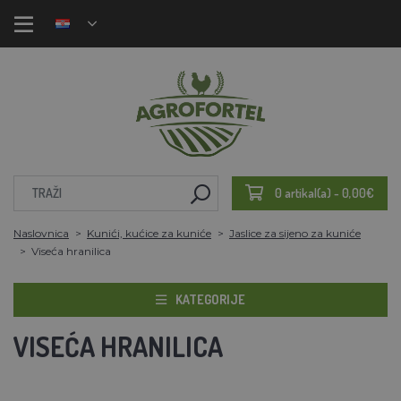
0 artikal(a) - 0,00€
Naslovnica
Kunići, kućice za kuniće
Jaslice za sijeno za kuniće
Viseća hranilica
KATEGORIJE
VISEĆA HRANILICA