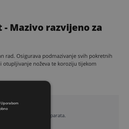
t
- Mazivo razvijeno za
an rad. Osigurava podmazivanje svih pokretnih
 i otupljivanje noževa te koroziju tijekom
a. Uporabom
je aparate
obno
o za sve vrste šišaćih aparata.