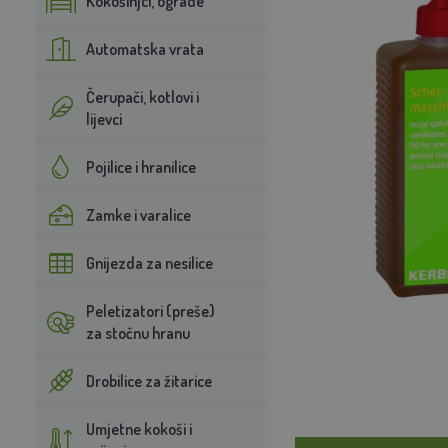
Kokošinjci, ograde
Automatska vrata
Čerupači, kotlovi i
lijevci
Pojilice i hranilice
Zamke i varalice
Gnijezda za nesilice
Peletizatori (preše)
za stočnu hranu
Drobilice za žitarice
Umjetne kokoši i