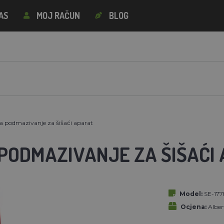
AS
MOJ RAČUN
BLOG
za podmazivanje za šišaći aparat
 PODMAZIVANJE ZA ŠIŠAĆI
Model:
SE-177
Ocjena:
Albe