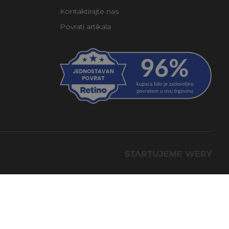
Kontaktirajte nas
Povrati artikala