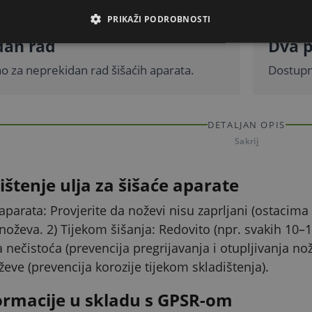
PRIKAŽI PODROBNOSTI
dan rad
Dva p
o za neprekidan rad šišaćih aparata.
Dostupn
DETALJAN OPIS
Sakrij
ištenje ulja za šišaće aparate
 aparata: Provjerite da noževi nisu zaprljani (ostacima
noževa. 2) Tijekom šišanja: Redovito (npr. svakih 10–1
nečistoća (prevencija pregrijavanja i otupljivanja no
eve (prevencija korozije tijekom skladištenja).
ormacije u skladu s GPSR-om