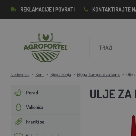
REKLAMACIJE I POVRATI
KONTAKTIRAJTE N
Naslovnica
Konji
Njega konja
Njega, šamponi za konje
Ulje 
ULJE ZA
Perad
Valionica
hraniti se