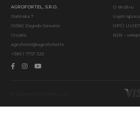
AGROFORTEL, S.R.O.
O društvu
Slatinska 7
Uvjeti ispor
10360 Zagreb-Sesvete
OPĆI UVJE
Croatia
B2B – velep
agrofortel@agrofortel.hr
+385 1 7757 325
© 2026 AGROFORTEL.HR