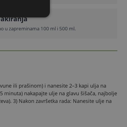
akiranja
o u zapreminama 100 ml i 500 ml.
 vune ili prašinom) i nanesite 2–3 kapi ulja na
5 minuta) nakapajte ulje na glavu šišača, najbolje
ževa). 3) Nakon završetka rada: Nanesite ulje na