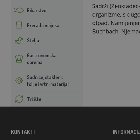
Sadrži (Z)-oktadec
Ribarstvo
organizme, s dugo
otpad. Namijenjeno
Prerada mlijeka
Buchbach, Njemač
Stelja
Gastronomska
oprema
Sadnice, staklenici,
folije i vrtni materijal
Tržište
KONTAKTI
INFORMACI