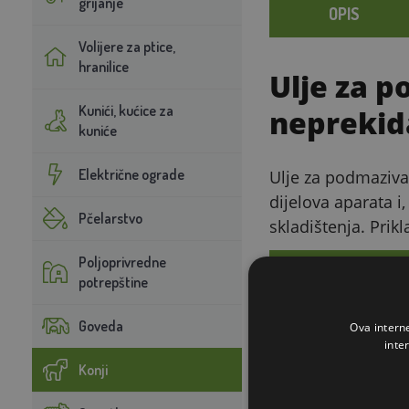
grijanje
OPIS
Volijere za ptice,
hranilice
Ulje za p
Kunići, kućice za
neprekid
kuniće
Električne ograde
Ulje za podmaziva
dijelova aparata i
Pčelarstvo
skladištenja. Prik
Poljoprivredne
GLAVNE PREDNOST
potrepštine
Goveda
Ova intern
Pouzdano 
inte
Osigurava podmaz
Konji
aparata.