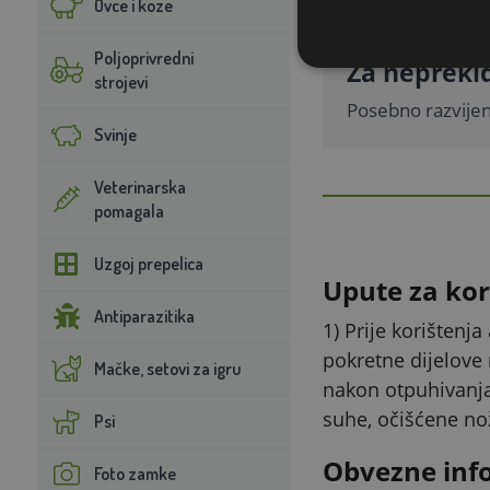
Ovce i koze
Poljoprivredni
Za nepreki
strojevi
Posebno razvijen
Svinje
Veterinarska
pomagala
Uzgoj prepelica
Upute za kor
Antiparazitika
1) Prije korištenja
pokretne dijelove 
Mačke, setovi za igru
nakon otpuhivanja 
suhe, očišćene nož
Psi
Obvezne inf
Foto zamke