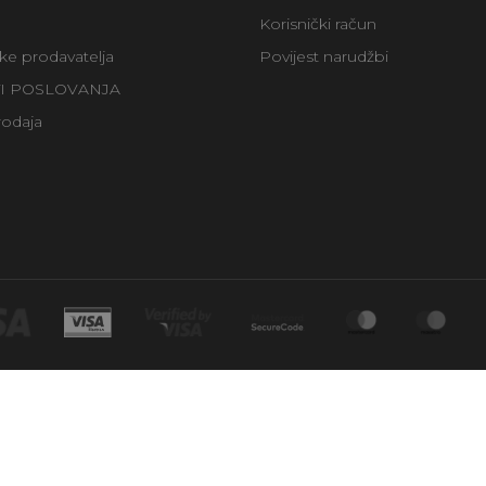
Korisnički račun
uke prodavatelja
Povijest narudžbi
TI POSLOVANJA
rodaja