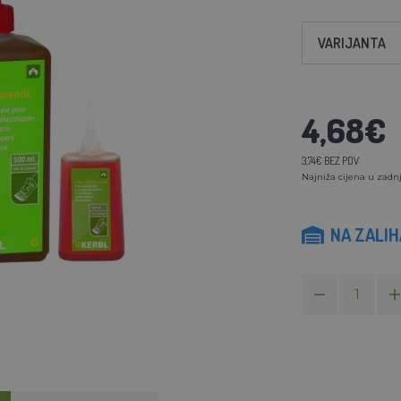
VARIJANTA
4,68€
3,74€ BEZ PDV
Najniža cijena u zadnj
NA ZALI