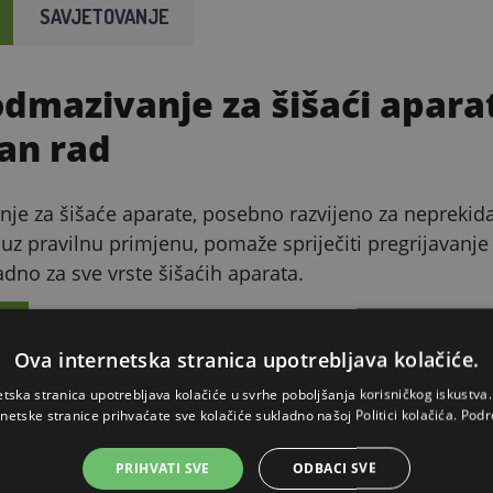
SAVJETOVANJE
odmazivanje za šišaći apara
an rad
nje za šišaće aparate, posebno razvijeno za neprekid
, uz pravilnu primjenu, pomaže spriječiti pregrijavanje
ladno za sve vrste šišaćih aparata.
I
Ova internetska stranica upotrebljava kolačiće.
etska stranica upotrebljava kolačiće u svrhe poboljšanja korisničkog iskustv
podmazivanje
Za ko
rnetske stranice prihvaćate sve kolačiće sukladno našoj Politici kolačića.
Podr
ivanje svih pokretnih dijelova šišaćeg
Prikladn
PRIHVATI SVE
ODBACI SVE