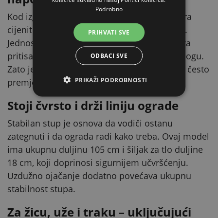
Podrobno
Kod izgradnje ili popravka električnog pastira
cijenit ćete što stup brzo postavite u zemlju.
PRIHVATI SVE
Jednostrano gazište daje vam čvrstu točku za
pritisak, a pocinčani šiljak lakše ulazi u podlogu.
ODBACI SVE
Zato je ugradnja jednostavnija i kad ogradu često
PRIKAŽI PODROBNOSTI
premještate.
Stoji čvrsto i drži liniju ograde
Stabilan stup je osnova da vodiči ostanu
zategnuti i da ograda radi kako treba. Ovaj model
ima ukupnu duljinu 105 cm i šiljak za tlo duljine
18 cm, koji doprinosi sigurnijem učvršćenju.
Uzdužno ojačanje dodatno povećava ukupnu
stabilnost stupa.
Za žicu, uže i traku – uključujući