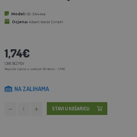
Model:
SE-3644ea
Ocjena:
Albert Kerbl GmbH
1,74€
1,39€ BEZ PDV
Najniža cijena u zadnjih 30 dana - 1,74€
NA ZALIHAMA
STAVI U KOŠARICU