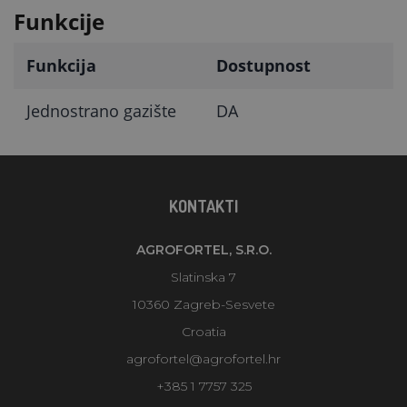
Funkcije
Funkcija
Dostupnost
Jednostrano gazište
DA
KONTAKTI
AGROFORTEL, S.R.O.
Slatinska 7
10360 Zagreb-Sesvete
Croatia
agrofortel@agrofortel.hr
+385 1 7757 325