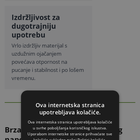
Izdržljivost za
dugotrajniju
upotrebu
Vrlo izdržljiv materijal s
uzdužnim ojačanjem
povećava otpornost na
pucanje i stabilnost i po lošem
vremenu.
DETALJAN OPIS
Ova internetska stranica
Sakrij
upotrebljava kolačiće.
Ova internetska stranica upotrebljava kolačiće
Brza ugradnja bez nepotrebnog
u svrhe poboljšanja korisničkog iskustva.
Uporabom internetske stranice prihvaćate sve
napora
kolačiće sukladno našoj Politici kolačića.