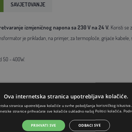
SAVJETOVANJE
etvaranje izmjeničnog napona sa 230 V na 24 V.
Koristi se 
formator je prikladan, na primjer, za termoploče, grijaće kabele, s
d 50 - 400W.
Ova internetska stranica upotrebljava kolačiće.
etska stranica upotrebljava kolačiće u svrhe poboljšanja korisničkog iskustv
rnetske stranice prihvaćate sve kolačiće sukladno našoj Politici kolačića.
Podr
PRIHVATI SVE
ODBACI SVE