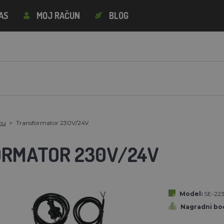
AS
MOJ RAČUN
BLOG
znu
Transformator 230V/24V
RMATOR 230V/24V
Model:
SE-22
Nagradni bod