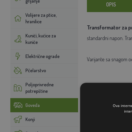
grijanje
OPIS
Volijere za ptice,
hranilice
Transformator za pr
Kunići, kućice za
standardni napon. Trans
kuniće
Električne ograde
Varijante sa snagom o
Pčelarstvo
Poljoprivredne
potrepštine
Goveda
Ova intern
inte
Konji