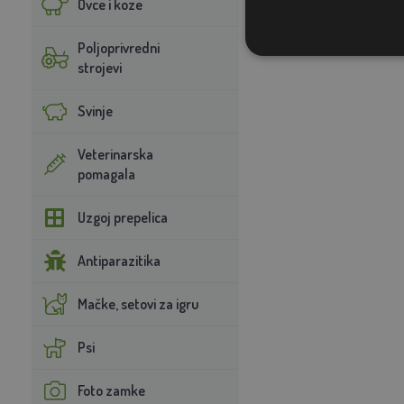
Ovce i koze
Poljoprivredni
strojevi
Svinje
Veterinarska
pomagala
Uzgoj prepelica
Antiparazitika
Mačke, setovi za igru
Psi
Foto zamke