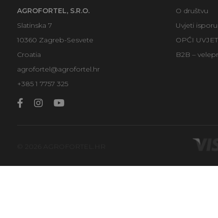
AGROFORTEL, S.R.O.
O društvu
Slatinska 7
Uvjeti ispor
10360 Zagreb-Sesvete
OPĆI UVJE
Croatia
B2B – velep
agrofortel@agrofortel.hr
+385 1 7757 325
© 2026 AGROFORTEL.HR