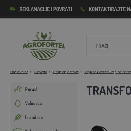
REKLAMACIJE I POVRATI
KONTAKTIRAJTE N
Naslovnica
Goveda
Hranjenje stoke
Pojilice i korita koja ne mr
TRANSFO
Perad
Valionica
hraniti se