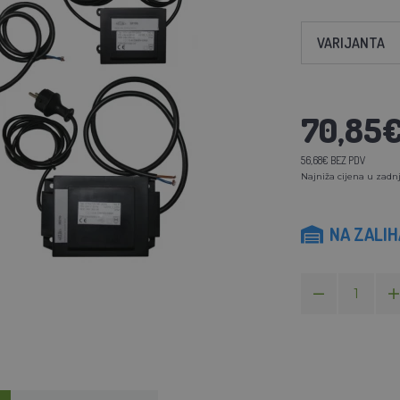
VARIJANTA
70,85
56,68€ BEZ PDV
Najniža cijena u zadnj
NA ZALI