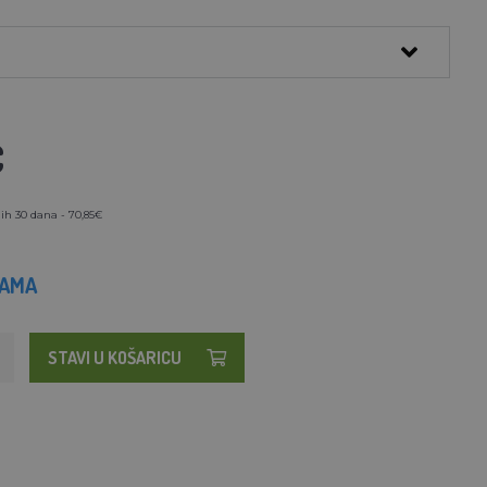
€
ih 30 dana - 70,85€
HAMA
STAVI U KOŠARICU