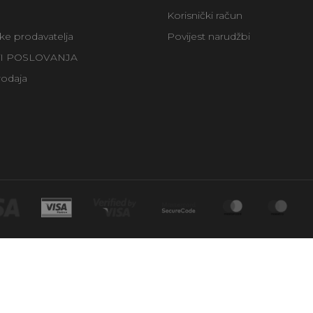
Korisnički račun
uke prodavatelja
Povijest narudžbi
TI POSLOVANJA
rodaja