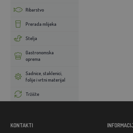
Ribarstvo
Prerada mlijeka
Stelja
Gastronomska
oprema
Sadnice, staklenici,
folije i vrtni materijal
Tržište
KONTAKTI
INFORMACI