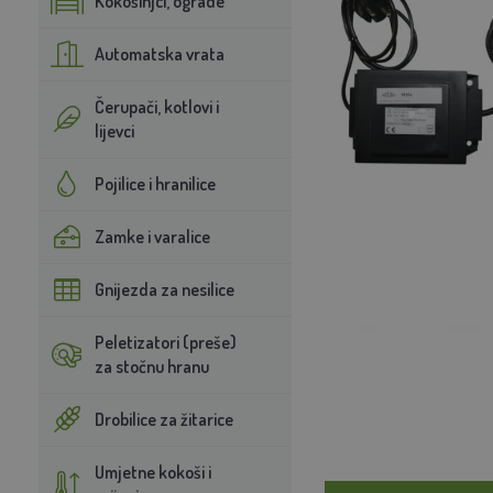
Kokošinjci, ograde
Automatska vrata
Čerupači, kotlovi i
lijevci
Pojilice i hranilice
Zamke i varalice
Gnijezda za nesilice
Peletizatori (preše)
za stočnu hranu
Drobilice za žitarice
Umjetne kokoši i