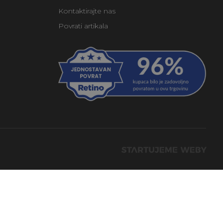
Kontaktirajte nas
Povrati artikala