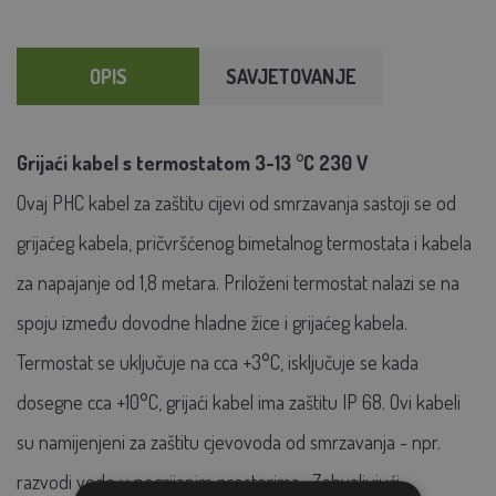
OPIS
SAVJETOVANJE
Grijaći kabel s termostatom 3-13 °C 230 V
Ovaj PHC kabel za zaštitu cijevi od smrzavanja sastoji se od
grijaćeg kabela, pričvršćenog bimetalnog termostata i kabela
za napajanje od 1,8 metara. Priloženi termostat nalazi se na
spoju između dovodne hladne žice i grijaćeg kabela.
Termostat se uključuje na cca +3°C, isključuje se kada
dosegne cca +10°C, grijaći kabel ima zaštitu IP 68. Ovi kabeli
su namijenjeni za zaštitu cjevovoda od smrzavanja - npr.
razvodi vode u negrijanim prostorima . Zahvaljujući