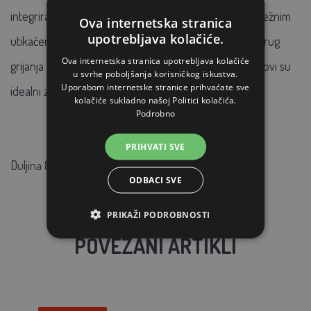
integriranom priključnom termostatu i završetku s mrežnim
Ova internetska stranica
upotrebljava kolačiće.
utikačem, instalacija je vrlo jednostavna, a budući da krug
Ova internetska stranica upotrebljava kolačiće
grijanja ne zahtijeva profesionalno ožičenje, PHC krugovi su
u svrhe poboljšanja korisničkog iskustva.
Uporabom internetske stranice prihvaćate sve
idealni za DIY instalaciju.
kolačiće sukladno našoj Politici kolačića.
Podrobno
PRIHVATI SVE
Duljina 8m, 128 W
ODBACI SVE
PRIKAŽI PODROBNOSTI
POVEZANI ARTIKLI