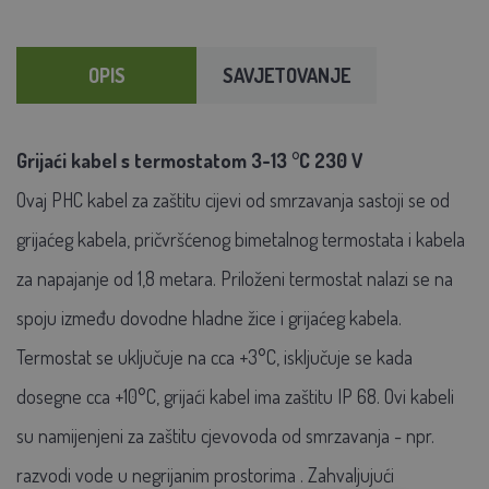
OPIS
SAVJETOVANJE
Grijaći kabel s termostatom 3-13 °C 230 V
Ovaj PHC kabel za zaštitu cijevi od smrzavanja sastoji se od
grijaćeg kabela, pričvršćenog bimetalnog termostata i kabela
za napajanje od 1,8 metara. Priloženi termostat nalazi se na
spoju između dovodne hladne žice i grijaćeg kabela.
Termostat se uključuje na cca +3°C, isključuje se kada
dosegne cca +10°C, grijaći kabel ima zaštitu IP 68. Ovi kabeli
su namijenjeni za zaštitu cjevovoda od smrzavanja - npr.
razvodi vode u negrijanim prostorima . Zahvaljujući