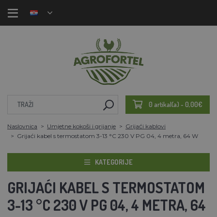
0 artikal(a) - 0,00€
Naslovnica
Umjetne kokoši i grijanje
Grijaći kablovi
Grijaći kabel s termostatom 3-13 °C 230 V PG 04, 4 metra, 64 W
KATEGORIJE
GRIJAĆI KABEL S TERMOSTATOM
3-13 °C 230 V PG 04, 4 METRA, 64