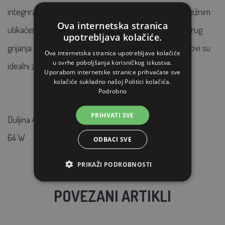
integriranom priključnom termostatu i završetku s mrežnim
Ova internetska stranica
utikačem, instalacija je vrlo jednostavna, a budući da krug
upotrebljava kolačiće.
grijanja ne zahtijeva profesionalno ožičenje, PHC krugovi su
Ova internetska stranica upotrebljava kolačiće
u svrhe poboljšanja korisničkog iskustva.
idealni za DIY instalaciju.
Uporabom internetske stranice prihvaćate sve
kolačiće sukladno našoj Politici kolačića.
Podrobno
PRIHVATI SVE
Duljina 4m
64 W
ODBACI SVE
PRIKAŽI PODROBNOSTI
POVEZANI ARTIKLI