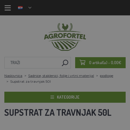
0 artikal(a) - 0,00€
Naslovnica
Sadnice, staklenici, folije i vrtni materijal
podloge
Supstrat za travnjak 50l
KATEGORIJE
SUPSTRAT ZA TRAVNJAK 50L