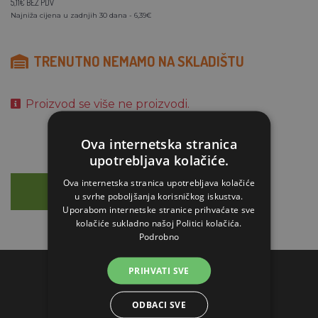
5,11€ BEZ PDV
Najniža cijena u zadnjih 30 dana - 6,39€
TRENUTNO NEMAMO NA SKLADIŠTU
Proizvod se više ne proizvodi.
Ova internetska stranica
upotrebljava kolačiće.
Ova internetska stranica upotrebljava kolačiće
OPIS
SAVJETOVANJE
u svrhe poboljšanja korisničkog iskustva.
Uporabom internetske stranice prihvaćate sve
kolačiće sukladno našoj Politici kolačića.
Podrobno
PRIHVATI SVE
KONTAKTI
ODBACI SVE