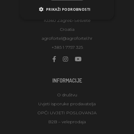
AGROFORTEL, S.R.O.
PRIKAŽI PODROBNOSTI
Slatinska 7
10360 Zagreb-Sesvete
Croatia
agrofortel@agrofortel.hr
+385 1 7757 325
INFORMACIJE
O društvu
Uvjeti isporuke prodavatelja
OPĆI UVJETI POSLOVANJA
B2B – veleprodaja