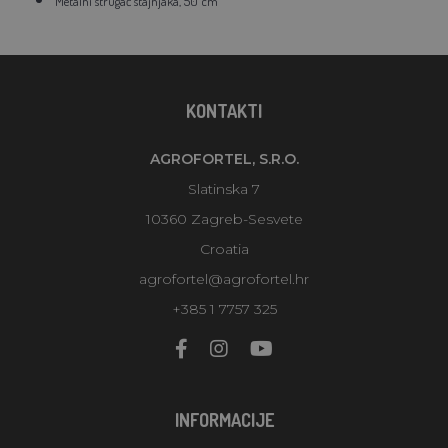
Metalni strugač stajnjaka, 50 cm
KONTAKTI
AGROFORTEL, S.R.O.
Slatinska 7
10360 Zagreb-Sesvete
Croatia
agrofortel@agrofortel.hr
+385 1 7757 325
INFORMACIJE