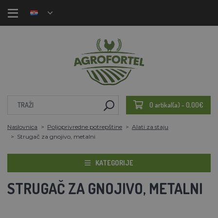
0 artikal(a) - 0,00€
Naslovnica
Poljoprivredne potrepštine
Alati za staju
Strugač za gnojivo, metalni
KATEGORIJE
STRUGAČ ZA GNOJIVO, METALNI