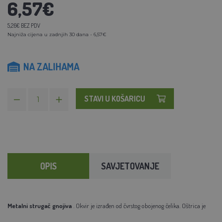
6,57€
5,26€ BEZ PDV
Najniža cijena u zadnjih 30 dana - 6,57€
NA ZALIHAMA
STAVI U KOŠARICU
OPIS
SAVJETOVANJE
Metalni strugač gnojiva
. Okvir je izrađen od čvrstog obojenog čelika. Oštrica je