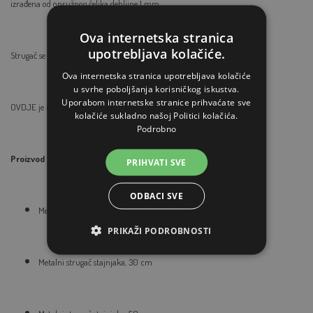
izrađena od opružnog čelika debljine 1 mm.
Ova internetska stranica
upotrebljava kolačiće.
Strugač se isporučuje bez ručke.
Ova internetska stranica upotrebljava kolačiće
u svrhe poboljšanja korisničkog iskustva.
Uporabom internetske stranice prihvaćate sve
OVDJE je moguće kupiti i rezervnu oštricu za proizvod.
kolačiće sukladno našoj Politici kolačića.
Podrobno
Proizvod je dostupan u tri veličine:
PRIHVATI SVE
ODBACI SVE
Metalni strugač stajnjaka, 15 cm
PRIKAŽI PODROBNOSTI
Metalni strugač stajnjaka, 30 cm