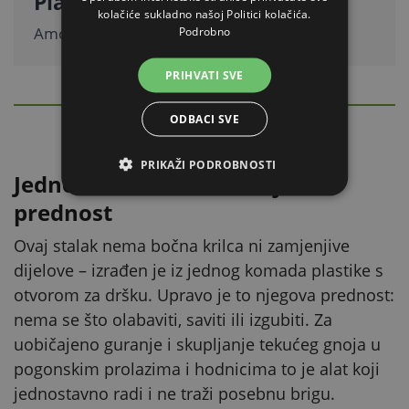
Plastika koja ne hrđa
kolačiće sukladno našoj Politici kolačića.
Amonijak ni vlaga ne oštećuju materijal.
Podrobno
PRIHVATI SVE
DETALJAN OPIS
ODBACI SVE
Sakrij
PRIKAŽI PODROBNOSTI
Jednostavna konstrukcija kao
prednost
Ovaj stalak nema bočna krilca ni zamjenjive
dijelove – izrađen je iz jednog komada plastike s
otvorom za dršku. Upravo je to njegova prednost:
nema se što olabaviti, saviti ili izgubiti. Za
uobičajeno guranje i skupljanje tekućeg gnoja u
pogonskim prolazima i hodnicima to je alat koji
jednostavno radi i ne traži posebnu brigu.