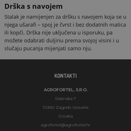
Drška s navojem
Stalak je namijenjen za dršku s navojem koja se u
njega ušarafi – spoj je čvrst i bez dodatnih matica
ili kopči. Drška nije uključena u isporuku, pa
možete odabrati duljinu prema svojoj visini i u
slučaju pucanja mijenjati samo nju.
KONTAKTI
AGROFORTEL, S.R.O.
Slatinska 7
10360 Zagreb-Sesvete
Croatia
agrofortel@agrofortel.hr