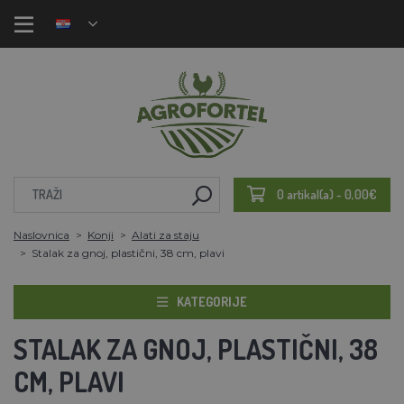
0 artikal(a) - 0,00€
Naslovnica
Konji
Alati za staju
Stalak za gnoj, plastični, 38 cm, plavi
KATEGORIJE
STALAK ZA GNOJ, PLASTIČNI, 38
CM, PLAVI