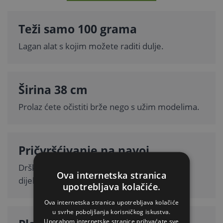
Teži samo 100 grama
Lagan alat s kojim možete raditi dulje.
Širina 38 cm
Prolaz ćete očistiti brže nego s užim modelima.
Pričvršćivanje na navoj
Drška se ušarafi i čvrsto drži bez dodatnih
Ova internetska stranica
dijelova.
upotrebljava kolačiće.
Ova internetska stranica upotrebljava kolačiće
u svrhe poboljšanja korisničkog iskustva.
Uporabom internetske stranice prihvaćate sve