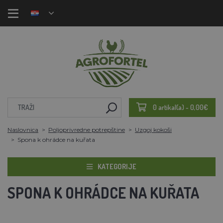
0 artikal(a) - 0,00€
Naslovnica
Poljoprivredne potrepštine
Uzgoj kokoši
Spona k ohrádce na kuřata
KATEGORIJE
SPONA K OHRÁDCE NA KUŘATA