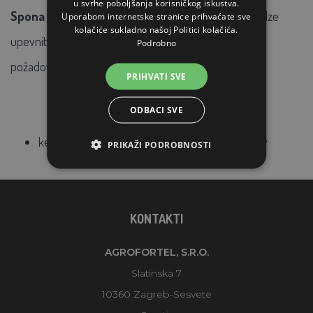
u svrhe poboljšanja korisničkog iskustva.
Spona k ohrádce na kuřata
52709. Pomocí spony lze
Uporabom internetske stranice prihvaćate sve
kolačiće sukladno našoj Politici kolačića.
upevnit jednotlivé stěny, a vytvořit tak ohrádku
Podrobno
požadovaných rozměrů a tvarů.
PRIHVATI SVE
ODBACI SVE
ke spojení 2 stěn k sobě, jsou zapotřebí 2 spony
PRIKAŽI PODROBNOSTI
KONTAKTI
AGROFORTEL, S.R.O.
Slatinska 7
10360 Zagreb-Sesvete