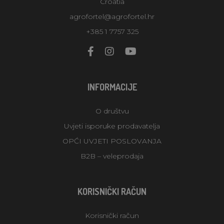
Croatia
agrofortel@agrofortel.hr
+385 1 7757 325
INFORMACIJE
O društvu
Uvjeti isporuke prodavatelja
OPĆI UVJETI POSLOVANJA
B2B – veleprodaja
KORISNIČKI RAČUN
Korisnički račun