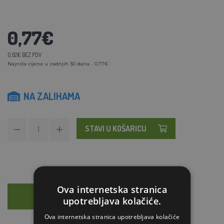
0,77€
0,62€ BEZ PDV
Najniža cijena u zadnjih 30 dana - 0,77€
NA ZALIHAMA
STAVI U KOŠARICU
Ova internetska stranica
OPIS
SAVJETOVANJE
upotrebljava kolačiće.
Ova internetska stranica upotrebljava kolačiće