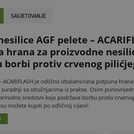
SAVJETOVANJE
nesilice AGF pelete – ACARI
a hrana za proizvodne nesili
 borbi protiv crvenog pilićje
e – ACARIFLASH je odlično izbalansirana potpuna hran
u suradnji sa stručnjacima iz prakse. Osim punovrijedn
rirodno sredstvo koje podržava borbu protiv crvenog p
u možete kupiti po odličnoj cijeni!
I