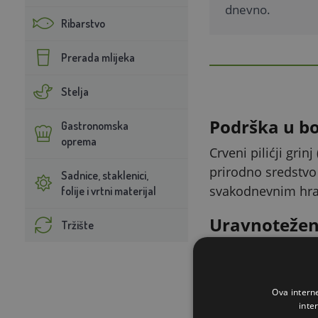
dnevno.
Ribarstvo
Prerada mlijeka
Stelja
Podrška u bor
Gastronomska
oprema
Crveni pilićji gri
prirodno sredstvo 
Sadnice, staklenici,
svakodnevnim hra
folije i vrtni materijal
Uravnotežena
Tržište
Na razvoju smjese
hrana s 15,5 % sir
za stabilnu proizv
Ova intern
inte