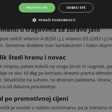
e zahvaljujući dobrom omjeru mineral
PRIHVATI SVE
ODBACI SVE
02 % u kombinaciji s fosforom (0,45 %) i vitaminom D3
oljšava iskoristivost fosfora iz hrane.
PRIKAŽI PODROBNOSTI
lementi u tragovima za zdravo jato
se sadrži vitamin A (8250 i.j.), vitamin D3 (2352 i.j.) 
n. Senzorne dodatne tvari kantaksantin i lutein dopri
lik štedi hranu i novac
ih smjesa, pelete kokoši ne mogu birati ni razgrtati, p
daje se oko 10 dkg po komadu dnevno prema tehnolo
e. Skladištite na suhom, na drvenim paletama. Hrana je
seca od datuma proizvodnje.
d po promotivnoj cijeni
Čmelík je novitet u našem asortimanu, pa je trenutno