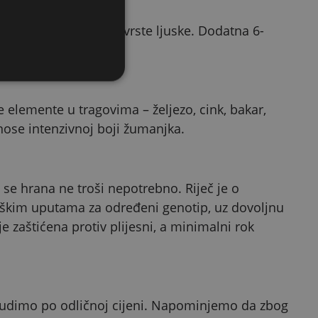
a
 podržava stvaranje čvrste ljuske. Dodatna 6-
te elemente u tragovima – željezo, cink, bakar,
nose intenzivnoj boji žumanjka.
a se hrana ne troši nepotrebno. Riječ je o
škim uputama za određeni genotip, uz dovoljnu
 zaštićena protiv plijesni, a minimalni rok
 nudimo po odličnoj cijeni. Napominjemo da zbog