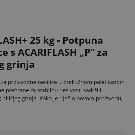
FLASH+ 25 kg - Potpuna
ce s ACARIFLASH „P“ za
g grinja
a za proizvodne nesilice u praktičnom peletiranom
e prehrane za stabilnu nesivost, sadrži i
ilićjeg grinja. Kako je riječ o novom proizvodu,