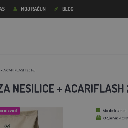
AS
MOJ RAČUN
BLOG
ce + ACARIFLASH 25 kg
A NESILICE + ACARIFLASH 
 proizvod
Model:
01649
Ocjena:
AGRO