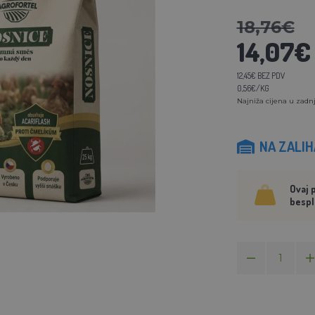
18,76€
14,07€
12,45€ BEZ PDV
0,56€/KG
Najniža cijena u zadnj
NA ZALI
Ovaj 
bespl