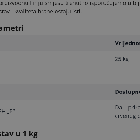
proizvodnu liniju smjesu trenutno isporučujemo u bij
v i kvaliteta hrane ostaju isti.
ametri
Vrijedno
25 kg
Dostupn
Da – prir
SH „P“
crvenog pi
stav u 1 kg