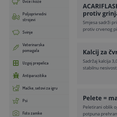
Ovce i koze
ACARIFLASH
protiv grinj
Poljoprivredni
strojevi
Smjesa sadrži pr
protiv crvenog pil
Svinje
Veterinarska
pomagala
Kalcij za čv
Sadržaj kalcija 3
Uzgoj prepelica
stabilnu nesivost
Antiparazitika
Mačke, setovi za igru
Pelete = ma
Psi
Peletirani oblik 
Foto zamke
potpuna prehran