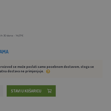
ih 30 dana - 14,07€
HAMA
proizvod se može poslati samo posebnom dostavom, stoga se
atna dostava ne primjenjuje.
STAVI U KOŠARICU