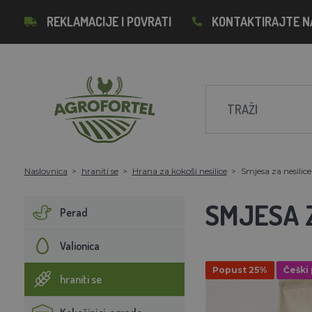
REKLAMACIJE I POVRATI
KONTAKTIRAJTE N
Naslovnica
hraniti se
Hrana za kokoši nesilice
Smjesa za nesili
SMJESA Z
Perad
Valionica
Popust 25%
Češki
hraniti se