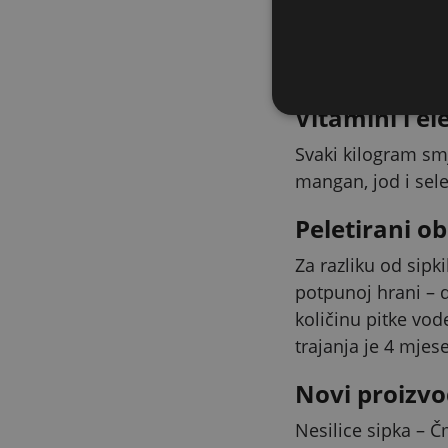
Čvrste ljusk
Sadržaj kalcija 3,
fitaza dodatno pob
Vitamini i e
Svaki kilogram smje
mangan, jod i sele
Peletirani ob
Za razliku od sipk
potpunoj hrani – 
količinu pitke vod
trajanja je 4 mje
Novi proizvo
Nesilice sipka – 