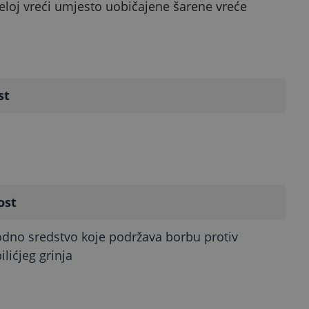
eloj vreći umjesto uobičajene šarene vreće
st
ost
odno sredstvo koje podržava borbu protiv
lićjeg grinja