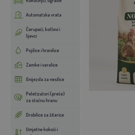
Kokošinjci, ograde
Automatska vrata
Čerupači, kotlovi i
lijevci
Pojilice i hranilice
Zamke i varalice
Gnijezda za nesilice
Peletizatori (preše)
za stočnu hranu
Drobilice za žitarice
Umjetne kokoši i