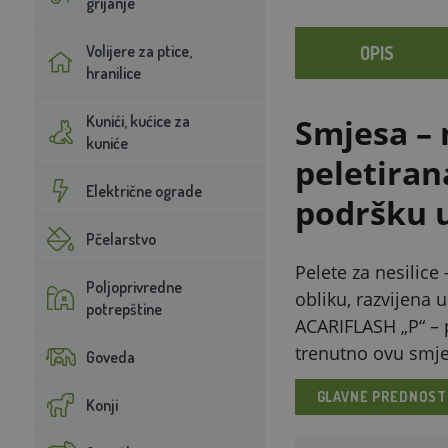
grijanje
Volijere za ptice,
OPIS
hranilice
Kunići, kućice za
Smjesa – 
kuniće
peletiran
Električne ograde
podršku u
Pčelarstvo
Pelete za nesilic
Poljoprivredne
obliku, razvijena 
potrepštine
ACARIFLASH „P“ – p
trenutno ovu smjes
Goveda
GLAVNE PREDNOST
Konji