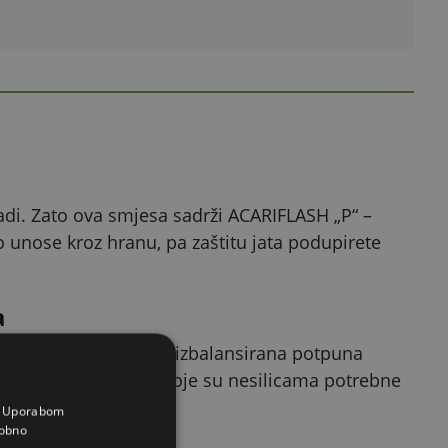
radi. Zato ova smjesa sadrži ACARIFLASH „P“ –
 unose kroz hranu, pa zaštitu jata podupirete
a
ezultat je kvalitetno izbalansirana potpuna
metioninom (0,33 %), koje su nesilicama potrebne
a. Uporabom
obno