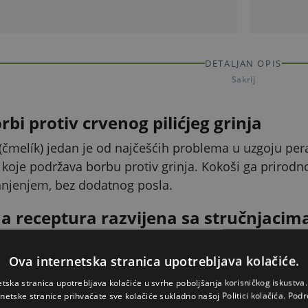
DETALJAN OPIS
Sakrij
bi protiv crvenog pilićjeg grinja
nj (čmelík) jedan je od najčešćih problema u uzgoju pe
koje podržava borbu protiv grinja. Kokoši ga prirodno
njenjem, bez dodatnog posla.
 receptura razvijena sa stručnjacim
 surađivali smo sa stručnjacima za prehranu peradi. R
Ova internetska stranica upotrebljava kolačiće.
ovih proteina te aminokiselinama lizinom (0,75 %) i 
odnju.
etska stranica upotrebljava kolačiće u svrhe poboljšanja korisničkog iskustv
rnetske stranice prihvaćate sve kolačiće sukladno našoj Politici kolačića.
Podr