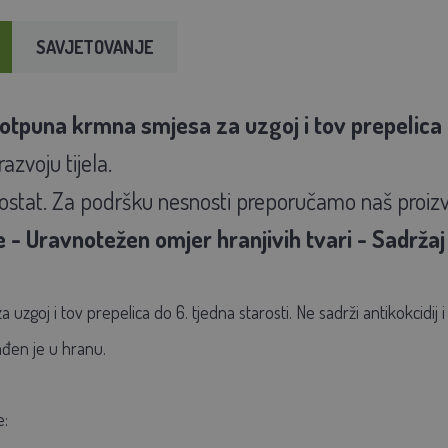
SAVJETOVANJE
potpuna krmna smjesa za uzgoj i tov prepelica 
azvoju tijela.
iostat. Za podršku nesnosti preporučamo naš proizv
 - Uravnotežen omjer hranjivih tvari - Sadržaj 
 uzgoj i tov prepelica do 6. tjedna starosti. Ne sadrži antikokcidij
ađen je u hranu.
e: