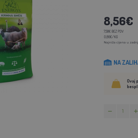
8,56€
7,58€ BEZ PDV
0,86€/KG
Najniža cijena u zadnj
NA ZALI
Ovaj 
bespl