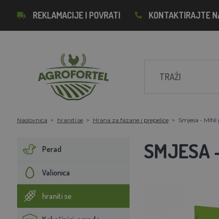
REKLAMACIJE I POVRATI
KONTAKTIRAJTE N
Naslovnica
hraniti se
Hrana za fazane i prepelice
Smjesa - MINI 
SMJESA -
Perad
Valionica
hraniti se