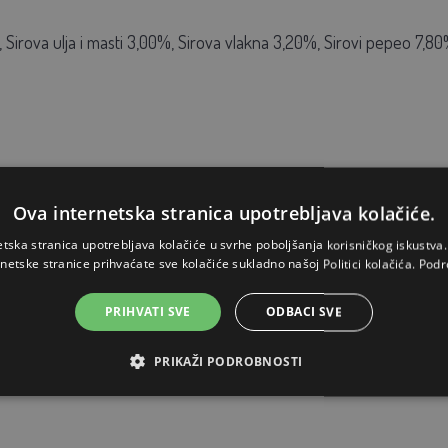
 Sirova ulja i masti 3,00%, Sirova vlakna 3,20%, Sirovi pepeo 7,80%
Ova internetska stranica upotrebljava kolačiće.
00 IU / kg, E671 Vitamin D3 2997,00 IU / kg, 3a700 Vitamin E / a
etska stranica upotrebljava kolačiće u svrhe poboljšanja korisničkog iskustv
idrat) E60 mg / kg, 20. Zn (cink sulfat monohidrat) 73,00 mg/kg
rnetske stranice prihvaćate sve kolačiće sukladno našoj Politici kolačića.
Podr
idrat) 67,00 mg/kg, E8 selen (natrijev selenit, natrij selenit, 50 mg
PRIHVATI SVE
ODBACI SVE
kg, Endo-1,4-beta-ksilanaza EC 3.2.1.8 1600,00 U / kg.
PRIKAŽI PODROBNOSTI