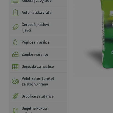
Kokošinjci, ograde
Automatska vrata
Čerupači, kotlovi i
lijevci
Pojilice i hranilice
Zamke i varalice
Gnijezda za nesilice
Peletizatori (preše)
za stočnu hranu
Drobilice za žitarice
Umjetne kokoši i