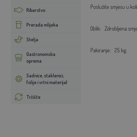
Poslužite smjesu u koli
Ribarstvo
Prerada mlijeka
Oblik:
Zdrobljena smje
Stelja
Pakiranje:
25 kg.
Gastronomska
oprema
Sadnice, staklenici,
folije i vrtni materijal
Tržište