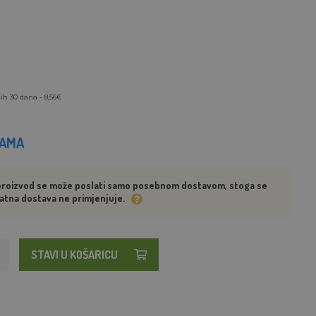
ih 30 dana - 8,56€
HAMA
proizvod se može poslati samo posebnom dostavom, stoga se
atna dostava ne primjenjuje.
STAVI U KOŠARICU