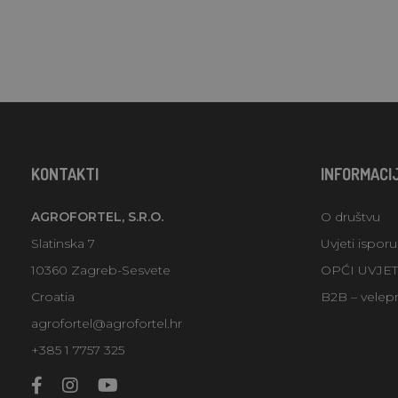
KONTAKTI
INFORMACI
AGROFORTEL, S.R.O.
O društvu
Slatinska 7
Uvjeti ispor
10360 Zagreb-Sesvete
OPĆI UVJE
Croatia
B2B – velep
agrofortel@agrofortel.hr
+385 1 7757 325