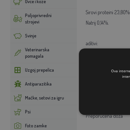
Ovce i koze
Sirovi proteini 23,80%,
Poljoprivredni
strojevi
Natrij 0,14%.
Svinje
aditivi:
Veterinarska
pomagala
3a672a Vitamin A 9990,
Uzgoj prepelica
Ova intern
(bakrov sulfat pentah
inte
Antiparazitika
(željezov sulfat heptah
3.1.3.26 500,00 FTU / 
Mačke, setovi za igru
Psi
Preporučena doza
Foto zamke