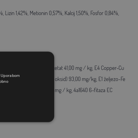
, Lizin 1,42%, Metionin 0,57%, Kalcij 1,50%, Fosfor 0,84%,
ll-rac-alpha-tocopherol acetat 41,00 mg / kg, E4 Copper-Cu
a. Uporabom
, E5 mangan-Mn (manganov oksid) 93,00 mg/kg, E1 željezo-Fe
obno
2) Jod-I (kalijev jodid) 1,00 mg / kg, 4a1640 6-fitaza EC