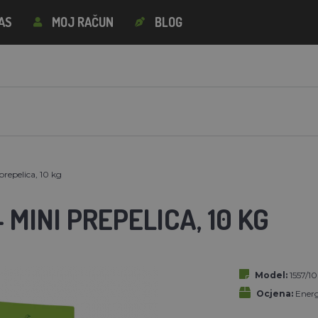
AS
MOJ RAČUN
BLOG
prepelica, 10 kg
 MINI PREPELICA, 10 KG
Model:
1557/10
Ocjena:
Ener