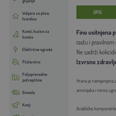
grijanje
OPIS
Volijere za ptice,
hranilice
Fino usitnjena 
Kunići, kućice za
kuniće
rastu i pravilnom r
Električne ograde
Ne sadrži kokcid
Izvrsno zdravlje
Pčelarstvo
Poljoprivredne
potrepštine
Hrana je namijenjena za
amonijaka i mirisa ugr
Goveda
Konji
Analitičke komponent