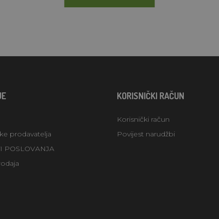
JE
KORISNIČKI RAČUN
Korisnički račun
uke prodavatelja
Povijest narudžbi
TI POSLOVANJA
rodaja