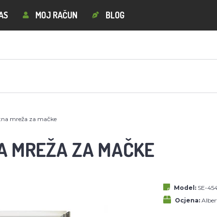
AS
MOJ RAČUN
BLOG
tna mreža za mačke
A MREŽA ZA MAČKE
Model:
SE-45
Ocjena:
Albe