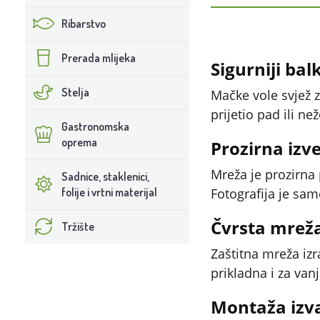
Ribarstvo
Prerada mlijeka
Sigurniji bal
Stelja
Mačke vole svjež 
prijetio pad ili ne
Gastronomska
oprema
Prozirna izv
Mreža je prozirna 
Sadnice, staklenici,
folije i vrtni materijal
Fotografija je sam
Čvrsta mrež
Tržište
Zaštitna mreža izr
prikladna i za van
Montaža izva