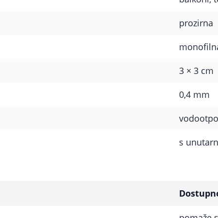
prozirna
monofiln
3 × 3 cm
0,4 mm
vodootpo
s unutarn
Dostupn
pomaže sm