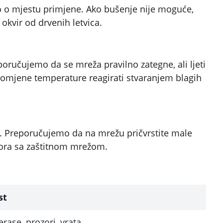
no o mjestu primjene. Ako bušenje nije moguće,
 okvir od drvenih letvica.
poručujemo da se mreža pravilno zategne, ali ljeti
romjene temperature reagirati stvaranjem blagih
ti. Preporučujemo da na mrežu pričvrstite male
adzora sa zaštitnom mrežom.
st
erase, prozori, vrata