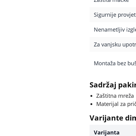
Sigurnije provje
Nenametljiv izgl
Za vanjsku upot
Montaža bez bu
Sadržaj paki
Zaštitna mreža
Materijal za pri
Varijante di
Varijanta