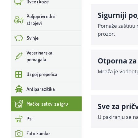
Ovce i koze
Sigurniji p
Poljoprivredni
strojevi
Pomaže zaštititi 
prozor.
Svinje
Veterinarska
Otporna za
pomagala
Mreža je vodootp
Uzgoj prepelica
Antiparazitika
Mačke, setovi za igru
Sve za prič
U pakiranju se na
Psi
Foto zamke