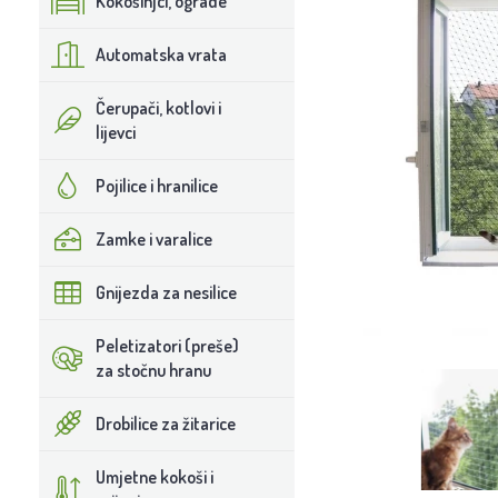
Kokošinjci, ograde
Automatska vrata
Čerupači, kotlovi i
lijevci
Pojilice i hranilice
Zamke i varalice
Gnijezda za nesilice
Peletizatori (preše)
za stočnu hranu
Drobilice za žitarice
Umjetne kokoši i