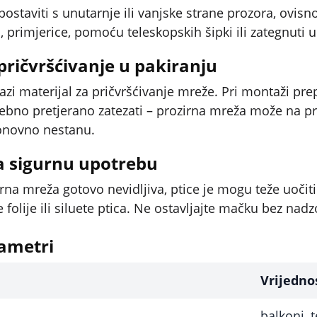
ostaviti s unutarnje ili vanjske strane prozora, ovis
, primjerice, pomoću teleskopskih šipki ili zategnuti u
pričvršćivanje u pakiranju
azi materijal za pričvršćivanje mreže. Pri montaži pre
ebno pretjerano zatezati – prozirna mreža može na p
ponovno nestanu.
a sigurnu upotrebu
rna mreža gotovo nevidljiva, ptice je mogu teže uoči
e folije ili siluete ptica. Ne ostavljajte mačku bez n
ametri
Vrijedno
balkoni, t