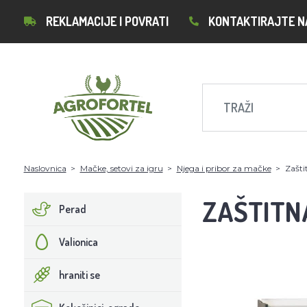
REKLAMACIJE I POVRATI
KONTAKTIRAJTE N
Naslovnica
Mačke, setovi za igru
Njega i pribor za mačke
Zašti
ZAŠTITN
Perad
Valionica
hraniti se