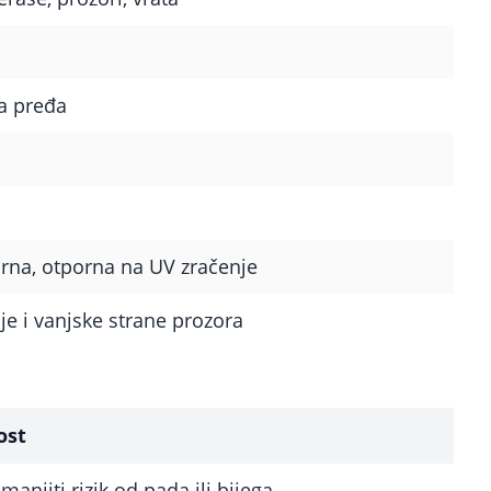
a pređa
rna, otporna na UV zračenje
je i vanjske strane prozora
ost
anjiti rizik od pada ili bijega