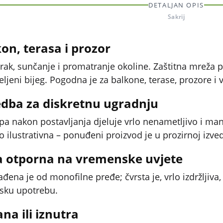
DETALJAN OPIS
Sakrij
kon, terasa i prozor
zrak, sunčanje i promatranje okoline. Zaštitna mreža 
željeni bijeg. Pogodna je za balkone, terase, prozore i
edba za diskretnu ugradnju
pa nakon postavljanja djeluje vrlo nenametljivo i man
o ilustrativna – ponuđeni proizvod je u prozirnoj izve
a otporna na vremenske uvjete
ađena je od monofilne pređe; čvrsta je, vrlo izdržljiv
jsku upotrebu.
na ili iznutra