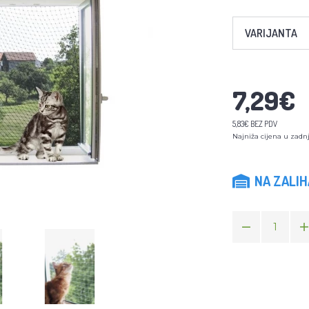
VARIJANTA
7,29€
5,83€ BEZ PDV
Najniža cijena u zadnj
NA ZALI