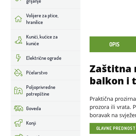
grijanje
Volijere za ptice,
hranilice
Kunići, kućice za
kuniće
OPIS
Električne ograde
Zaštitna
Pčelarstvo
balkon i 
Poljoprivredne
potrepštine
Praktična prozirna
prozora ili vrata.
Goveda
boravak na svježe
Konji
GLAVNE PREDNOST