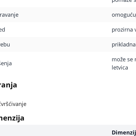
travanje
omogućuje
ed
prozirna 
rebu
prikladna
može se r
šenja
letvica
ranja
čvršćivanje
menzija
Dimenzi