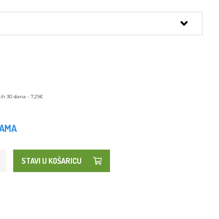
ih 30 dana - 7,29€
HAMA
STAVI U KOŠARICU