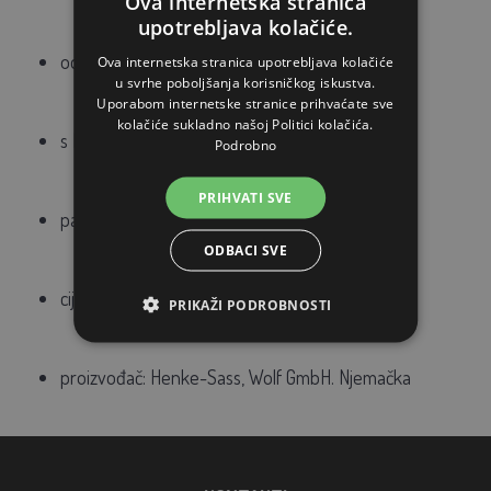
Ova internetska stranica
upotrebljava kolačiće.
od krom-nikal nehrđajućeg čelika
Ova internetska stranica upotrebljava kolačiće
u svrhe poboljšanja korisničkog iskustva.
Uporabom internetske stranice prihvaćate sve
kolačiće sukladno našoj Politici kolačića.
s Luer-Lock navojem
Podrobno
PRIHVATI SVE
pakiranje sadrži 12 igala
ODBACI SVE
cijena po pakiranju
PRIKAŽI PODROBNOSTI
proizvođač: Henke-Sass, Wolf GmbH. Njemačka