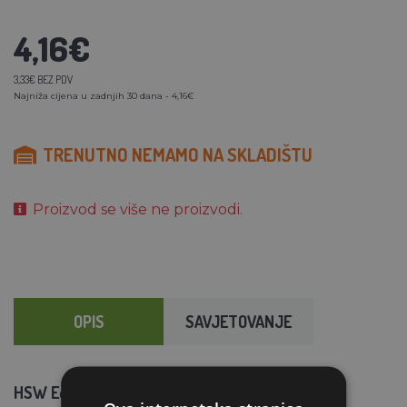
4,16€
3,33€ BEZ PDV
Najniža cijena u zadnjih 30 dana - 4,16€
TRENUTNO NEMAMO NA SKLADIŠTU
Proizvod se više ne proizvodi.
OPIS
SAVJETOVANJE
HSW Eco injekcijske igle.