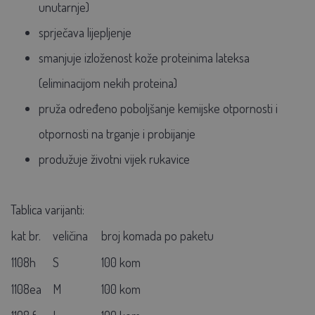
unutarnje)
sprječava lijepljenje
smanjuje izloženost kože proteinima lateksa
(eliminacijom nekih proteina)
pruža određeno poboljšanje kemijske otpornosti i
otpornosti na trganje i probijanje
produžuje životni vijek rukavice
Tablica varijanti:
kat br.
veličina
broj komada po paketu
1108h
S
100 kom
1108ea
M
100 kom