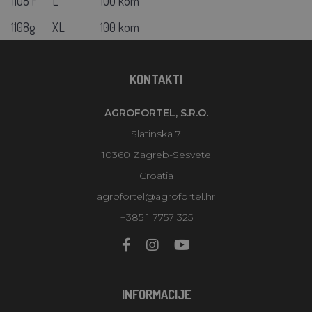
1108 f
L
100 kom
1108g
XL
100 kom
KONTAKTI
AGROFORTEL, S.R.O.
Slatinska 7
10360 Zagreb-Sesvete
Croatia
agrofortel@agrofortel.hr
+385 1 7757 325
INFORMACIJE