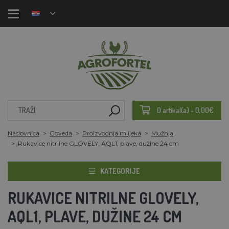
0 artikal(a) - 0,00€
Naslovnica
Goveda
Proizvodnja mlijeka
Mužnja
Rukavice nitrilne GLOVELY, AQL1, plave, dužine 24 cm
KATEGORIJE
RUKAVICE NITRILNE GLOVELY,
AQL1, PLAVE, DUŽINE 24 CM