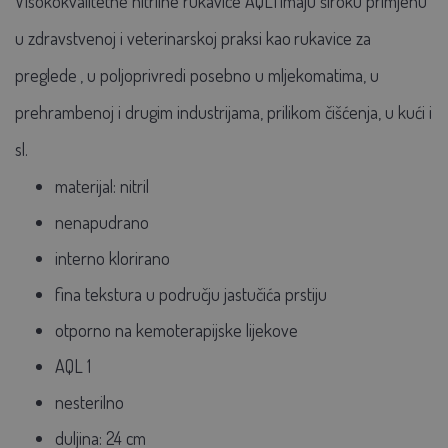
Visokokvalitetne
nitrilne rukavice AQL1
imaju široku primjenu
u zdravstvenoj i veterinarskoj praksi kao
rukavice za
preglede
, u poljoprivredi posebno u mljekomatima, u
prehrambenoj i drugim industrijama, prilikom čišćenja, u kući i
sl.
materijal: nitril
nenapudrano
interno klorirano
fina tekstura u području jastučića prstiju
otporno na kemoterapijske lijekove
AQL 1
nesterilno
duljina: 24 cm