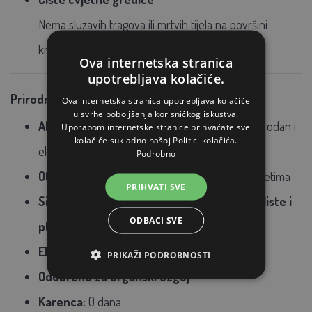
Nema sluzavih tragova ili mrtvih tijela na površini
kreveta.
Ova internetska stranica
upotrebljava kolačiće.
Prirodni sastav i sigurnost
Ova internetska stranica upotrebljava kolačiće
u svrhe poboljšanja korisničkog iskustva.
Aktivni sastojak:
Željezni fosfat (10 g/kg) – prirodan i
Uporabom internetske stranice prihvaćate sve
kolačiće sukladno našoj Politici kolačića.
ekološki prihvatljiv
Podrobno
Otpornost na kišu
– djeluje čak i u vlažnim uvjetima
PRIHVATI SVE
Sigurno za ljude, kućne ljubimce, ježeve, gliste i
ODBACI SVE
ptice
Ekološki prihvatljivo
PRIKAŽI PODROBNOSTI
Odobreno za organski uzgoj
Karenca:
0 dana