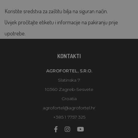
Koristite sredstva za zaštitu bilja na siguran način.
Uvijek pročitajte etiketu i informacije na pakiranju prije
upotrebe.
KONTAKTI
AGROFORTEL, S.R.O.
Slatinska 7
10360 Zagreb-Sesvete
Croatia
agrofortel@agrofortel.hr
+385 1 7757 325