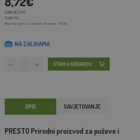
8,72€
6,98€ BEZ PDV
17,44€/KG
Najniža cijena u zadnjih 30 dana - 8,72€
NA ZALIHAMA
STAVI U KOŠARICU
OPIS
SAVJETOVANJE
PRESTO Prirodni proizvod za puževe i