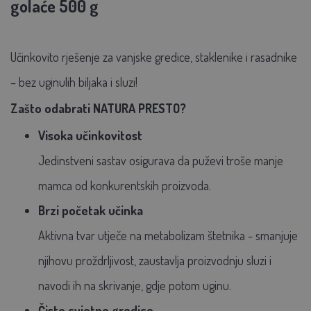
golaće 500 g
Učinkovito rješenje za vanjske gredice, staklenike i rasadnike
–
bez uginulih biljaka i sluzi!
Zašto odabrati NATURA PRESTO?
Visoka učinkovitost
Jedinstveni sastav osigurava da puževi troše manje
mamca od konkurentskih proizvoda.
Brzi početak učinka
Aktivna tvar utječe na metabolizam štetnika - smanjuje
njihovu proždrljivost, zaustavlja proizvodnju sluzi i
navodi ih na skrivanje, gdje potom uginu.
Čiste cvjetne gredice