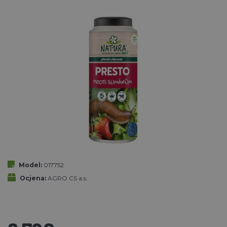
Model:
017752
Ocjena:
AGRO CS a.s.