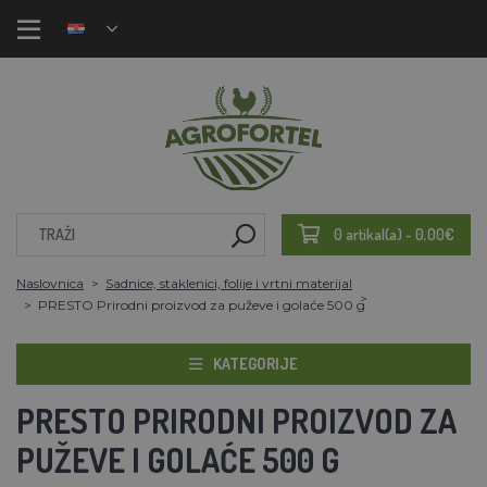
0 artikal(a) - 0,00€
Naslovnica
Sadnice, staklenici, folije i vrtni materijal
PRESTO Prirodni proizvod za puževe i golaće 500 g
KATEGORIJE
PRESTO PRIRODNI PROIZVOD ZA
PUŽEVE I GOLAĆE 500 G