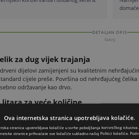
domaće 
DETALJAN OPIS
Sakrij
lik za dug vijek trajanja
veni dijelovi zamijenjeni su kvalitetnim nehrđajućim 
standard cijele preše. Površina od nehrđajućeg čelika n
osebno održavanje kao drvo.
litara za veće količine
ima 14 litara voćne mase, pa u prešu možete odjednom 
Ova internetska stranica upotrebljava kolačiće.
aka ili grožđa to znači manje punjenja i prešanja te 
etska stranica upotrebljava kolačiće u svrhe poboljšanja korisničkog iskustv
cm) pritom zadržava istu tlocrtu površinu 45 x 35 cm 
rnetske stranice prihvaćate sve kolačiće sukladno našoj Politici kolačića.
Podr