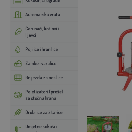
Kokošinjci, ograde
Automatska vrata
Čerupači, kotlovi i
lijevci
Pojilice i hranilice
Zamke i varalice
Gnijezda za nesilice
Peletizatori (preše)
za stočnu hranu
Drobilice za žitarice
Umjetne kokoši i