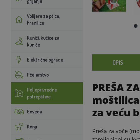
grijanje
Volijere za ptice,
hranilice
Kunići, kućice za
kuniće
Električne ograde
OPIS
Pčelarstvo
PREŠA ZA 
Poljoprivredne
moštilica
potrepštine
za veću 
Goveda
Konji
Preša za voće (moš
zamijenjeni su kva