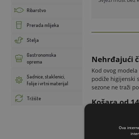
Ribarstvo
Prerada mlijeka
Stelja
Gastronomska
Nehrđajući če
oprema
Kod ovog modela dr
Sadnice, staklenici,
podiže higijenski 
folije i vrtni materijal
sezone ne traži p
Tržište
Košara od 14 
Košara za voće pr
berbe jabuka, kruš
Ova intern
(ukupna visina 86 
inte