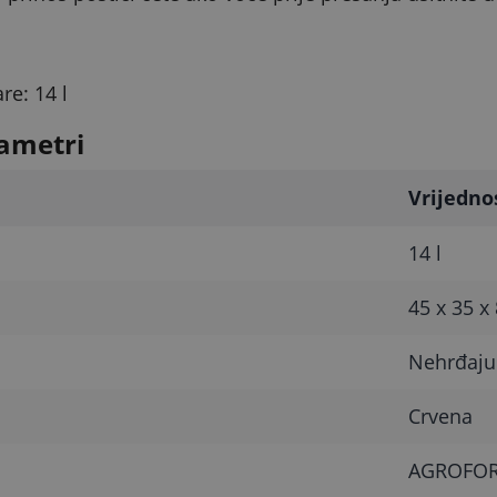
e: 14 l
ametri
Vrijedno
14 l
45 x 35 x
Nehrđajuć
Crvena
AGROFOR