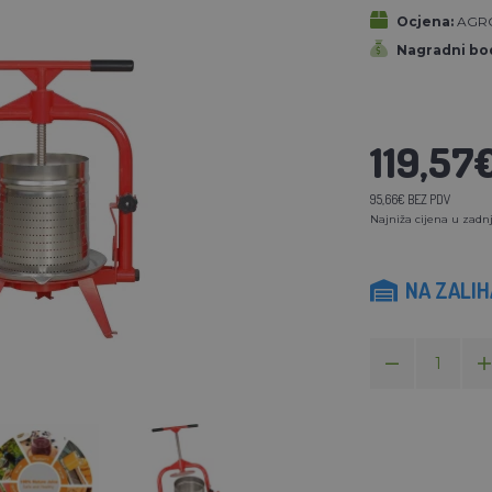
Ocjena:
AGR
Nagradni bod
119,57
95,66€ BEZ PDV
Najniža cijena u zadnj
NA ZALI