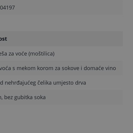
04197
ost
ša za voće (moštilica)
 voća s mekom korom za sokove i domaće vino
d nehrđajućeg čelika umjesto drva
, bez gubitka soka