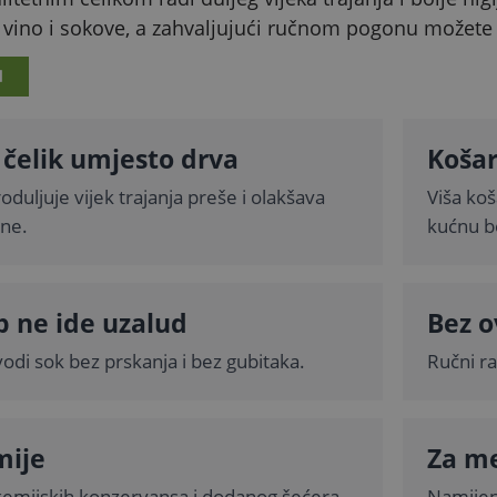
ino i sokove, a zahvaljujući ručnom pogonu možete je 
I
čelik umjesto drva
Košar
roduljuje vijek trajanja preše i olakšava
Viša ko
ene.
kućnu b
p ne ide uzalud
Bez o
vodi sok bez prskanja i bez gubitaka.
Ručni ra
mije
Za me
kemijskih konzervansa i dodanog šećera.
Namijen