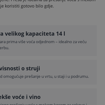
koristiti gotovo bilo gdje.
a velikog kapaciteta 14 l
šara prima više voća odjednom – idealno za veću
erbu.
visnosti o struji
d omogućuje prešanje u vrtu, u staji i u podrumu.
kše voće i vino
jeno prešanju voća s mekom korom za sokove i