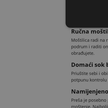
Oblikovan iz
Iscijeđeni sok otj
Radno mjesto ostaj
Ručna moštil
Moštilica radi na r
podrum i raditi on
obrađujete.
Domaći sok b
Priuštite sebi i o
potpunu kontrolu 
Namijenjen
Preša je posebno 
moštenje. Najbolji