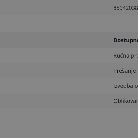
85942038
Dostupn
Ručna pre
Prešanje
Izvedba o
Oblikovan