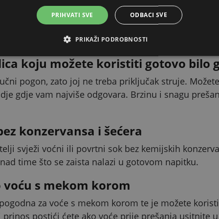
ljev bez gubitka soka
PRIHVATI SVE
ODBACI SVE
eče kroz oblikovan izljev izravno u pripremljenu posu
e čisto, a vi iz svake ture voća dobijete maksimum.
PRIKAŽI PODROBNOSTI
ica koju možete koristiti gotovo bilo 
učni pogon, zato joj ne treba priključak struje. Možete 
dje gdje vam najviše odgovara. Brzinu i snagu prešanja
ez konzervansa i šećera
bitelji svježi voćni ili povrtni sok bez kemijskih konze
nad time što se zaista nalazi u gotovom napitku.
o voću s mekom korom
pogodna za voće s mekom korom te je možete koristit
 prinos postići ćete ako voće prije prešanja usitnite u 