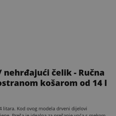
/ nehrđajući čelik
- Ručna
rostranom košarom od 14 l
 litara. Kod ovog modela drveni dijelovi
igijene. Preša je idealna za prešanje voća s mekom