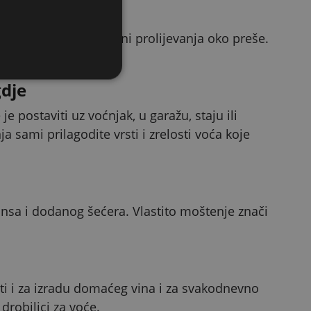
du, pa nema gubitaka ni prolijevanja oko preše.
gdje
je postaviti uz voćnjak, u garažu, staju ili
 sami prilagodite vrsti i zrelosti voća koje
rvansa i dodanog šećera. Vlastito moštenje znači
i i za izradu domaćeg vina i za svakodnevno
drobilici za voće.