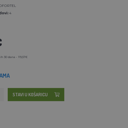
OFORTEL
ovi:
4
€
ih 30 dana - 119,57€
HAMA
STAVI U KOŠARICU