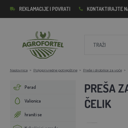
REKLAMACIJE I POVRATI
KONTAKTIRAJTE N
Naslovnica
Poljoprivredne potrepštine
Preše i drobilice za voće
PREŠA ZA
Perad
ČELIK
Valionica
hraniti se