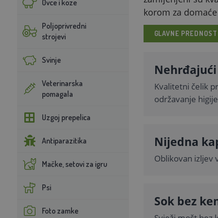
Ovce i koze
korom za domaće v
Poljoprivredni
GLAVNE PREDNOST
strojevi
Svinje
Nehrđajući 
Veterinarska
Kvalitetni čelik p
pomagala
održavanje higij
Uzgoj prepelica
Nijedna ka
Antiparazitika
Oblikovan izljev 
Mačke, setovi za igru
Psi
Sok bez ke
Foto zamke
Svježi mošt bez 