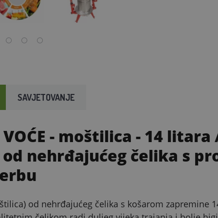
SAVJETOVANJE
VOĆE - moštilica - 14 litara 
 od nehrđajućeg čelika s p
berbu
tilica) od nehrđajućeg čelika s košarom zapremine 14
litetnim čelikom radi duljeg vijeka trajanja i bolje h