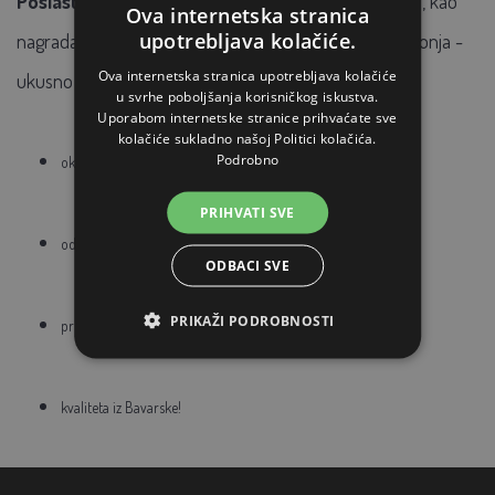
Poslastice za konje
prikladne su za treniranje konja, kao
Ova internetska stranica
upotrebljava kolačiće.
nagrada ili motivacija. Zdrav način da nagradite svog konja -
Ova internetska stranica upotrebljava kolačiće
ukusno i prirodno!
u svrhe poboljšanja korisničkog iskustva.
Uporabom internetske stranice prihvaćate sve
kolačiće sukladno našoj Politici kolačića.
Podrobno
okus mrkve
PRIHVATI SVE
od visokokvalitetnih žitarica
ODBACI SVE
PRIKAŽI PODROBNOSTI
prirodno bogata vitaminima i mineralima
kvaliteta iz Bavarske!