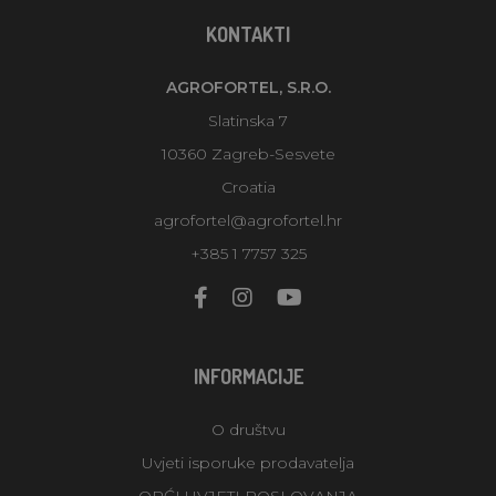
KONTAKTI
AGROFORTEL, S.R.O.
Slatinska 7
10360 Zagreb-Sesvete
Croatia
agrofortel@agrofortel.hr
+385 1 7757 325
INFORMACIJE
O društvu
Uvjeti isporuke prodavatelja
OPĆI UVJETI POSLOVANJA