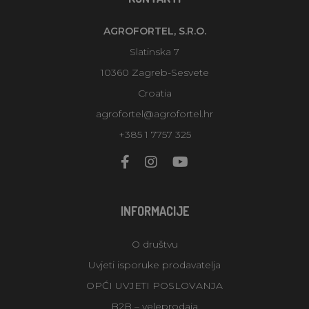
AGROFORTEL, S.R.O.
Slatinska 7
10360 Zagreb-Sesvete
Croatia
agrofortel@agrofortel.hr
+385 1 7757 325
INFORMACIJE
O društvu
Uvjeti isporuke prodavatelja
OPĆI UVJETI POSLOVANJA
B2B – veleprodaja