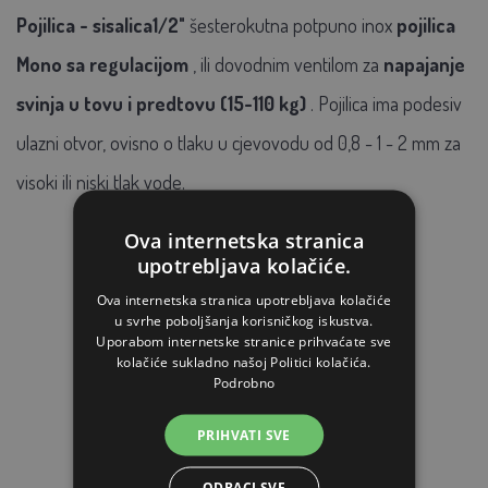
Pojilica - sisalica1/2"
šesterokutna potpuno inox
pojilica
Mono sa regulacijom
, ili dovodnim ventilom za
napajanje
svinja u tovu i predtovu (15-110 kg)
. Pojilica ima podesiv
ulazni otvor, ovisno o tlaku u cjevovodu od 0,8 - 1 - 2 mm za
visoki ili niski tlak vode.
Ova internetska stranica
upotrebljava kolačiće.
POVEZANI ARTIKLI
Ova internetska stranica upotrebljava kolačiće
u svrhe poboljšanja korisničkog iskustva.
Uporabom internetske stranice prihvaćate sve
kolačiće sukladno našoj Politici kolačića.
Podrobno
PRIHVATI SVE
ODBACI SVE