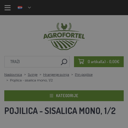
0 artikal(a) - 0,00€
Naslovnica
Svinje
Hranjenje svinja
Pin pojilice
Pojilica - sisalica mono, 1/2
KATEGORIJE
POJILICA - SISALICA MONO, 1/2