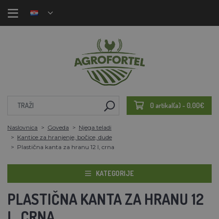
0 artikal(a) - 0,00€
Naslovnica
Goveda
Njega teladi
Kantice za hranjenje, bočice, dude
Plastična kanta za hranu 12 l, crna
KATEGORIJE
PLASTIČNA KANTA ZA HRANU 12
L, CRNA