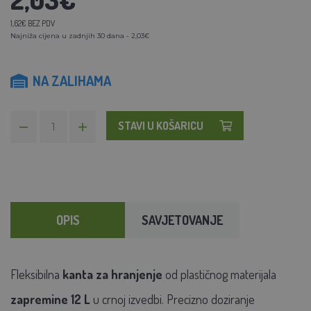
1,62€ BEZ PDV
Najniža cijena u zadnjih 30 dana - 2,03€
NA ZALIHAMA
STAVI U KOŠARICU
OPIS
SAVJETOVANJE
Fleksibilna
kanta za hranjenje
od plastičnog materijala
zapremine 12 L
u crnoj izvedbi. Precizno doziranje