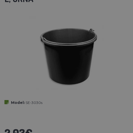
Model:
SE-3030s
2,03€