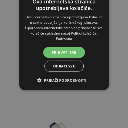
visina: 24,5 cm
Ova internetska stranica
upotrebljava kolačiće.
Ova internetska stranica upotrebljava kolačiće
promjer: 31 cm
u svrhe poboljšanja korisničkog iskustva.
Uporabom internetske stranice prihvaćate sve
kolačiće sukladno našoj Politici kolačića.
Podrobno
PRIHVATI SVE
ODBACI SVE
PRIKAŽI PODROBNOSTI
POVEZANI ARTIKLI