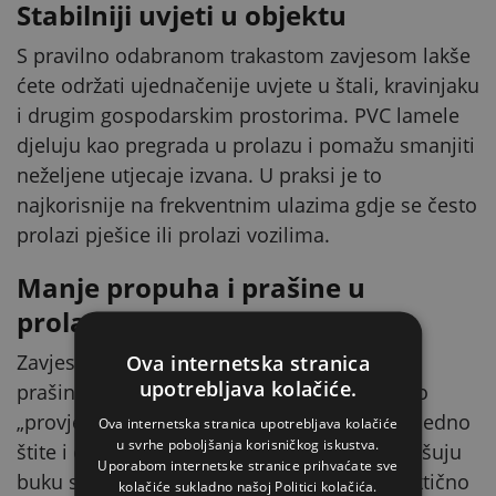
Stabilniji uvjeti u objektu
S pravilno odabranom trakastom zavjesom lakše
ćete održati ujednačenije uvjete u štali, kravinjaku
i drugim gospodarskim prostorima. PVC lamele
djeluju kao pregrada u prolazu i pomažu smanjiti
neželjene utjecaje izvana. U praksi je to
najkorisnije na frekventnim ulazima gdje se često
prolazi pješice ili prolazi vozilima.
Manje propuha i prašine u
prolazima
Zavjesa pomaže smanjiti propuh i dizanje
Ova internetska stranica
upotrebljava kolačiće.
prašine, pa se prostor manje nekontrolirano
„provjetrava“ kroz otvorena vrata. Lamele ujedno
Ova internetska stranica upotrebljava kolačiće
u svrhe poboljšanja korisničkog iskustva.
štite i od prskanja vode te djelomično prigušuju
Uporabom internetske stranice prihvaćate sve
buku strojeva i opreme. To je posebno praktično
kolačiće sukladno našoj Politici kolačića.