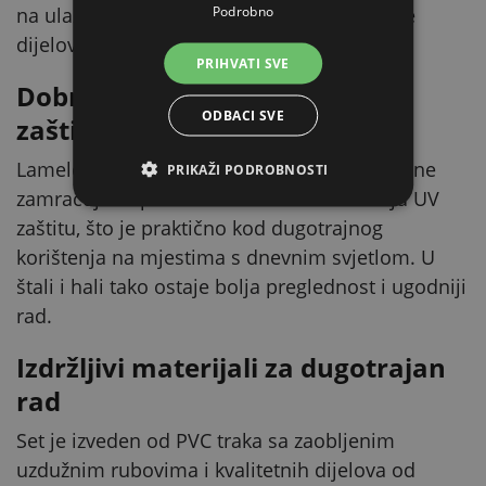
Podrobno
na ulazima u hale i skladišta ili za odvajanje
dijelova prostora.
PRIHVATI SVE
Dobra propusnost svjetla i UV
ODBACI SVE
zaštita
Lamele dobro propuštaju svjetlo, pa prolaz ne
PRIKAŽI PODROBNOSTI
zamračuju nepotrebno. Istovremeno imaju UV
zaštitu, što je praktično kod dugotrajnog
korištenja na mjestima s dnevnim svjetlom. U
štali i hali tako ostaje bolja preglednost i ugodniji
rad.
Izdržljivi materijali za dugotrajan
rad
Set je izveden od PVC traka sa zaobljenim
uzdužnim rubovima i kvalitetnih dijelova od