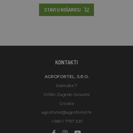
STAVI U KOŠARICU
KONTAKTI
AGROFORTEL, S.R.O.
Slatinska 7
10360 Zagreb-Sesvete
Croatia
agrofortel@agrofortel.hr
+385 1 7757 325