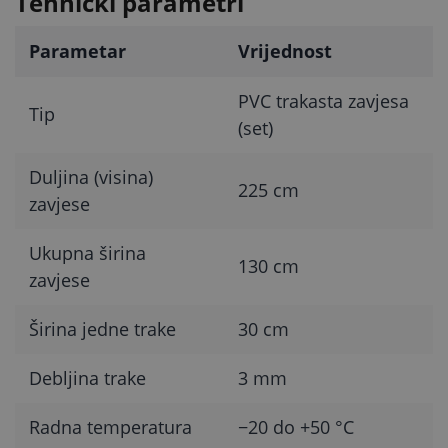
Tehnički parametri
Parametar
Vrijednost
PVC trakasta zavjesa
Tip
(set)
Duljina (visina)
225 cm
zavjese
Ukupna širina
130 cm
zavjese
Širina jedne trake
30 cm
Debljina trake
3 mm
Radna temperatura
−20 do +50 °C