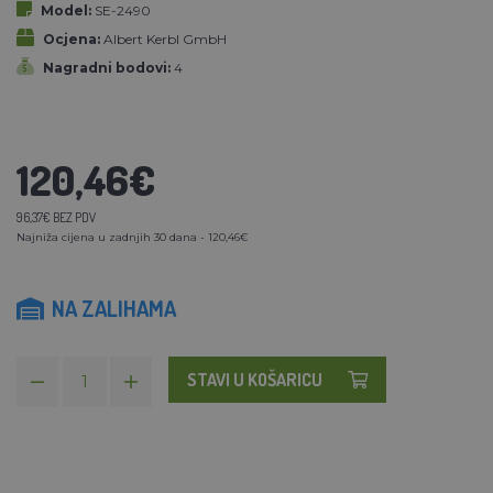
Model:
SE-2490
Ocjena:
Albert Kerbl GmbH
Nagradni bodovi:
4
120,46€
96,37€ BEZ PDV
Najniža cijena u zadnjih 30 dana - 120,46€
NA ZALIHAMA
STAVI U KOŠARICU