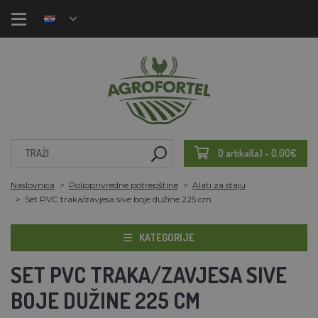
0 artikal(a) - 0,00€
Naslovnica
Poljoprivredne potrepštine
Alati za staju
Set PVC traka/zavjesa sive boje dužine 225 cm
KATEGORIJE
SET PVC TRAKA/ZAVJESA SIVE
BOJE DUŽINE 225 CM