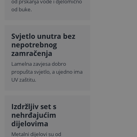
od prskanja vode i djelomično
od buke.
Svjetlo unutra bez
nepotrebnog
zamračenja
Lamelna zavjesa dobro
propušta svjetlo, a ujedno ima
UV zaštitu.
Izdržljiv set s
nehrđajućim
dijelovima
Metalni dijelovi su od