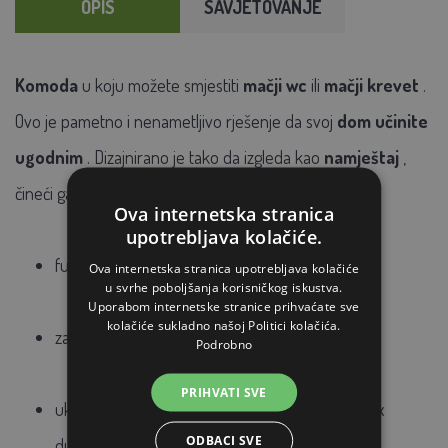
OPIS
SAVJETOVANJE
Komoda
u koju možete smjestiti
mačji wc
ili
mačji krevet
.
Ovo je pametno i nenametljivo rješenje da svoj
dom učinite
ugodnim
. Dizajnirano je tako da izgleda kao
namještaj
,
čineći ga dijelom vašeg
stana
.
Ova internetska stranica
upotrebljava kolačiće.
funkcionalni drveni ormar
Ova internetska stranica upotrebljava kolačiće
u svrhe poboljšanja korisničkog iskustva.
Uporabom internetske stranice prihvaćate sve
kolačiće sukladno našoj Politici kolačića.
za postavljanje mačjeg ležaja ili WC-a
Podrobno
PRIHVATI SVE
ukupne dimenzije: visina 65 cm x dužina 64 cm x
ODBACI SVE
dubina 46 cm