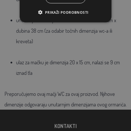
PRIKAŽI PODROBNOSTI
unutarnje dimenzije: visina 40 cm x dužina 54 cm x
dubina 38 cm (za odabir točnih dimenzija wc-a ili
kreveta)
ulaz za mačku je dimenzija 20 x 15 cm, nalazi se 9 cm
iznad tla
Preporučujemo ovaj mačji WC za ovaj proizvod. Njihove
dimenzije odgovaraju unutarnjim dimenzijama ovog ormarića.
KONTAKTI