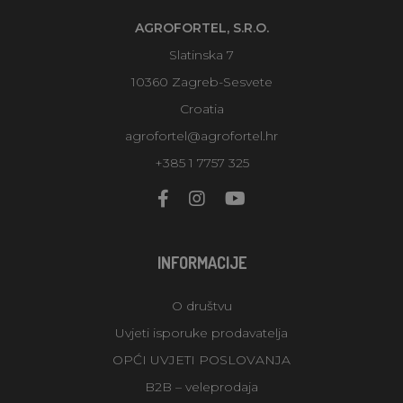
AGROFORTEL, S.R.O.
Slatinska 7
10360 Zagreb-Sesvete
Croatia
agrofortel@agrofortel.hr
+385 1 7757 325
INFORMACIJE
O društvu
Uvjeti isporuke prodavatelja
OPĆI UVJETI POSLOVANJA
B2B – veleprodaja