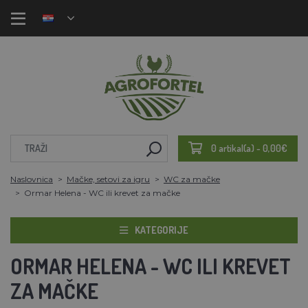
0 artikal(a) - 0,00€
Naslovnica
Mačke, setovi za igru
WC za mačke
Ormar Helena - WC ili krevet za mačke
KATEGORIJE
ORMAR HELENA - WC ILI KREVET
ZA MAČKE