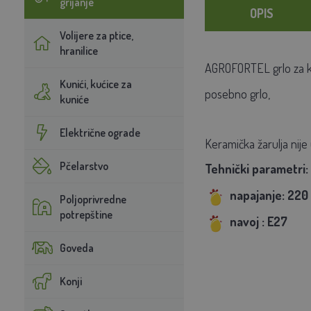
grijanje
OPIS
Volijere za ptice,
hranilice
AGROFORTEL grlo za ker
Kunići, kućice za
posebno grlo,
kuniće
Električne ograde
Keramička žarulja nije
Pčelarstvo
Tehnički parametri:
napajanje: 220
Poljoprivredne
potrepštine
navoj
: E27
Goveda
Konji