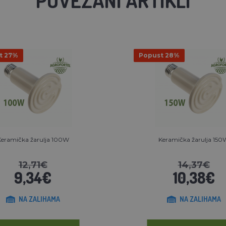
t 27%
Popust 28%
eramička žarulja 100W
Keramička žarulja 150
12,71€
14,37€
9,34€
10,38€
NA ZALIHAMA
NA ZALIHAMA