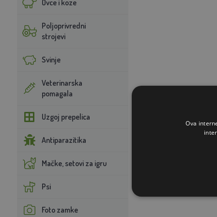
Ovce i koze
Poljoprivredni
strojevi
Svinje
Veterinarska
pomagala
Uzgoj prepelica
Ova intern
inte
Antiparazitika
Mačke, setovi za igru
Psi
Foto zamke