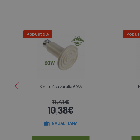
Popust 9%
Popus
Keramička žarulja 60W
K
11,41€
10,38€
NA ZALIHAMA