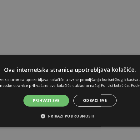
Ova internetska stranica upotrebljava kolačiće.
etska stranica upotrebljava kolačiće u svrhe poboljšanja korisničkog iskustv
rnetske stranice prihvaćate sve kolačiće sukladno našoj Politici kolačića.
Podr
PRIHVATI SVE
ODBACI SVE
PRIKAŽI PODROBNOSTI