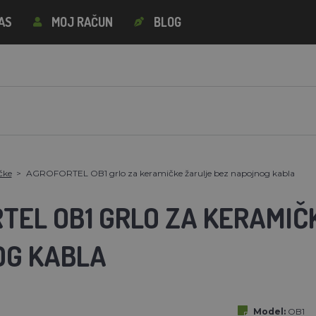
AS
MOJ RAČUN
BLOG
čke
AGROFORTEL OB1 grlo za keramičke žarulje bez napojnog kabla
TEL OB1 GRLO ZA KERAMIČ
G KABLA
Model:
OB1