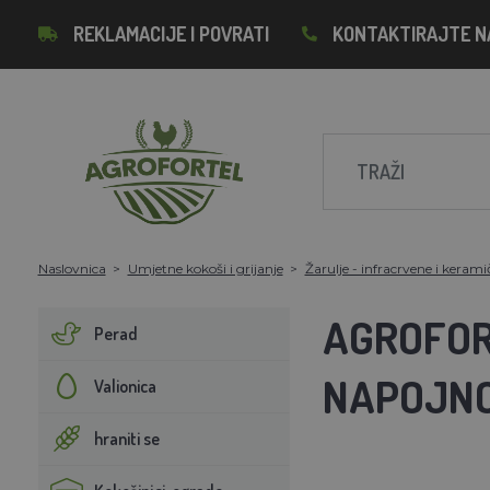
REKLAMACIJE I POVRATI
KONTAKTIRAJTE N
Naslovnica
Umjetne kokoši i grijanje
Žarulje - infracrvene i kerami
AGROFOR
Perad
NAPOJNO
Valionica
hraniti se