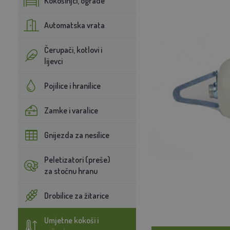
Kokošinjci, ograde
Automatska vrata
Čerupači, kotlovi i
lijevci
Pojilice i hranilice
Zamke i varalice
Gnijezda za nesilice
Peletizatori (preše)
za stočnu hranu
Drobilice za žitarice
Umjetne kokoši i