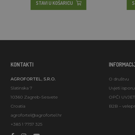
STAVI U KOŠARICU
S
KONTAKTI
INFORMACI
AGROFORTEL, S.R.O.
O društvu
Slatinska 7
Uvjeti ispor
10360 Zagreb-Sesvete
OPĆI UVJE
Croatia
B2B – velep
agrofortel@agrofortel.hr
+385 1 7757 325