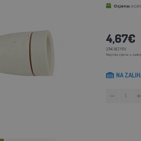
Ocjena:
AGR
4,67€
3,74€ BEZ PDV
Najniža cijena u zadnj
NA ZALI