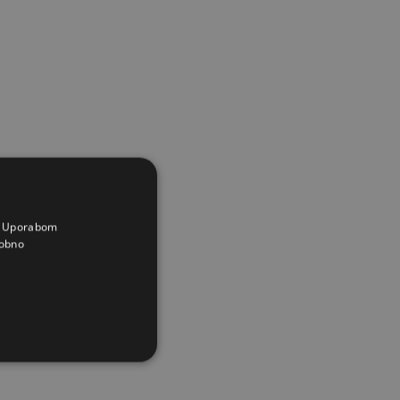
a. Uporabom
obno