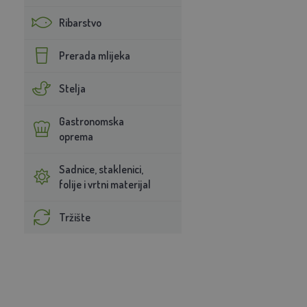
Ribarstvo
Prerada mlijeka
Stelja
Gastronomska
oprema
Sadnice, staklenici,
folije i vrtni materijal
Tržište