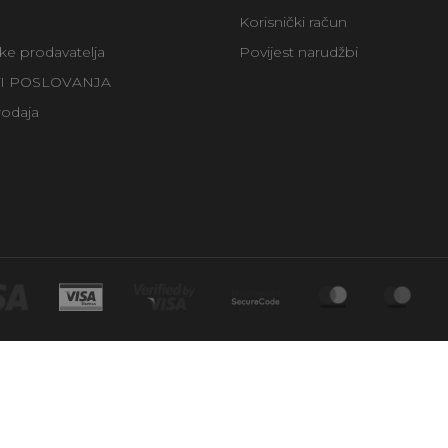
Korisnički račun
uke prodavatelja
Povijest narudžbi
TI POSLOVANJA
rodaja