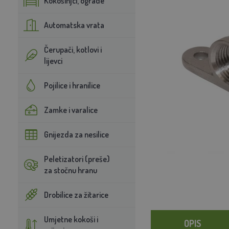
Kokošinjci, ograde
Automatska vrata
Čerupači, kotlovi i
lijevci
Pojilice i hranilice
Zamke i varalice
Gnijezda za nesilice
Peletizatori (preše)
za stočnu hranu
Drobilice za žitarice
Umjetne kokoši i
OPIS