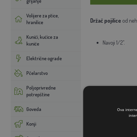
grijanje
Volijere za ptice,
Držač pojilice
od nehr
hranilice
Kunići, kućice za
Navoji 1/2".
kuniće
Električne ograde
Pčelarstvo
Poljoprivredne
potrepštine
Goveda
Ova intern
inte
Konji