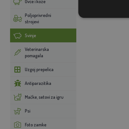
Ovce i koze
Poljoprivredni
strojevi
Svinje
Veterinarska
pomagala
Uzgoj prepelica
Antiparazitika
Mačke, setovi za igru
Psi
Foto zamke