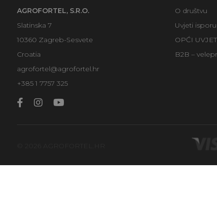
AGROFORTEL, S.R.O.
O društvu
Slatinska 7
Uvjeti ispor
10360 Zagreb-Sesvete
OPĆI UVJE
Croatia
B2B – velep
agrofortel@agrofortel.hr
+385 1 7757 325
© 2026 AGROFORTEL.HR