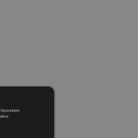
a. Uporabom
obno