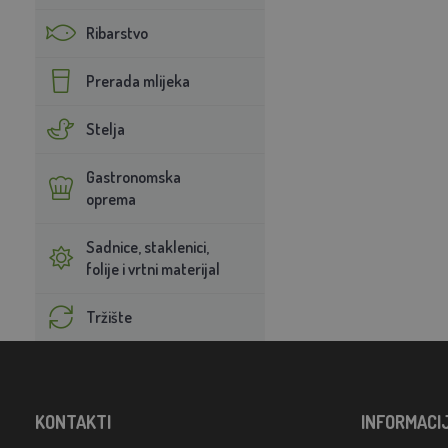
Ribarstvo
Prerada mlijeka
Stelja
Gastronomska
oprema
Sadnice, staklenici,
folije i vrtni materijal
Tržište
KONTAKTI
INFORMACI