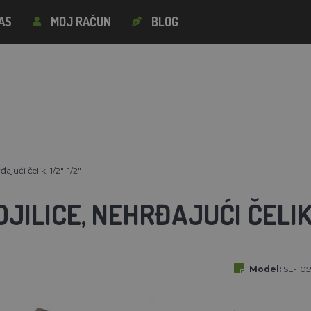
AS
MOJ RAČUN
BLOG
đajući čelik, 1/2"-1/2"
JILICE, NEHRĐAJUĆI ČELIK, 
Model:
SE-105