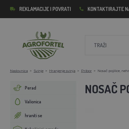
REKLAMACIJE I POVRATI
KONTAKTIRAJTE N
Naslovnica
Svinje
Hranjenje svinja
Pribor
Nosač pojilice, nehr
NOSAČ PO
Perad
Valionica
hraniti se