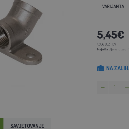
VARIJANTA
5,45€
4,36€ BEZ PDV
Najniža cijena u zadnj
NA ZALI
SAVJETOVANJE