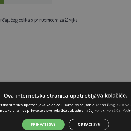
đajućeg čelika s prirubnicom za 2 vijka.
Ova internetska stranica upotrebljava kolačiće.
etska stranica upotrebljava kolačiće u svrhe poboljšanja korisničkog iskustv
rnetske stranice prihvaćate sve kolačiće sukladno našoj Politici kolačića.
Podr
PRIHVATI SVE
ODBACI SVE