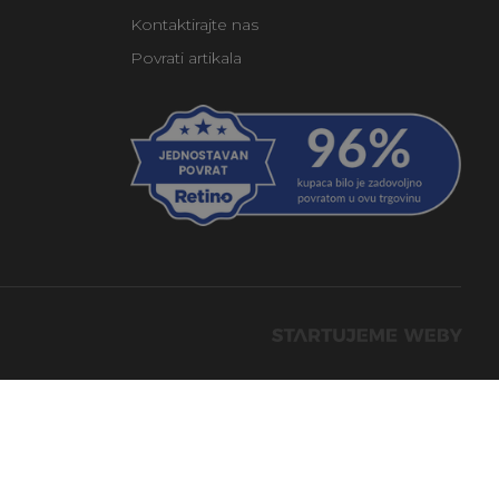
Kontaktirajte nas
Povrati artikala