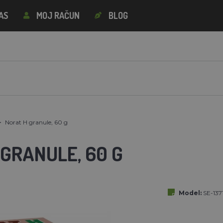
AS
MOJ RAČUN
BLOG
Norat H granule, 60 g
GRANULE, 60 G
Model:
SE-137