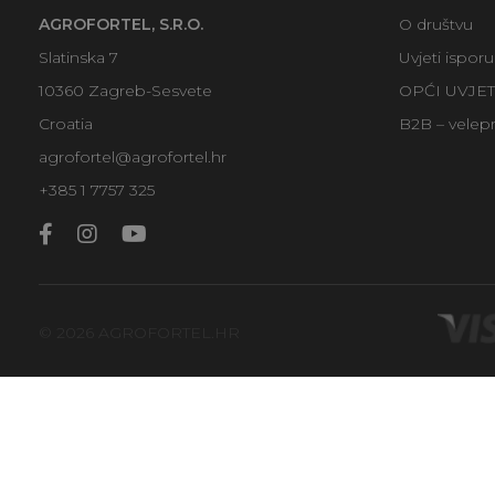
AGROFORTEL, S.R.O.
O društvu
Slatinska 7
Uvjeti ispor
10360 Zagreb-Sesvete
OPĆI UVJE
Croatia
B2B – velep
agrofortel@agrofortel.hr
+385 1 7757 325
© 2026 AGROFORTEL.HR