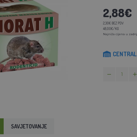
2,88€
2,30€ BEZ PDV
48,00€/KG
Najniža cijena u zadnj
CENTRAL
SAVJETOVANJE