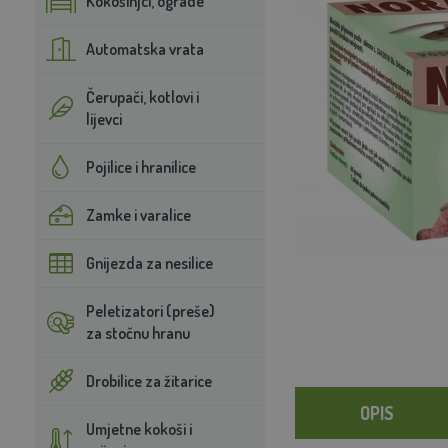
Kokošinjci, ograde
Automatska vrata
Čerupači, kotlovi i
lijevci
Pojilice i hranilice
Zamke i varalice
Gnijezda za nesilice
Peletizatori (preše)
za stočnu hranu
Drobilice za žitarice
OPIS
Umjetne kokoši i