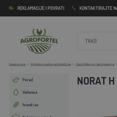
REKLAMACIJE I POVRATI
KONTAKTIRAJTE N
Naslovnica
Poljoprivredne potrepštine
Dezinfekcija i dezinsekcija
NORAT H 
Perad
Valionica
hraniti se