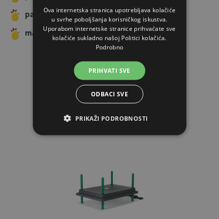
Ova internetska stranica upotrebljava kolačiće
pakiranje: 1 kom u kartonu
u svrhe poboljšanja korisničkog iskustva.
Uporabom internetske stranice prihvaćate sve
materijal: PET
kolačiće sukladno našoj Politici kolačića.
Podrobno
PRIHVATI SVE
ODBACI SVE
POVEZANI ARTIKLI
PRIKAŽI PODROBNOSTI