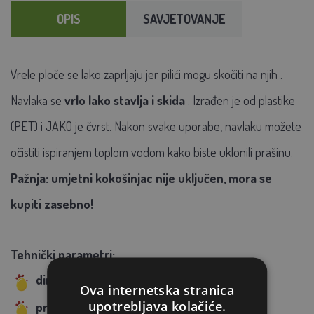
OPIS
SAVJETOVANJE
Vrele ploče se lako zaprljaju jer
pilići
mogu skočiti na njih
.
Navlaka se
vrlo lako stavlja i skida
. Izrađen je od plastike
(PET) i JAKO je čvrst. Nakon svake uporabe, navlaku možete
očistiti ispiranjem toplom vodom kako biste uklonili prašinu.
Pažnja: umjetni kokošinjac nije uključen, mora se
kupiti zasebno!
Tehnički parametri:
dimenzija: 40x55 cm
Ova internetska stranica
upotrebljava kolačiće.
proizvođač: AGROFORTEL, s.r.o