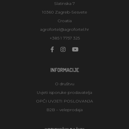
Slatinska 7
10360 Zagreb-Sesvete
Croatia
agrofortel@agrofortel.hr
+385 1 7757 325
INFORMACIJE
O društvu
Uvjeti isporuke prodavatelja
OPĆI UVJETI POSLOVANJA
B2B – veleprodaja