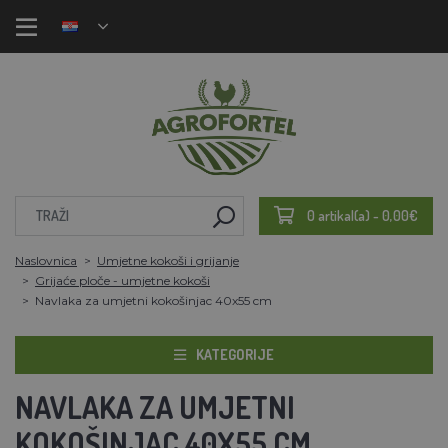
0 artikal(a) - 0,00€
Naslovnica
Umjetne kokoši i grijanje
Grijaće ploče - umjetne kokoši
Navlaka za umjetni kokošinjac 40x55 cm
KATEGORIJE
NAVLAKA ZA UMJETNI
KOKOŠINJAC 40X55 CM