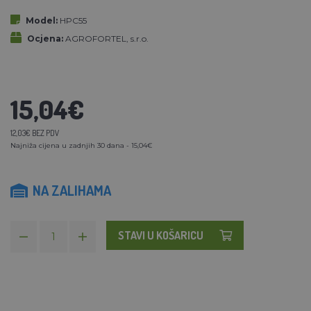
Model:
HPC55
Ocjena:
AGROFORTEL, s.r.o.
15,04€
12,03€ BEZ PDV
Najniža cijena u zadnjih 30 dana - 15,04€
NA ZALIHAMA
STAVI U KOŠARICU