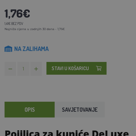
1,76€
1,41€ BEZ PDV
Najniža cijena u zadnjih 30 dana - 1,76€
NA ZALIHAMA
STAVI U KOŠARICU
OPIS
SAVJETOVANJE
Pojilica za kuniće DeLuxe