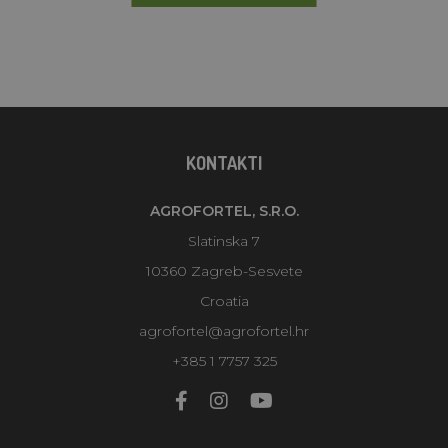
KONTAKTI
AGROFORTEL, S.R.O.
Slatinska 7
10360 Zagreb-Sesvete
Croatia
agrofortel@agrofortel.hr
+385 1 7757 325