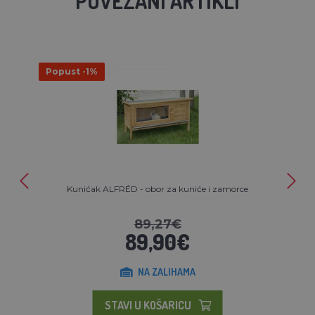
POVEZANI ARTIKLI
Popust -1%
Kunićak ALFRÉD - obor za kuniće i zamorce
89,27€
89,90€
NA ZALIHAMA
STAVI U KOŠARICU