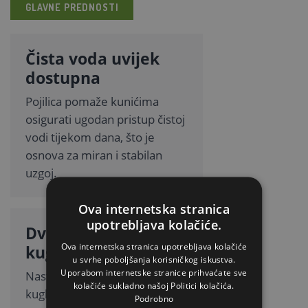
GLAVNE PREDNOSTI
Čista voda uvijek
dostupna
Pojilica pomaže kunićima
osigurati ugodan pristup čistoj
vodi tijekom dana, što je
osnova za miran i stabilan
uzgoj.
Ova internetska stranica
upotrebljava kolačiće.
Dvije sigurnosne
Ova internetska stranica upotrebljava kolačiće
kuglice
u svrhe poboljšanja korisničkog iskustva.
Uporabom internetske stranice prihvaćate sve
Nastavak s dvije sigurnosne
kolačiće sukladno našoj Politici kolačića.
kuglice sprječava curenje.
Podrobno