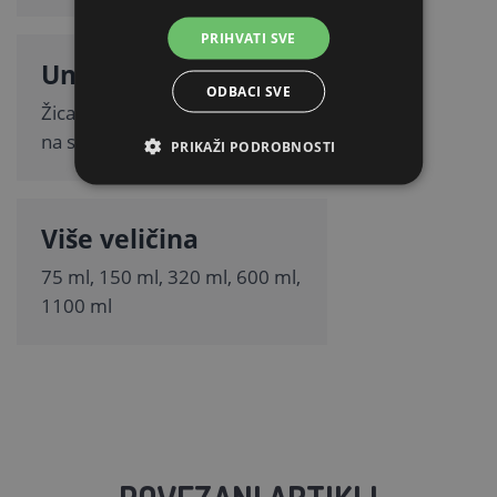
PRIHVATI SVE
Univerzalna izvedba
ODBACI SVE
Žica omogućuje pričvršćivanje
na sve vrste kaveza.
PRIKAŽI PODROBNOSTI
Više veličina
75 ml, 150 ml, 320 ml, 600 ml,
1100 ml