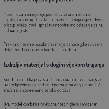
Mobilni dizajn omogućuje jednostavno premještanje
kokošinjca u drugi dio vrta. To kokošima omogućuje redoviti
pristup svježoj travi i sprječava nepotrebno oštećenje tla na
jednom mjestu.
Praktično rješenje posebno za manje parcele gdje su važna
fleksibilnost i učinkovito korištenje prostora.
Izdržljiv materijal s dugim vijekom trajanja
Korištena plastika je čvrsta, stabilna i dizajnirana za vanjske
uvjete tijekom cijele godine. Otporna je na vlagu, mraz i UV
zračenje, a istovremeno se lako održava.
Ovaj model kombinira funkcionalnost, higijenu i moderan