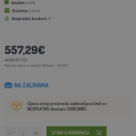
Model:
01175
Ocjena:
GAUN
Nagradni bodovi:
17
557,29€
445,83€ BEZ PDV
Najniža cijena u zadnjih 30 dana - 557,29€
NA ZALIHAMA
Cijena ovog proizvoda zadovoljava limit za
BESPLATNU dostavu (200,00€).
STAVI U KOŠARICU