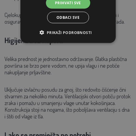
PRIHVATI SVE
Cjelokupni dizajn podržava prirodno ponašanje peradi i
ODBACI SVE
osigurava dovoljnu udobnost tijekom svakodnevnog rada.
PRIKAŽI PODROBNOSTI
Higijena bez napora
Velika prednost je jednostavno održavanje. Glatka plastična
površina se brzo pere vodom, ne upija vlagu i ne potiče
nakupljanje prljavštine.
Uključuje izvlačnu posudu za gnoj, što redovito čišćenje čini
stvarnim za nekoliko minuta. Ventilacijski otvori potiču protok
zraka i pomažu u smanjenju vlage unutar kokošinjaca.
Konstrukcija stoji na nogama, što poboljšava ventilaciju s dna
i štiti od vlage iz tla.
Lako se premješta po potrebi