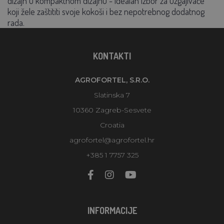
dizajn u kompaktnom dizajnu - idealan izbor za uzgajivače
koji žele zaštititi svoje kokoši i bez nepotrebnog dodatnog
rada.
KONTAKTI
AGROFORTEL, S.R.O.
Slatinska 7
10360 Zagreb-Sesvete
Croatia
agrofortel@agrofortel.hr
+385 1 7757 325
INFORMACIJE