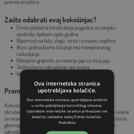
previše prostora.
Zašto odabrati ovaj kokošinjac?
Čvrsta plastična konstrukcija pogodna za vanjsku
upotrebu tijekom cijele godine
Otpornost na kišu, vlagu, mraz i sunčevu svjetlost
Brzo i jednostavno čišćenje bez kompliciranog
rastavljanja
Odvojeno gnijezdo za nesenje jaja za čišća jaja
Jednostavno sakupljanje jaja izvana
Idealno rješenje za mali kućni uzgoj
Ova internetska stranica
Promišljen raspored interijera
upotrebljava kolačiće.
Ova internetska stranica upotrebljava kolačiće
Kokošinjac je dizajniran kako bi pružio sigurno i mirno
u svrhe poboljšanja korisničkog iskustva.
Uporabom internetske stranice prihvaćate sve
okruženje za kokoši. Odvojeno gnijezdo stvara idealne uvjete
kolačiće sukladno našoj Politici kolačića.
za nesenje jaja, a istovremeno pomaže u održavanju čistoće
Podrobno
glavnog prostora. Praktični otvor omogućuje praktično
sakupljanje jaja bez uznemiravanja kokoši.