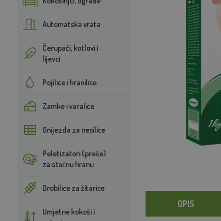
Kokošinjci, ograde
Automatska vrata
Čerupači, kotlovi i
lijevci
Pojilice i hranilice
Zamke i varalice
Gnijezda za nesilice
Peletizatori (preše)
za stočnu hranu
Drobilice za žitarice
OPIS
Umjetne kokoši i