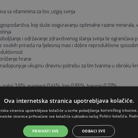
va sa vitaminima za tov, uzgoj svinja
 gospodarstva, koji služe osiguravanju optimalne razine minerala,
otinja
poboljšanje i održavanje zdravstvenog stanja svinja te ograničav
 visokih prirasta na tjelesnoj masi i dobre reproduktivne sposobn
oduktivnost
korištenje hrane
ari nadopunjuje ukupnu dnevnu potrebu za tim tvarima u obroku k
, natrij 3,6%, magnezij 0,44%, lizin 0,85%, treonin 0,37%
Ova internetska stranica upotrebljava kolačiće.
2270 mg, cink 2000 mg, mangan 800 mg, jod 13 mg, selen 4 mg, vita
etska stranica upotrebljava kolačiće u svrhe poboljšanja korisničkog iskustv
amin B12 300 µg, niacinamid 50 mg, E320 12,5 mg, E321 55 mg
rnetske stranice prihvaćate sve kolačiće sukladno našoj Politici kolačića.
Podr
PRIHVATI SVE
ODBACI SVE