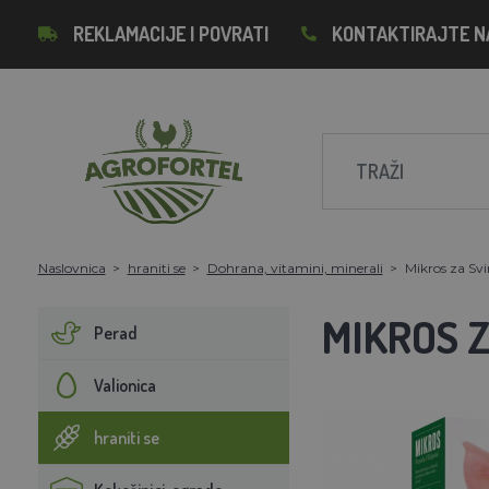
REKLAMACIJE I POVRATI
KONTAKTIRAJTE N
Naslovnica
hraniti se
Dohrana, vitamini, minerali
Mikros za Svi
MIKROS Z
Perad
Valionica
hraniti se