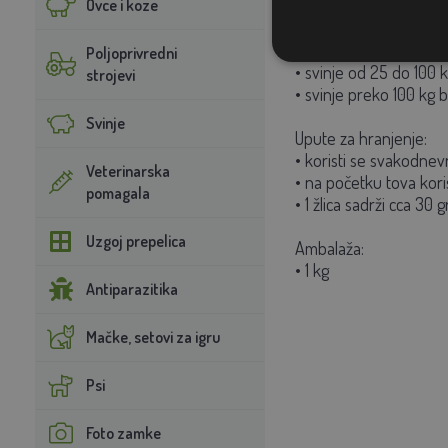
Ovce i koze
Preporučena doza:
• prasad od 8 do 25 k
Poljoprivredni
• svinje od 25 do 100 
strojevi
• svinje preko 100 kg 
Svinje
Upute za hranjenje:
• koristi se svakodnev
Veterinarska
• na početku tova kor
pomagala
• 1 žlica sadrži cca 30 g
Uzgoj prepelica
Ambalaža:
• 1 kg
Antiparazitika
Mačke, setovi za igru
Psi
Foto zamke