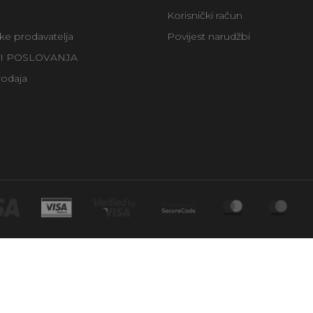
Korisnički račun
uke prodavatelja
Povijest narudžbi
TI POSLOVANJA
rodaja