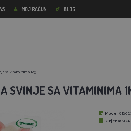
AS
MOJ RAČUN
BLOG
nje sa vitaminima 1kg
A SVINJE SA VITAMINIMA 1
Model:
81802
Ocjena:
MIKR