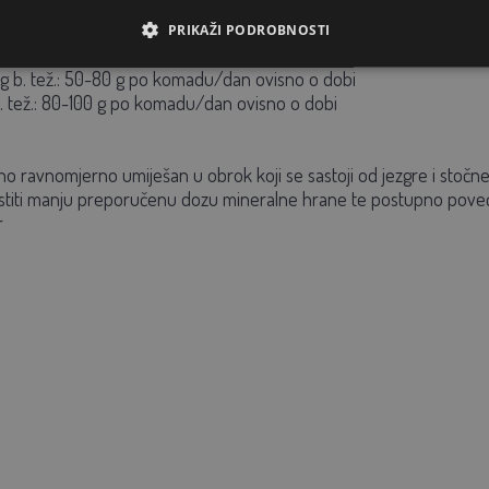
PRIKAŽI PODROBNOSTI
g b. tež.: 20-50 g po komadu/dan ovisno o dobi
kg b. tež.: 50-80 g po komadu/dan ovisno o dobi
b. tež.: 80-100 g po komadu/dan ovisno o dobi
no ravnomjerno umiješan u obrok koji se sastoji od jezgre i stočn
istiti manju preporučenu dozu mineralne hrane te postupno pove
r