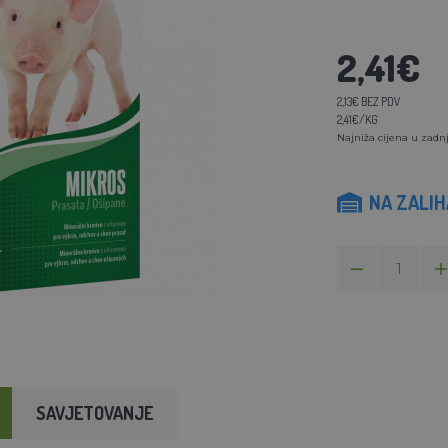
2,41€
2,13€ BEZ PDV
2,41€/KG
Najniža cijena u zadnj
NA ZALI
SAVJETOVANJE