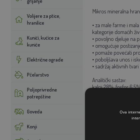
grijanje
Mikros mineralna hrani
Volijere za ptice,
hranilice
• za male farme i mala
kategorije domaćih živ
Kunići, kućice za
• povoljno djeluje na 
kuniće
• omogućuje postizanje
• pomaže povećati pr
• poboljšava unos i is
Električne ograde
• sadržaj aktivnih tv
Pčelarstvo
Analitički sastav:
kalcij 28%, fosfor 6,5%
Poljoprivredne
potrepštine
Dodaci:
Bakar 520 mg, željezo 
Goveda
Ova intern
vitamin B2 80 mg, vit
inte
Konji
Sastojci:
minerali, aditivi