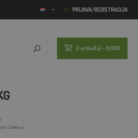
PRIJAVA/REGISTRACIJA
0 artikal(a) - 0,00€
KG
0
OP ČEBÍN a.s.