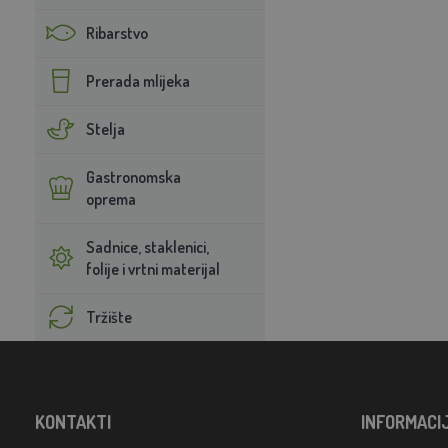
Ribarstvo
Prerada mlijeka
Stelja
Gastronomska
oprema
Sadnice, staklenici,
folije i vrtni materijal
Tržište
KONTAKTI
INFORMACI