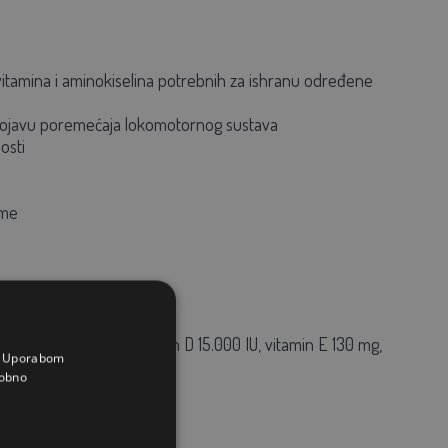
 vitamina i aminokiselina potrebnih za ishranu određene
a pojavu poremećaja lokomotornog sustava
osti
rme
min A 130.000 IU, vitamin D 15.000 IU, vitamin E 130 mg,
a. Uporabom
obno