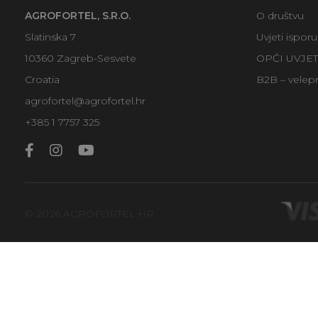
AGROFORTEL, S.R.O.
O društvu
Slatinska 7
Uvjeti ispor
10360 Zagreb-Sesvete
OPĆI UVJE
Croatia
B2B – velep
agrofortel@agrofortel.hr
+385 1 7757 325
© 2026 AGROFORTEL.HR