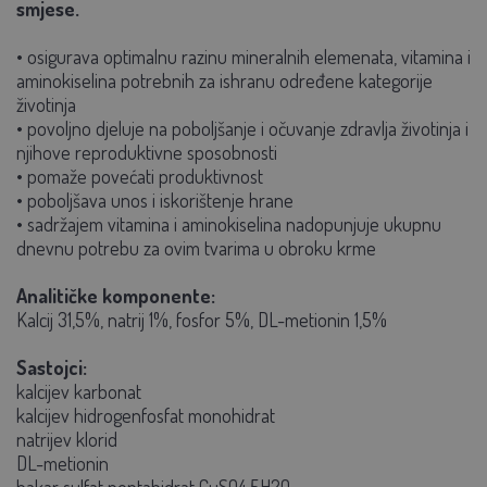
smjese.
• osigurava optimalnu razinu mineralnih elemenata, vitamina i
aminokiselina potrebnih za ishranu određene kategorije
životinja
• povoljno djeluje na poboljšanje i očuvanje zdravlja životinja i
njihove reproduktivne sposobnosti
• pomaže povećati produktivnost
• poboljšava unos i iskorištenje hrane
• sadržajem vitamina i aminokiselina nadopunjuje ukupnu
dnevnu potrebu za ovim tvarima u obroku krme
Analitičke komponente:
Kalcij 31,5%, natrij 1%, fosfor 5%, DL-metionin 1,5%
Sastojci:
kalcijev karbonat
kalcijev hidrogenfosfat monohidrat
natrijev klorid
DL-metionin
bakar sulfat pentahidrat CuSO4.5H2O