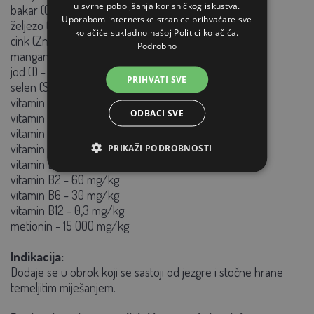
u svrhe poboljšanja korisničkog iskustva.
bakar (Cu) - 100 mg/kg
Uporabom internetske stranice prihvaćate sve
željezo (Fe) - 1.500 mg/kg
kolačiće sukladno našoj Politici kolačića.
cink (Zn) - 600 mg/kg
Podrobno
mangan (Mn) - 900 mg/kg
jod (I) - 7 mg/kg
PRIHVATI SVE
selen (Se) - 4 mg/kg
vitamin A - 250.000 uklj
ODBACI SVE
vitamin D3 - 40 000 uklj
vitamin E - 400 mg/kg
vitamin K3 - 50 mg/kg
PRIKAŽI PODROBNOSTI
vitamin B1 - 30 mg/kg
vitamin B2 - 60 mg/kg
vitamin B6 - 30 mg/kg
vitamin B12 - 0,3 mg/kg
metionin - 15 000 mg/kg
Indikacija:
Dodaje se u obrok koji se sastoji od jezgre i stočne hrane
temeljitim miješanjem.