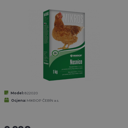
Model:
822020
Ocjena:
MIKROP ČEBÍN a.s.