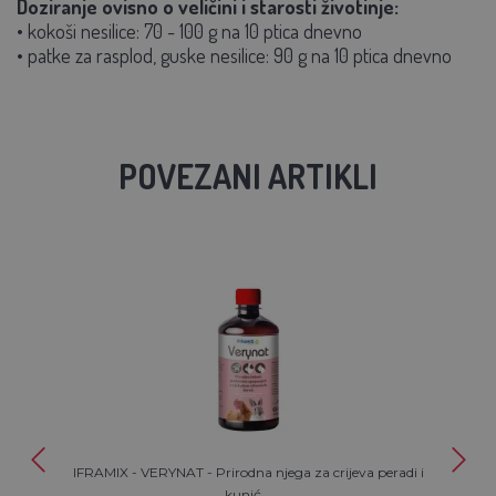
Doziranje ovisno o veličini i starosti životinje:
• kokoši nesilice: 70 - 100 g na 10 ptica dnevno
• patke za rasplod, guske nesilice: 90 g na 10 ptica dnevno
POVEZANI ARTIKLI
IFRAMIX - VERYNAT - Prirodna njega za crijeva peradi i
kunić...