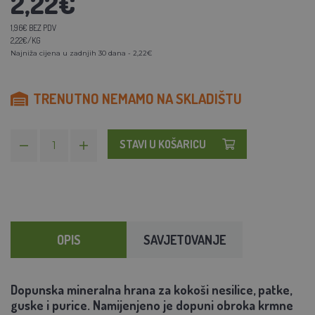
2,22€
1,96€ BEZ PDV
2,22€/KG
Najniža cijena u zadnjih 30 dana - 2,22€
TRENUTNO NEMAMO NA SKLADIŠTU
STAVI U KOŠARICU
OPIS
SAVJETOVANJE
Dopunska mineralna hrana za kokoši nesilice, patke,
guske i purice. Namijenjeno je dopuni obroka krmne