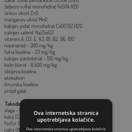
željezni sulfat monohidrat FeSO4.H2O
cinkov oksid ZnO
manganov oksid MnO
kalcijev jodat monohidrat Ca(IO3)2.H2O
natrijev selenit Na2SeO3
vitamini A, D3, E, K3, B1, B2, B6, B12
niacinamid - 300 mg/kg
folna kiselina - 20 mg/kg
kalcijev pantotenat - 100 mg/kg
kolin klorid - 6.500 mg/kg
silicijeva kiselina
etoksikvin
limunska kiselina
propil galat
Također sadrži:
vlaga - 10%
Ova internetska stranica
kalcij (Ca) - 320 g/kg
upotrebljava kolačiće.
fosfor (P) - 50 g/kg
Ova internetska stranica upotrebljava kolačiće
natrij (Na) - 10 g/kg