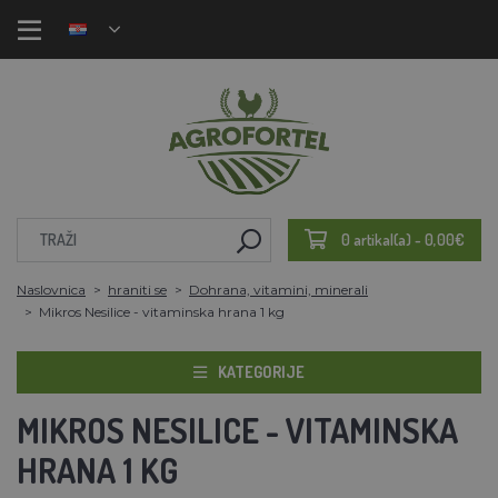
0 artikal(a) - 0,00€
Naslovnica
hraniti se
Dohrana, vitamini, minerali
Mikros Nesilice - vitaminska hrana 1 kg
KATEGORIJE
MIKROS NESILICE - VITAMINSKA
HRANA 1 KG