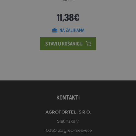
11,38€
NA ZALIHAMA
STAVI U KOŠARICU
KONTAKTI
AGROFORTEL, S.R.O.
Slatinska 7
10360 Zagreb-Sesvete